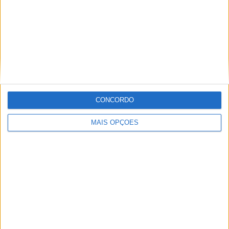
Classificação SS2
CONCORDO
MAIS OPÇÕES
Classificação Final da Baja TT Montes Alentejanos
:.