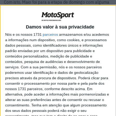
Com isto, Maio foi para a etapa de domingo com alguma
margem para gerir a corrida
.
Ventura voltou a ser o mais
rápido
nos 156 km do SS2 mas o “Capitão” terminou a
1m28s
do jovem e levou consigo o triunfo.
Damos valor à sua privacidade
Artigos relacionados
Nós e os nossos 1731
parceiros
armazenamos e/ou acedemos
a informações num dispositivo, como cookies, e processamos
dados pessoais, como identificadores únicos e informações
MotoGP: Iker Lecuona ambiciona Top 10 em
padrão enviadas por um dispositivo para publicidade e
Silverstone
conteúdos personalizados, medição de publicidade e
6 AGOSTO, 2026
conteúdos, pesquisa de audiências e desenvolvimento de
serviços.
Com a sua permissão, nós e os nossos parceiros
MotoGP: Marco Bezzecchi recebe luz verde
poderemos usar identificação e dados de geolocalização
para correr em Silverstone
precisos através da procura de dispositivos. Poderá clicar para
6 AGOSTO, 2026
consentir o processamento por nossa parte e pela parte dos
nossos 1731 parceiros, conforme descrito acima. Em
alternativa, pode aceder a informações mais pormenorizadas e
alterar as suas preferências antes de consentir ou recusar o
consentimento.
Tenha em atenção que algum processamento
dos seus dados pessoais poderá não exigir o seu
Apesar da penalização, ficou claro que
vamos ter uma
consentimento, mas que tem o direito de se opor a esse