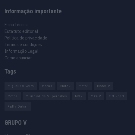
Informação importante
Ficha técnica
Estatuto editorial
Política de privacidade
Termos e condições
Informação Legal
Como anunciar
Tags
Miguel Oliveira
Motas
Moto2
Moto3
MotoGP
Motos
Mundial de Superbikes
MX2
MXGP
Off Road
Rally Dakar
GRUPO V