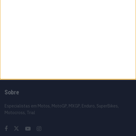
MotoGP: Álex Rins afasta pressa sobre o
futuro ‘Há várias opções em cima da mesa’
6 AGOSTO, 2026
MotoGP: Luca Marini ‘Talvez tudo fique
resolvido este fim de semana’
6 AGOSTO, 2026
Sobre
Especialistas em Motos, MotoGP, MXGP, Enduro, SuperBikes,
Motocross, Trial