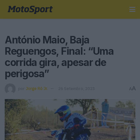
António Maio, Baja
Reguengos, Final: “Uma
corrida gira, apesar de
perigosa”
A
por
Jorge Ró Jr.
26 Setembro, 2023
A