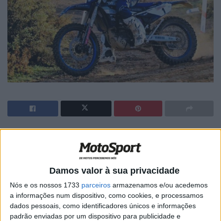
🔊 Ouvir artigo
António Maio, Campeão Nacional de Todo-o-Terreno,
conquistou mais uma vitória na temporada de 2023 do
Damos valor à sua privacidade
CNTT desta feita na Baja TT Sharish Gin, a quinta jornada
Nós e os nossos 1733
parceiros
armazenamos e/ou acedemos
do Campeonato Nacional de Todo-o-Terreno 2023 que
a informações num dispositivo, como cookies, e processamos
dados pessoais, como identificadores únicos e informações
se realizou este fim-de-semana em Reguengos de
padrão enviadas por um dispositivo para publicidade e
Monsaraz, Mourão e Redondo, concretizando o seu