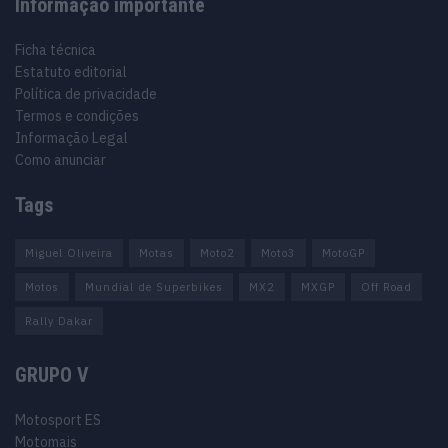
Informação importante
Ficha técnica
Estatuto editorial
Política de privacidade
Termos e condições
Informação Legal
Como anunciar
Tags
Miguel Oliveira
Motas
Moto2
Moto3
MotoGP
Motos
Mundial de Superbikes
MX2
MXGP
Off Road
Rally Dakar
GRUPO V
Motosport ES
Motomais