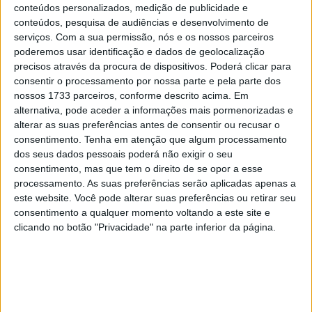
conteúdos personalizados, medição de publicidade e
terceiro triunfo nesta época desportiva. Com este
conteúdos, pesquisa de audiências e desenvolvimento de
resultado o Major da GNR assume novamente a
serviços.
Com a sua permissão, nós e os nossos parceiros
liderança do Campeonato.
poderemos usar identificação e dados de geolocalização
precisos através da procura de dispositivos. Poderá clicar para
A prova organizada pela Secção de Motorismo da
consentir o processamento por nossa parte e pela parte dos
nossos 1733 parceiros, conforme descrito acima. Em
Sociedade Artística Reguenguense correu de feição ao
alternativa, pode aceder a informações mais pormenorizadas e
piloto da Yamaha que se superiorizou aos seus
alterar as suas preferências antes de consentir ou recusar o
adversários tendo vencido os dois setores seletivos de
consentimento.
Tenha em atenção que algum processamento
182,71km e 133,93km que compunham a competição
dos seus dados pessoais poderá não exigir o seu
consentimento, mas que tem o direito de se opor a esse
alentejana. António Maio gastou um total de
processamento. As suas preferências serão aplicadas apenas a
4h20m43s7’ para completar o percurso da prova
este website. Você pode alterar suas preferências ou retirar seu
terminando com uma vantagem de 3m46s para o
consentimento a qualquer momento voltando a este site e
segundo classificado.
clicando no botão "Privacidade" na parte inferior da página.
“
Foi uma corrida gira apesar de perigosa. Em Reguengos
o terreno é sempre muito traiçoeiro, é uma característica
desta Baja, e este ano esteve bastante perigoso. A minha
prova correu bem e tentei ter algum cuidado. Foi