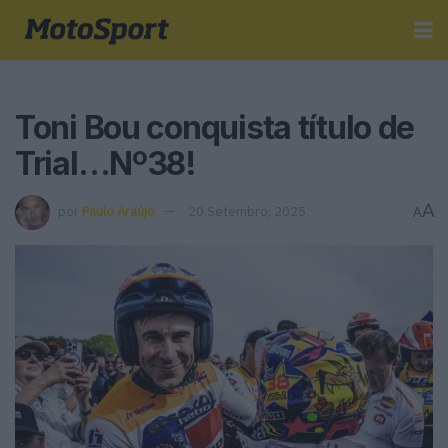
Toni Bou conquista título de
Trial…Nº38!
A
por
Paulo Araújo
20 Setembro, 2025
A