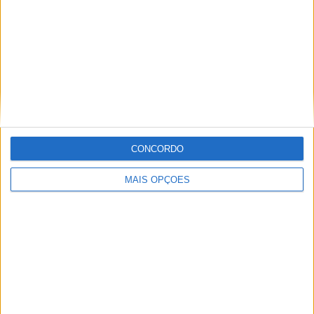
Tags:
38 títulos
Bou
Inglaterra
Marcelli
Repsol
Toni
CONCORDO
MAIS OPÇÕES
Paulo Araújo
Com uma experiência de várias décadas no âmbito do
motociclismo, viajou pelo mundo cobrindo eventos nas
duas rodas. Já foi piloto de velocidade, team manager,
instrutor, jornalista e comentador de rádio e televisão,
especializando nas modalidades de velocidade, em
particular MotoGP, SBK e Endurance.