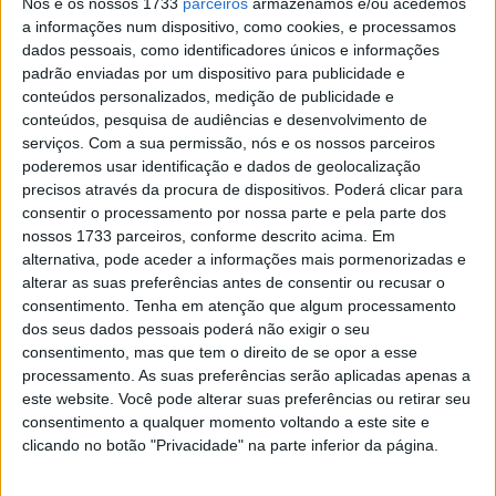
Nós e os nossos 1733
parceiros
armazenamos e/ou acedemos
a informações num dispositivo, como cookies, e processamos
dados pessoais, como identificadores únicos e informações
padrão enviadas por um dispositivo para publicidade e
conteúdos personalizados, medição de publicidade e
conteúdos, pesquisa de audiências e desenvolvimento de
serviços.
Com a sua permissão, nós e os nossos parceiros
Fotos Honda HRC
poderemos usar identificação e dados de geolocalização
precisos através da procura de dispositivos. Poderá clicar para
Toni Bou chegou a Inglaterra há dias com a intenção de
consentir o processamento por nossa parte e pela parte dos
conquistar o seu 38º título mundial de Trial Outdoor, e
nossos 1733 parceiros, conforme descrito acima. Em
alcançou o seu objetivo através de uma série de vitórias.
alternativa, pode aceder a informações mais pormenorizadas e
alterar as suas preferências antes de consentir ou recusar o
O piloto da Repsol Honda HRC foi forte desde o início da
consentimento.
Tenha em atenção que algum processamento
prova e acabou por fazer mais do que o suficiente,
dos seus dados pessoais poderá não exigir o seu
conquistando a vitória com apenas três pontos de
consentimento, mas que tem o direito de se opor a esse
penalização. Este foi o seu 19º título outdoor – e seu 38º
processamento. As suas preferências serão aplicadas apenas a
este website. Você pode alterar suas preferências ou retirar seu
no total nas disciplinas de Trial, contando com os Indoor.
consentimento a qualquer momento voltando a este site e
clicando no botão "Privacidade" na parte inferior da página.