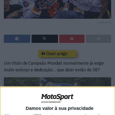
Screenshot
🔊 Ouvir artigo
Um título de Campeão Mundial normalmente já exige
muito esforço e dedicação… que dizer então de 38?
Damos valor à sua privacidade