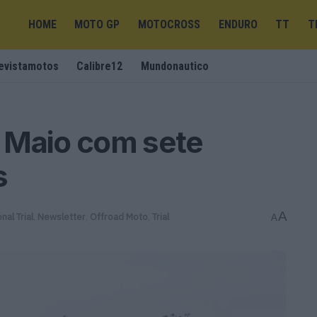
HOME
MOTO GP
MOTOCROSS
ENDURO
TT
T
evistamotos
Calibre12
Mundonautico
m Maio com sete
s
A
nal Trial
,
Newsletter
,
Offroad Moto
,
Trial
A