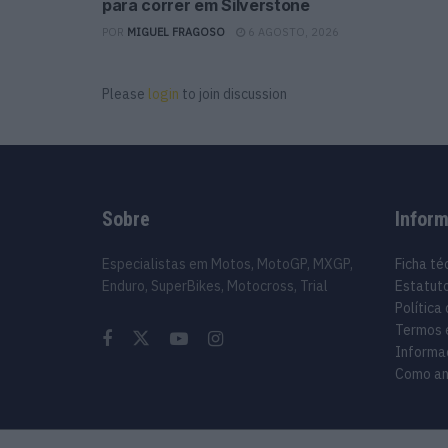
para correr em Silverstone
POR
MIGUEL FRAGOSO
6 AGOSTO, 2026
Please
login
to join discussion
Sobre
Infor
Especialistas em Motos, MotoGP, MXGP,
Ficha té
Enduro, SuperBikes, Motocross, Trial
Estatuto
Política
Termos 
Informa
Como an