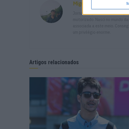
Miguel Fragoso
M
Jornalista para o site motosp
motorizado. Nasci no mundo das
associada a este meio. Consegu
um privilégio enorme.
Artigos relacionados