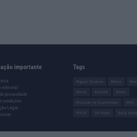
mação importante
Tags
cnica
Miguel Oliveira
Motas
Mot
 editorial
Moto3
MotoGP
Motos
 de privacidade
e condições
Mundial de Superbikes
MX2
ção Legal
MXGP
Off Road
Rally Daka
unciar