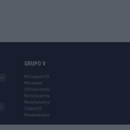
GRUPO V
Motosport ES
o2
Motomais
Offroad moto
Revistacarros
Revistamotos
r
Calibre12
Mundonautico