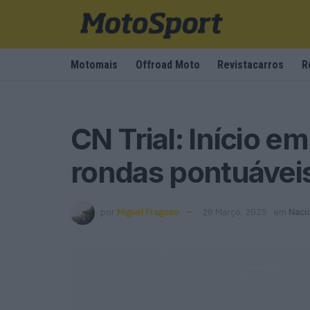
Motomais
Offroad Moto
Revistacarros
R
CN Trial: Início e
rondas pontuávei
por
Miguel Fragoso
28 Março, 2025
em
Nacio