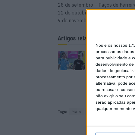
28 de setembro – Paços de Ferreir
12 de outubro – Celorico da Beira
9 de novembro – Coimbra
Artigos relacionados
Nós e os nossos 17
processamos dados p
MotoGP: Iker Lecuon
para publicidade e 
ambiciona Top 10 em
desenvolvimento de 
Silverstone
dados de geolocaliza
6 AGOSTO, 2026
processamento por n
alternativa, pode ac
ou recusar o consen
não exigir o seu co
serão aplicadas apen
qualquer momento vol
Tags:
Maio
Nacional de Trial
Tria