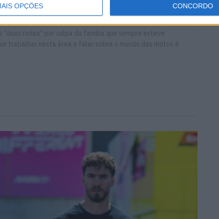
AIS OPÇÕES
CONCORDO
ort que estuda e escreve sobre todas as novidades do mundo
 “duas rodas” por culpa da família que sempre esteve
ir trabalhar nesta área e falar sobre o mundo das motos é