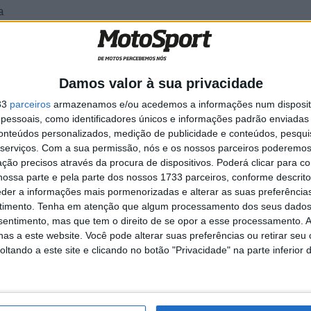
a
Damos valor à sua privacidade
33
parceiros
armazenamos e/ou acedemos a informações num dispositi
essoais, como identificadores únicos e informações padrão enviadas 
a
MotoGP: Marco Bezzecchi
conteúdos personalizados, medição de publicidade e conteúdos, pesqui
recebe luz verde para correr
serviços.
Com a sua permissão, nós e os nossos parceiros poderemos 
em Silverstone
ção precisos através da procura de dispositivos. Poderá clicar para co
6 AGOSTO, 2026
ossa parte e pela parte dos nossos 1733 parceiros, conforme descrit
eder a informações mais pormenorizadas e alterar as suas preferência
timento.
Tenha em atenção que algum processamento dos seus dados
nsentimento, mas que tem o direito de se opor a esse processamento. A
as a este website. Você pode alterar suas preferências ou retirar seu
tando a este site e clicando no botão "Privacidade" na parte inferior 
l