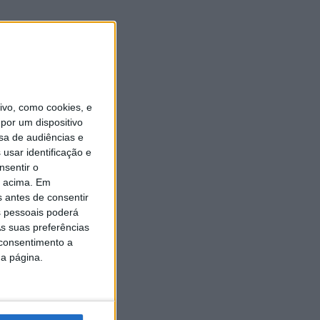
vo, como cookies, e
por um dispositivo
sa de audiências e
usar identificação e
nsentir o
o acima. Em
s antes de consentir
 pessoais poderá
s suas preferências
 consentimento a
da página.