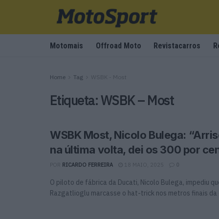
Motomais
Offroad Moto
Revistacarros
R
Home
Tag
WSBK - Most
Etiqueta:
WSBK – Most
WSBK Most, Nicolo Bulega: “Arris
na última volta, dei os 300 por ce
POR
RICARDO FERREIRA
18 MAIO, 2025
0
O piloto de fábrica da Ducati, Nicolo Bulega, impediu q
Razgatlioglu marcasse o hat-trick nos metros finais da c