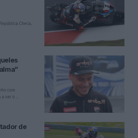
 República Checa,
queles
calma”
anho com
a ser o ...
tador de