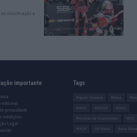
 na classificação a
mação importante
Tags
cnica
Miguel Oliveira
Motas
Mot
 editorial
Moto3
MotoGP
Motos
 de privacidade
e condições
Mundial de Superbikes
MX2
ção Legal
MXGP
Off Road
Rally Daka
unciar