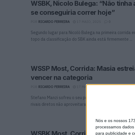
WSBK, Nicolo Bulega: “Não tinha 
se conseguiria correr hoje”
POR
RICARDO FERREIRA
17 MAIO, 2025
0
Segundo lugar para Nicolò Bulega na primeira corrida 
topo da classificação do SBK ainda está firmemente ...
WSSP Most, Corrida: Masia estrei
vencer na categoria
POR
RICARDO FERREIRA
17 MAIO, 2025
0
Stefano Manzi sofreu o seu primeiro "zero" da tempora
rivais diretos não aproveitaram e o espanhol Jaume ...
Nós e os nossos 17
processamos dados p
WSBK Most, Corrida 1: Domínio in
para publicidade e 