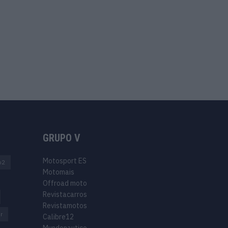
GRUPO V
Motosport ES
o2
Motomais
Offroad moto
Revistacarros
Revistamotos
r
Calibre12