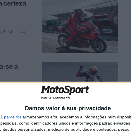
a certeza
em Most, mas o
a-se a
da, mas os seus
Damos valor à sua privacidade
31
parceiros
armazenamos e/ou acedemos a informações num dispositi
essoais, como identificadores únicos e informações padrão enviadas 
solente de
conteúdos personalizados, medição de publicidade e conteúdos, pesqui