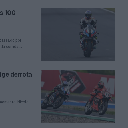
os 100
apassado por
a corrida ...
ige derrota
 momento, Nicolo