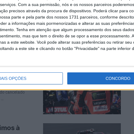
serviços.
Com a sua permissão, nós e os nossos parceiros poderemos 
ção precisos através da procura de dispositivos. Poderá clicar para co
ossa parte e pela parte dos nossos 1731 parceiros, conforme descrit
eder a informações mais pormenorizadas e alterar as suas preferência
a ganha uma sólida
timento.
Tenha em atenção que algum processamento dos seus dados
 5º após ...
nsentimento, mas que tem o direito de se opor a esse processamento. A
as a este website. Você pode alterar suas preferências ou retirar seu
tando a este site e clicando no botão "Privacidade" na parte inferior 
nquista a
AIS OPÇÕES
CONCORDO
ido cancelado
..
imos à