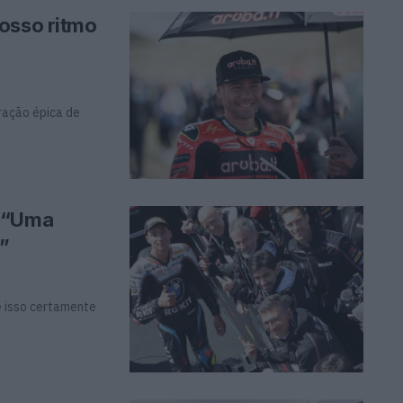
osso ritmo
ração épica de
: “Uma
m”
e isso certamente