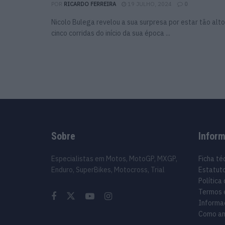
POR
RICARDO FERREIRA
19 JULHO, 2024
0
Nicolo Bulega revelou a sua surpresa por estar tão alto
cinco corridas do início da sua época ...
Sobre
Infor
Especialistas em Motos, MotoGP, MXGP,
Ficha té
Enduro, SuperBikes, Motocross, Trial
Estatuto
Política
Termos 
Informa
Como an