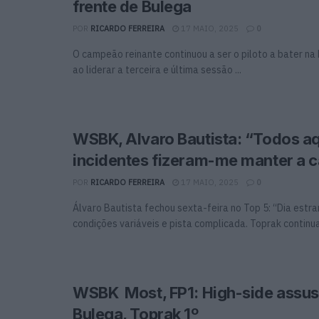
frente de Bulega
POR
RICARDO FERREIRA
17 MAIO, 2025
0
O campeão reinante continuou a ser o piloto a bater na
ao liderar a terceira e última sessão ...
WSBK, Alvaro Bautista: “Todos a
incidentes fizeram-me manter a 
POR
RICARDO FERREIRA
17 MAIO, 2025
0
Álvaro Bautista fechou sexta-feira no Top 5: “Dia estr
condições variáveis ​​e pista complicada. Toprak continua 
WSBK Most, FP1: High-side assus
Bulega, Toprak 1º