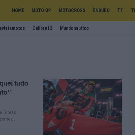
HOME
MOTO GP
MOTOCROSS
ENDURO
TT
T
evistamotos
Calibre12
Mundonautico
quei tudo
nto”
ue Toprak
orrida ...