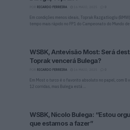
POR
RICARDO FERREIRA
16 MAIO, 2025
0
Em condições menos ideais, Toprak Razgatlioglu (BMW
tempo mais rápido no FP1 do Campeonato do Mundo de S
WSBK, Antevisão Most: Será dest
Toprak vencerá Bulega?
POR
RICARDO FERREIRA
16 MAIO, 2025
0
Em Most o turco é o favorito absoluto no papel, com 8 v
12 corridas, mas Bulega está ...
WSBK, Nicolo Bulega: “Estou org
que estamos a fazer”