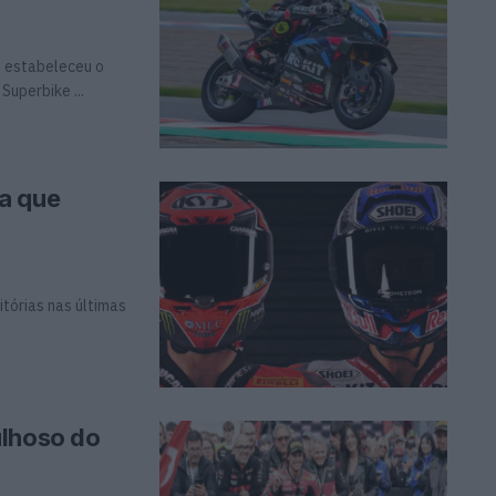
) estabeleceu o
uperbike ...
a que
itórias nas últimas
ulhoso do