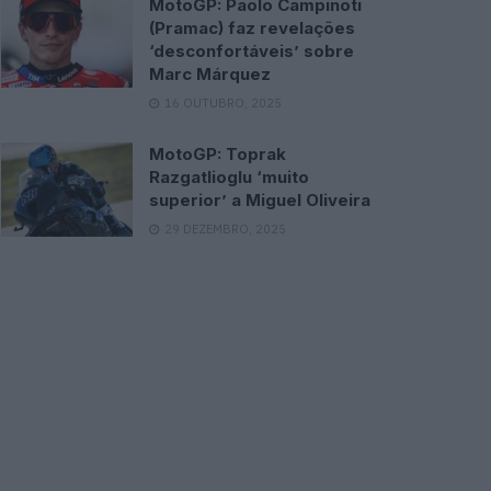
MotoGP: Paolo Campinoti
(Pramac) faz revelações
‘desconfortáveis’ sobre
Marc Márquez
16 OUTUBRO, 2025
MotoGP: Toprak
Razgatlioglu ‘muito
superior’ a Miguel Oliveira
29 DEZEMBRO, 2025