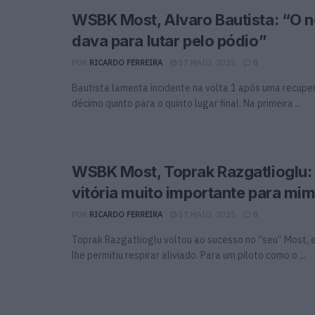
WSBK Most, Alvaro Bautista: “O n
dava para lutar pelo pódio”
POR
RICARDO FERREIRA
17 MAIO, 2025
0
Bautista lamenta incidente na volta 1 após uma recupe
décimo quinto para o quinto lugar final. Na primeira ...
WSBK Most, Toprak Razgatlioglu
vitória muito importante para mi
POR
RICARDO FERREIRA
17 MAIO, 2025
0
Toprak Razgatlioglu voltou ao sucesso no “seu” Most, 
lhe permitiu respirar aliviado. Para um piloto como o ...