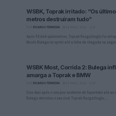
WSBK, Toprak irritado: “Os últim
metros destruíram tudo”
POR
RICARDO FERREIRA
18 MAIO, 2025
0
Após 92,664 quilómetros, Toprak Razgatlioglu foi ultr
Nicolo Bulega no sprint até a linha de chegada na segund
WSBK Most, Corrida 2: Bulega infl
amarga a Toprak e BMW
POR
RICARDO FERREIRA
18 MAIO, 2025
0
Dois dias após o seu pior acidente de Superbike até ao
Bulega derrotou o seu rival Toprak Razgatlioglu, ...