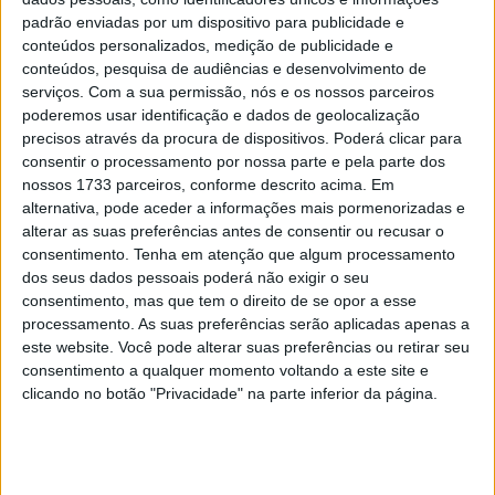
Polaris e Zero Motorcycles unidas para
padrão enviadas por um dispositivo para publicidade e
produzir veículos elétricos
conteúdos personalizados, medição de publicidade e
POR
RICARDO FERREIRA
7 OUTUBRO, 2020
0
conteúdos, pesquisa de audiências e desenvolvimento de
serviços.
Com a sua permissão, nós e os nossos parceiros
poderemos usar identificação e dados de geolocalização
Tendências
Comentários
Novidades
precisos através da procura de dispositivos. Poderá clicar para
consentir o processamento por nossa parte e pela parte dos
nossos 1733 parceiros, conforme descrito acima. Em
MotoGP- Reviravolta com Oliveira na Honda
alternativa, pode aceder a informações mais pormenorizadas e
8 SETEMBRO, 2025
alterar as suas preferências antes de consentir ou recusar o
consentimento.
Tenha em atenção que algum processamento
MotoGP: Reviravolta? Miguel Oliveira pode
dos seus dados pessoais poderá não exigir o seu
ter vaga em 2026
consentimento, mas que tem o direito de se opor a esse
28 AGOSTO, 2025
processamento. As suas preferências serão aplicadas apenas a
este website. Você pode alterar suas preferências ou retirar seu
MotoGP: Paolo Campinoti (Pramac) faz
consentimento a qualquer momento voltando a este site e
revelações ‘desconfortáveis’ sobre Marc
clicando no botão "Privacidade" na parte inferior da página.
Márquez
16 OUTUBRO, 2025
MotoGP: Toprak Razgatlioglu ‘muito