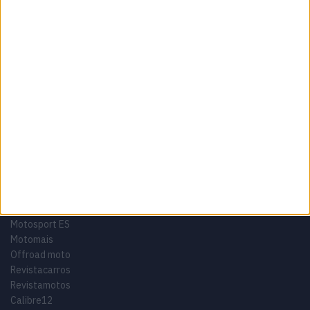
Termos e condições
Informação Legal
Como anunciar
Tags
Miguel Oliveira
Motas
Moto2
Moto3
MotoGP
Motos
Mundial de Superbikes
MX2
MXGP
Off Road
Rally Dakar
GRUPO V
Motosport ES
Motomais
Offroad moto
Revistacarros
Revistamotos
Calibre12