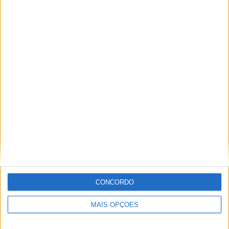
superior’ a Miguel Oliveira
29 DEZEMBRO, 2025
Sobre
Especialistas em Motos, MotoGP, MXGP, Enduro, SuperBikes,
Motocross, Trial
Informação importante
CONCORDO
Ficha técnica
MAIS OPÇÕES
Estatuto editorial
Política de privacidade