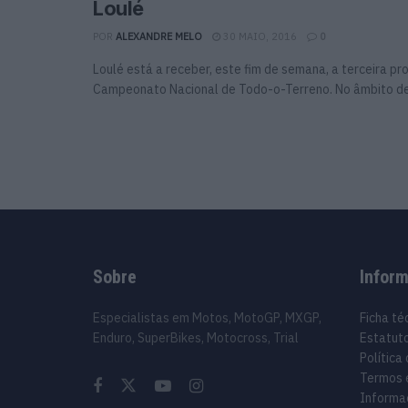
Loulé
POR
ALEXANDRE MELO
30 MAIO, 2016
0
Loulé está a receber, este fim de semana, a terceira pr
Campeonato Nacional de Todo-o-Terreno. No âmbito des
Sobre
Infor
Especialistas em Motos, MotoGP, MXGP,
Ficha té
Enduro, SuperBikes, Motocross, Trial
Estatuto
Política
Termos 
Informa