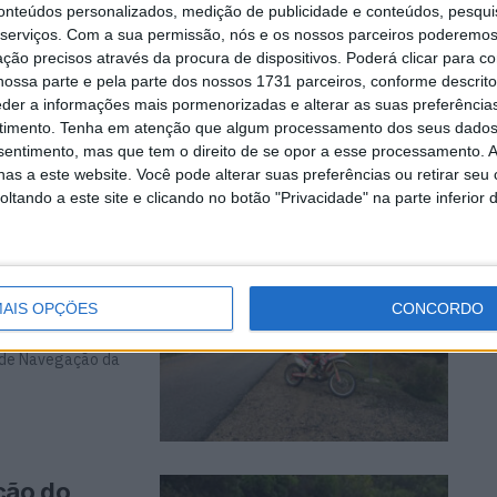
ncia em
conteúdos personalizados, medição de publicidade e conteúdos, pesqui
serviços.
Com a sua permissão, nós e os nossos parceiros poderemos 
ção precisos através da procura de dispositivos. Poderá clicar para co
ossa parte e pela parte dos nossos 1731 parceiros, conforme descrit
eder a informações mais pormenorizadas e alterar as suas preferência
 2017 da
timento.
Tenha em atenção que algum processamento dos seus dados
vem os ...
nsentimento, mas que tem o direito de se opor a esse processamento. A
as a este website. Você pode alterar suas preferências ou retirar seu
tando a este site e clicando no botão "Privacidade" na parte inferior 
2ª ronda do
AIS OPÇÕES
CONCORDO
u de Navegação da
ção do