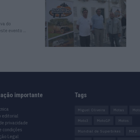
ova do
te evento ...
mação importante
Tags
cnica
Miguel Oliveira
Motas
Mot
 editorial
Moto3
MotoGP
Motos
 de privacidade
e condições
Mundial de Superbikes
MX2
ção Legal