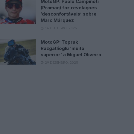
MotoGP: Paolo Campinoti
(Pramac) faz revelações
‘desconfortáveis’ sobre
Marc Márquez
16 OUTUBRO, 2025
MotoGP: Toprak
Razgatlioglu ‘muito
superior’ a Miguel Oliveira
29 DEZEMBRO, 2025