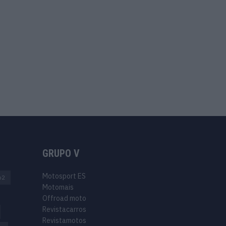
GRUPO V
Motosport ES
o2
Motomais
Offroad moto
Revistacarros
Revistamotos