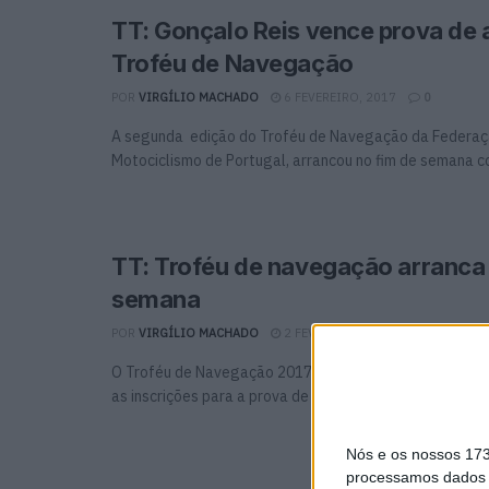
TT: Gonçalo Reis vence prova de 
Troféu de Navegação
POR
VIRGÍLIO MACHADO
6 FEVEREIRO, 2017
0
A segunda edição do Troféu de Navegação da Federaç
Motociclismo de Portugal, arrancou no fim de semana co
TT: Troféu de navegação arranca 
semana
POR
VIRGÍLIO MACHADO
2 FEVEREIRO, 2017
0
O Troféu de Navegação 2017 vai arrancar já no próximo
as inscrições para a prova de ...
Nós e os nossos 17
processamos dados p