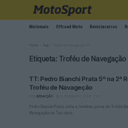
Motomais
Offroad Moto
Revistacarros
R
Home
Tag
Troféu de Navegação TT
Etiqueta:
Troféu de Navegação
TT: Pedro Bianchi Prata 5º na 2ª 
Troféu de Navageção
POR
REDACÇÃO
26 FEVEREIRO, 2018
0
Pedro Bianchi Prata volta a terminar prova do Troféu N
Navegação no Top cinco