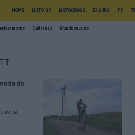
HOME
MOTO GP
MOTOCROSS
ENDURO
TT
T
evistamotos
Calibre12
Mundonautico
 TT
Ronda do
acional de