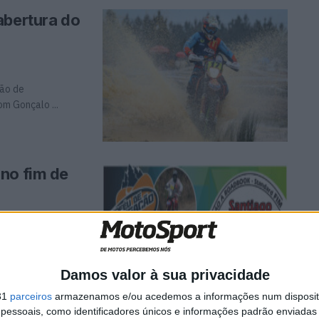
abertura do
ão de
m Gonçalo ...
no fim de
 fim de semana e
Damos valor à sua privacidade
31
parceiros
armazenamos e/ou acedemos a informações num dispositi
essoais, como identificadores únicos e informações padrão enviadas 