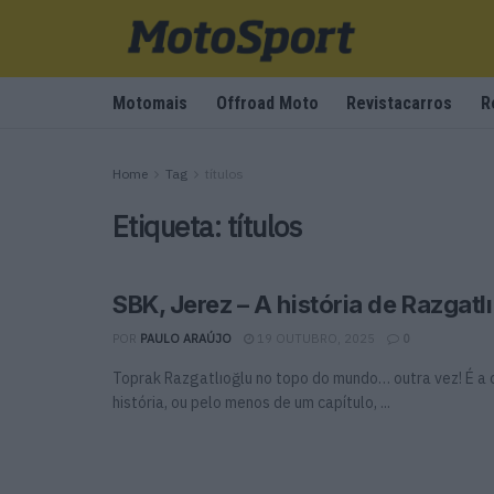
Motomais
Offroad Moto
Revistacarros
R
Home
Tag
títulos
Etiqueta:
títulos
SBK, Jerez – A história de Razgatl
POR
PAULO ARAÚJO
19 OUTUBRO, 2025
0
Toprak Razgatlıoğlu no topo do mundo… outra vez! É a
história, ou pelo menos de um capítulo, ...