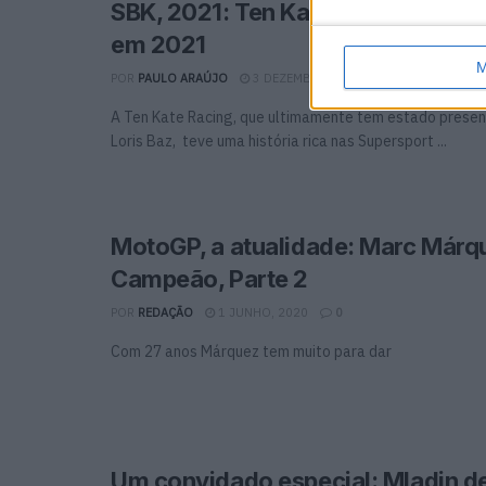
SBK, 2021: Ten Kate de novo em 2
em 2021
M
POR
PAULO ARAÚJO
3 DEZEMBRO, 2020
0
A Ten Kate Racing, que ultimamente tem estado prese
Loris Baz, teve uma história rica nas Supersport ...
MotoGP, a atualidade: Marc Márq
Campeão, Parte 2
POR
REDAÇÃO
1 JUNHO, 2020
0
Com 27 anos Márquez tem muito para dar
Um convidado especial: Mladin de 