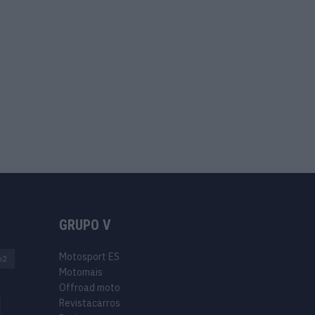
GRUPO V
Motosport ES
o2
Motomais
Offroad moto
Revistacarros