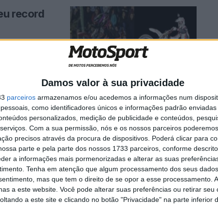
eu record
peonato nacional
Damos valor à sua privacidade
33
parceiros
armazenamos e/ou acedemos a informações num dispositi
essoais, como identificadores únicos e informações padrão enviadas 
a
conteúdos personalizados, medição de publicidade e conteúdos, pesqui
serviços.
Com a sua permissão, nós e os nossos parceiros poderemos 
ção precisos através da procura de dispositivos. Poderá clicar para co
ossa parte e pela parte dos nossos 1733 parceiros, conforme descrit
eder a informações mais pormenorizadas e alterar as suas preferência
ano de sucesso
timento.
Tenha em atenção que algum processamento dos seus dados
nsentimento, mas que tem o direito de se opor a esse processamento. A
as a este website. Você pode alterar suas preferências ou retirar seu
tando a este site e clicando no botão "Privacidade" na parte inferior 