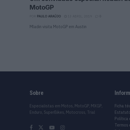
MotoGP
POR
PAULO ARAÚJO
13 ABRIL, 2019
0
Mladin visita MotoGP em Austin
Sobre
Infor
Especialistas em Motos, MotoGP, MXGP,
Ficha té
Enduro, SuperBikes, Motocross, Trial
Estatuto
Política
Termos 