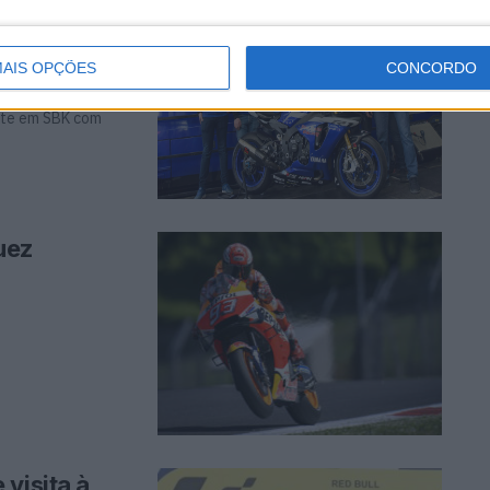
 classes
AIS OPÇÕES
CONCORDO
nte em SBK com
uez
visita à