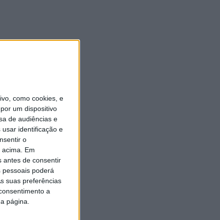
vo, como cookies, e
por um dispositivo
sa de audiências e
usar identificação e
nsentir o
o acima. Em
s antes de consentir
 pessoais poderá
s suas preferências
 consentimento a
da página.