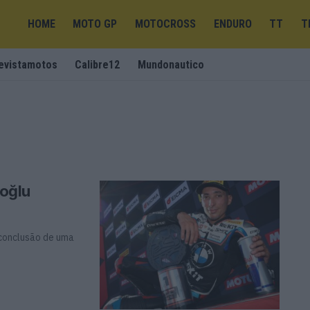
HOME
MOTO GP
MOTOCROSS
ENDURO
TT
T
evistamotos
Calibre12
Mundonautico
ıoğlu
 conclusão de uma