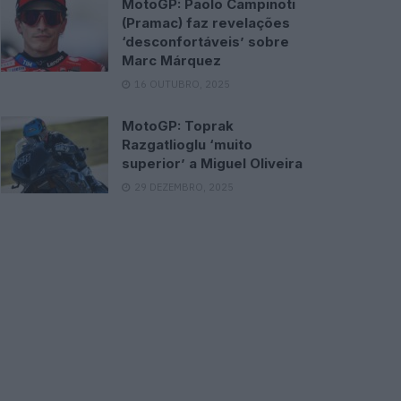
MotoGP: Paolo Campinoti
(Pramac) faz revelações
‘desconfortáveis’ sobre
Marc Márquez
16 OUTUBRO, 2025
MotoGP: Toprak
Razgatlioglu ‘muito
superior’ a Miguel Oliveira
29 DEZEMBRO, 2025