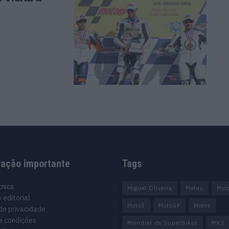
mação importante
Tags
cnica
Miguel Oliveira
Motas
Mot
 editorial
Moto3
MotoGP
Motos
 de privacidade
e condições
Mundial de Superbikes
MX2