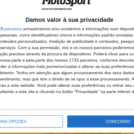
em para
Damos valor à sua privacidade
33
parceiros
armazenamos e/ou acedemos a informações num dispositi
essoais, como identificadores únicos e informações padrão enviadas 
s Aleix Espargaró
conteúdos personalizados, medição de publicidade e conteúdos, pesqui
serviços.
Com a sua permissão, nós e os nossos parceiros poderemos 
ção precisos através da procura de dispositivos. Poderá clicar para co
ossa parte e pela parte dos nossos 1733 parceiros, conforme descrit
so por ter
eder a informações mais pormenorizadas e alterar as suas preferência
timento.
Tenha em atenção que algum processamento dos seus dados
nsentimento, mas que tem o direito de se opor a esse processamento. A
as a este website. Você pode alterar suas preferências ou retirar seu
tando a este site e clicando no botão "Privacidade" na parte inferior 
ova moto. À tarde,
AIS OPÇÕES
CONCORDO
iguel