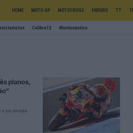
HOME
MOTO GP
MOTOCROSS
ENDURO
TT
T
evistamotos
Calibre12
Mundonautico
ês planos,
pão”
 a sua decisão