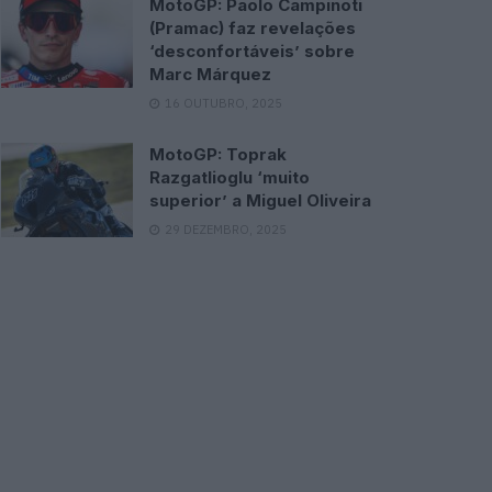
MotoGP: Paolo Campinoti
(Pramac) faz revelações
‘desconfortáveis’ sobre
Marc Márquez
16 OUTUBRO, 2025
MotoGP: Toprak
Razgatlioglu ‘muito
superior’ a Miguel Oliveira
29 DEZEMBRO, 2025