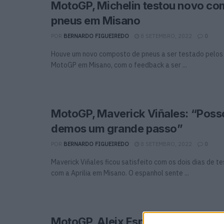
MotoGP, Michelin testou novo co
pneus em Misano
POR
BERNARDO FIGUEIREDO
8 SETEMBRO, 2022
0
Houve um novo composto de pneus a ser testado pelos 
MotoGP em Misano, com o feedback a ser ...
MotoGP, Maverick Viñales: “Poss
demos um grande passo”
POR
BERNARDO FIGUEIREDO
8 SETEMBRO, 2022
0
Maverick Viñales ficou satisfeito com os dois dias de te
com a Aprilia em Misano. O espanhol sente ...
MotoGP, Aleix Espargaró parte d