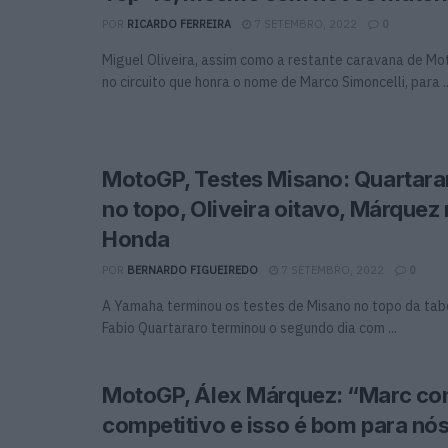
POR
RICARDO FERREIRA
7 SETEMBRO, 2022
0
Miguel Oliveira, assim como a restante caravana de M
no circuito que honra o nome de Marco Simoncelli, para ..
MotoGP, Testes Misano: Quartara
no topo, Oliveira oitavo, Márquez
Honda
POR
BERNARDO FIGUEIREDO
7 SETEMBRO, 2022
0
A Yamaha terminou os testes de Misano no topo da tab
Fabio Quartararo terminou o segundo dia com ...
MotoGP, Álex Márquez: “Marc co
competitivo e isso é bom para nó