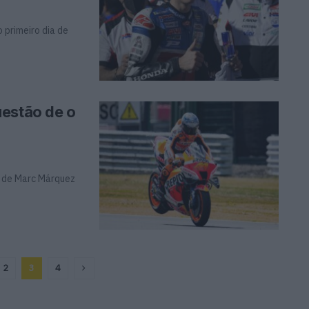
 primeiro dia de
uestão de o
e de Marc Márquez
2
3
4