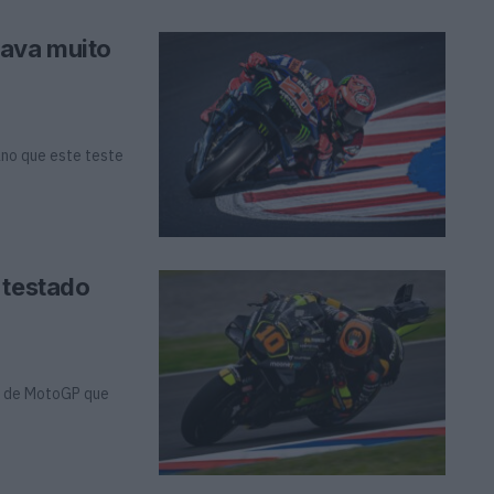
rava muito
ano que este teste
 testado
es de MotoGP que