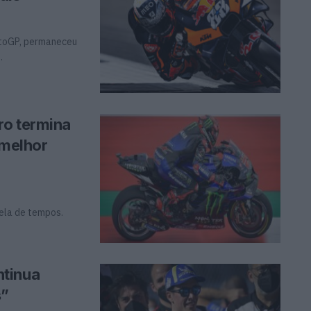
otoGP, permaneceu
.
ro termina
 melhor
ela de tempos.
ntinua
s”