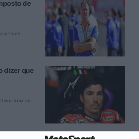
mposto de
pilotos de
o dizer que
stes que realizou
edo