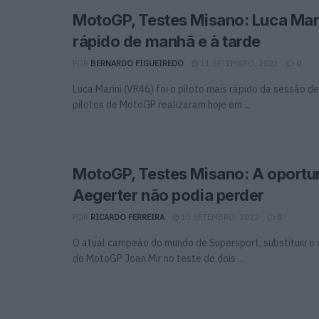
MotoGP, Testes Misano: Luca Mar
rápido de manhã e à tarde
POR
BERNARDO FIGUEIREDO
11 SETEMBRO, 2023
0
Luca Marini (VR46) foi o piloto mais rápido da sessão d
pilotos de MotoGP realizaram hoje em ...
MotoGP, Testes Misano: A oportu
Aegerter não podia perder
POR
RICARDO FERREIRA
10 SETEMBRO, 2022
0
O atual campeão do mundo de Supersport, substituiu 
do MotoGP Joan Mir no teste de dois ...