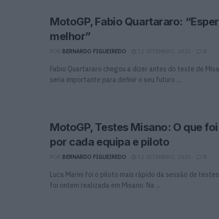
MotoGP, Fabio Quartararo: “Espe
melhor”
POR
BERNARDO FIGUEIREDO
12 SETEMBRO, 2023
0
Fabio Quartararo chegou a dizer antes do teste de Mis
seria importante para definir o seu futuro ...
MotoGP, Testes Misano: O que foi
por cada equipa e piloto
POR
BERNARDO FIGUEIREDO
12 SETEMBRO, 2023
0
Luca Marini foi o piloto mais rápido da sessão de test
foi ontem realizada em Misano. Na ...