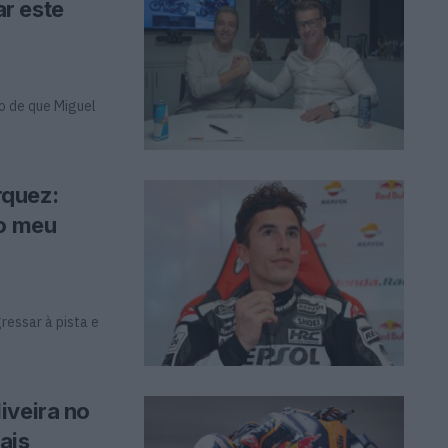
r este
o de que Miguel
rquez:
ao meu
ressar à pista e
iveira no
ais