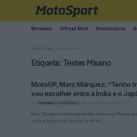
Motomais
Offroad Moto
Revistacarros
R
Home
Tag
Testes Misano
Etiqueta:
Testes Misano
MotoGP, Marc Márquez: “Tenho tr
vou escolher entre a Índia e o Ja
POR
BERNARDO FIGUEIREDO
12 SETEMBRO, 2023
0
Marc Márquez revelou depois dos testes em Misano que
sobre a equipa com que vai correr em ...