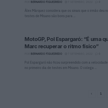
POR
BERNARDO FIGUEIREDO
7 SETEMBRO, 2022
0
Álex Márquez considera que os sinais que o irmão deu no
testes de Misano são bons para ...
MotoGP, Pol Espargaró: “É uma q
Marc recuperar o ritmo físico”
POR
BERNARDO FIGUEIREDO
7 SETEMBRO, 2022
0
Pol Espargaró não ficou surpreendido com a velocidad
no primeiro dia de testes em Misano. O colega ...
1