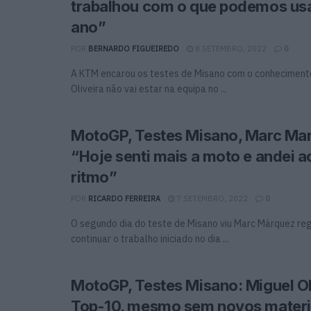
trabalhou com o que podemos usa
ano”
POR
BERNARDO FIGUEIREDO
8 SETEMBRO, 2022
0
A KTM encarou os testes de Misano com o conheciment
Oliveira não vai estar na equipa no ...
MotoGP, Testes Misano, Marc Ma
“Hoje senti mais a moto e andei 
ritmo”
POR
RICARDO FERREIRA
7 SETEMBRO, 2022
0
O segundo dia do teste de Misano viu Marc Márquez reg
continuar o trabalho iniciado no dia ...
MotoGP, Testes Misano: Miguel Ol
Top-10, mesmo sem novos materi