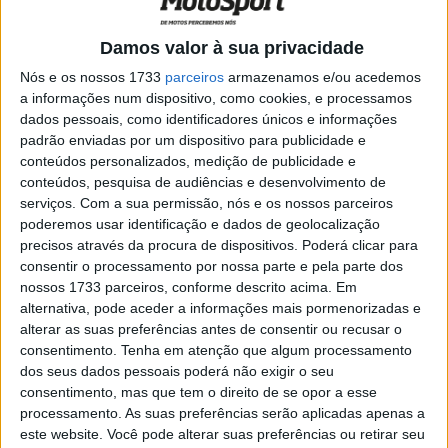
POR
PAULO ARAÚJO
20 JUNHO, 2019
0
Damos valor à sua privacidade
Moto2: Baldassarri contente com vitória
Nós e os nossos 1733
parceiros
armazenamos e/ou acedemos
a informações num dispositivo, como cookies, e processamos
POR
PAULO ARAÚJO
6 MAIO, 2019
0
dados pessoais, como identificadores únicos e informações
Moto2 – Sito Pons: “Banir Romano Fenati
padrão enviadas por um dispositivo para publicidade e
é demasiado drástico”
conteúdos personalizados, medição de publicidade e
conteúdos, pesquisa de audiências e desenvolvimento de
POR
ALEXANDRE MELO
20 SETEMBRO, 2018
0
serviços.
Com a sua permissão, nós e os nossos parceiros
Moto2 – Sito Pons: “Morbidelli, Lüthi e
poderemos usar identificação e dados de geolocalização
Márquez são os favoritos ao título”
precisos através da procura de dispositivos. Poderá clicar para
consentir o processamento por nossa parte e pela parte dos
POR
ALEXANDRE MELO
18 MAIO, 2017
0
nossos 1733 parceiros, conforme descrito acima. Em
Moto2: Pons Racing com novas cores
alternativa, pode aceder a informações mais pormenorizadas e
para 2017
alterar as suas preferências antes de consentir ou recusar o
consentimento.
Tenha em atenção que algum processamento
POR
ALEXANDRE MELO
8 MARÇO, 2017
0
dos seus dados pessoais poderá não exigir o seu
consentimento, mas que tem o direito de se opor a esse
Moto2 – Fabio Quartararo: “Estou a
processamento. As suas preferências serão aplicadas apenas a
ganhar confiança com a nova moto”
este website. Você pode alterar suas preferências ou retirar seu
POR
VIRGÍLIO MACHADO
26 NOVEMBRO, 2016
0