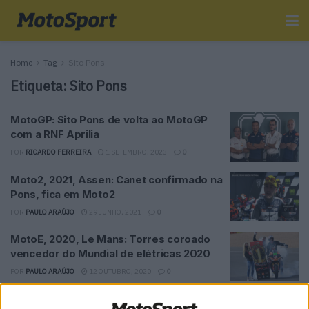
Home
Tag
Sito Pons
Etiqueta:
Sito Pons
MotoGP: Sito Pons de volta ao MotoGP
com a RNF Aprilia
POR
RICARDO FERREIRA
1 SETEMBRO, 2023
0
Moto2, 2021, Assen: Canet confirmado na
Pons, fica em Moto2
POR
PAULO ARAÚJO
29 JUNHO, 2021
0
MotoE, 2020, Le Mans: Torres coroado
vencedor do Mundial de elétricas 2020
POR
PAULO ARAÚJO
12 OUTUBRO, 2020
0
MotoGP: Quem é Quartararo?