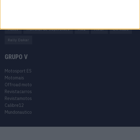
Tags
Miguel Oliveira
Motas
Moto2
Moto3
MotoGP
Motos
Mundial de Superbikes
MX2
MXGP
Off Road
Rally Dakar
GRUPO V
Motosport ES
Motomais
Offroad moto
Revistacarros
Revistamotos
Calibre12
Mundonautico