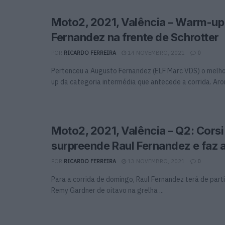
Moto2, 2021, Valência – Warm-up
Fernandez na frente de Schrotter
POR
RICARDO FERREIRA
14 NOVEMBRO, 2021
0
Pertenceu a Augusto Fernandez (ELF Marc VDS) o melh
up da categoria intermédia que antecede a corrida. Aron 
Moto2, 2021, Valência – Q2: Corsi
surpreende Raul Fernandez e faz a
POR
RICARDO FERREIRA
13 NOVEMBRO, 2021
0
Para a corrida de domingo, Raul Fernandez terá de parti
Remy Gardner de oitavo na grelha ...