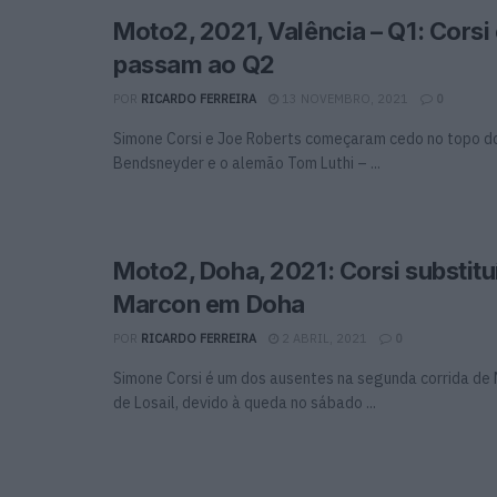
Moto2, 2021, Valência – Q1: Corsi 
passam ao Q2
POR
RICARDO FERREIRA
13 NOVEMBRO, 2021
0
Simone Corsi e Joe Roberts começaram cedo no topo d
Bendsneyder e o alemão Tom Luthi – ...
Moto2, Doha, 2021: Corsi substitu
Marcon em Doha
POR
RICARDO FERREIRA
2 ABRIL, 2021
0
Simone Corsi é um dos ausentes na segunda corrida de 
de Losail, devido à queda no sábado ...