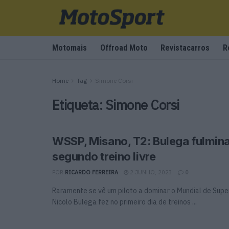
Motomais
Offroad Moto
Revistacarros
R
Home
Tag
Simone Corsi
Etiqueta:
Simone Corsi
WSSP, Misano, T2: Bulega fulmin
segundo treino livre
POR
RICARDO FERREIRA
2 JUNHO, 2023
0
Raramente se vê um piloto a dominar o Mundial de Sup
Nicolo Bulega fez no primeiro dia de treinos ...