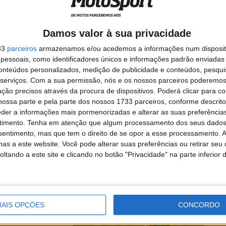
mporary Forward,
Damos valor à sua privacidade
orada de Moto2
33
parceiros
armazenamos e/ou acedemos a informações num dispositi
essoais, como identificadores únicos e informações padrão enviadas 
conteúdos personalizados, medição de publicidade e conteúdos, pesqui
serviços.
Com a sua permissão, nós e os nossos parceiros poderemos 
ção precisos através da procura de dispositivos. Poderá clicar para co
ossa parte e pela parte dos nossos 1733 parceiros, conforme descrit
Tasca
eder a informações mais pormenorizadas e alterar as suas preferência
timento.
Tenha em atenção que algum processamento dos seus dados
nsentimento, mas que tem o direito de se opor a esse processamento. A
as a este website. Você pode alterar suas preferências ou retirar seu
tando a este site e clicando no botão "Privacidade" na parte inferior 
temporada de Moto2
AIS OPÇÕES
CONCORDO
no final