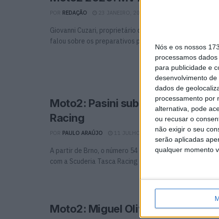
POR
REDAÇÃO
23 JANEIRO, 2020
0
Giovanni Cuzari, proprietário da MV Agusta Agusta Te
falou sobre os preparativos para a sua segunda temp
Nós e os nossos 17
processamos dados p
para publicidade e 
desenvolvimento de 
dados de geolocaliza
processamento por n
Moto2: Pasini substitui Corsi na 
alternativa, pode ac
Racing
ou recusar o consen
não exigir o seu co
POR
PAULO ARAÚJO
11 JULHO, 2019
0
serão aplicadas apen
qualquer momento vol
A partir de Brno, o número 54 completará o resto da 
com a Scuderia Tasca Racing
M
Moto2: Miguel Oliveira é 6º no trei