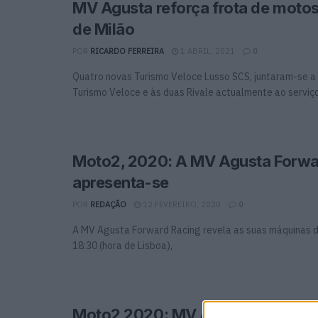
MV Agusta reforça frota de motos
de Milão
POR
RICARDO FERREIRA
1 ABRIL, 2021
0
Quatro novas Turismo Veloce Lusso SCS, juntaram-se a
Turismo Veloce e às duas Rivale actualmente ao serviço 
Moto2, 2020: A MV Agusta Forwa
apresenta-se
POR
REDAÇÃO
12 FEVEREIRO, 2020
0
A MV Agusta Forward Racing revela as suas máquinas d
18:30 (hora de Lisboa),
Moto2 2020: MV Agusta brilha d