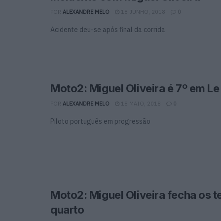
POR
ALEXANDRE MELO
18 JUNHO, 2018
0
Acidente deu-se após final da corrida
Moto2: Miguel Oliveira é 7º em L
POR
ALEXANDRE MELO
18 MAIO, 2018
0
Piloto português em progressão
Moto2: Miguel Oliveira fecha os 
quarto