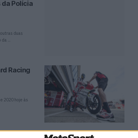
 da Polícia
 outras duas
da ...
rd Racing
e 2020 hoje às
e novo?