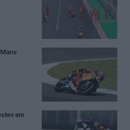
e Mans
testes em