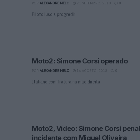
POR
ALEXANDRE MELO
21 SETEMBRO, 2018
0
Piloto luso a progredir
Moto2: Simone Corsi operado
POR
ALEXANDRE MELO
16 AGOSTO, 2018
0
Italiano com fratura na mão direita
Moto2, Vídeo: Simone Corsi penal
incidente com Miguel Oliveira