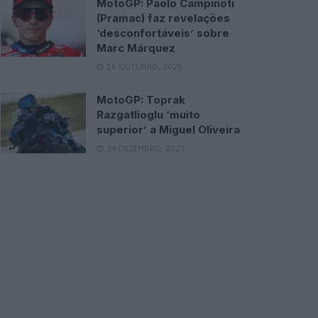
MotoGP: Paolo Campinoti
(Pramac) faz revelações
‘desconfortáveis’ sobre
Marc Márquez
16 OUTUBRO, 2025
MotoGP: Toprak
Razgatlioglu ‘muito
superior’ a Miguel Oliveira
29 DEZEMBRO, 2025