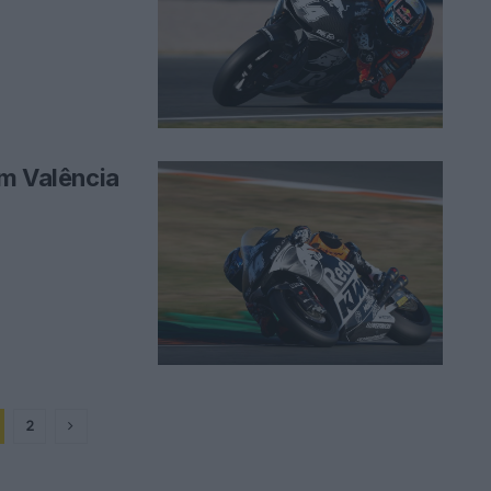
em Valência
2