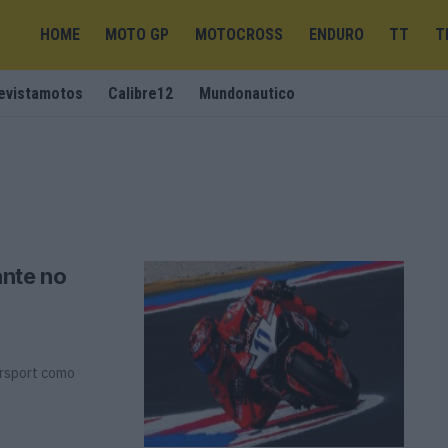
HOME
MOTO GP
MOTOCROSS
ENDURO
TT
T
evistamotos
Calibre12
Mundonautico
ante no
ersport como