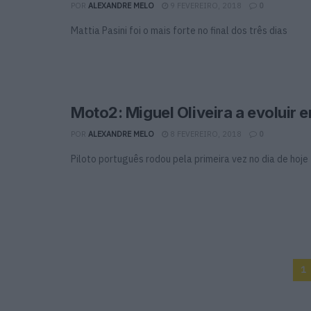
POR
ALEXANDRE MELO
9 FEVEREIRO, 2018
0
Mattia Pasini foi o mais forte no final dos três dias
Moto2: Miguel Oliveira a evoluir 
POR
ALEXANDRE MELO
8 FEVEREIRO, 2018
0
Piloto português rodou pela primeira vez no dia de hoje
1