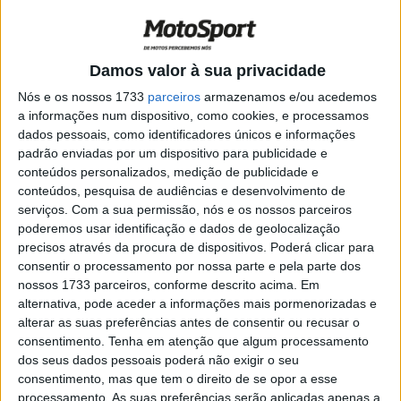
POR
PAULO ARAÚJO
5 DEZEMBRO, 2020
0
Moto3, 2020, Valência: SIC58 assina
Damos valor à sua privacidade
Lorenzo Fellon para 2021
Nós e os nossos 1733
parceiros
armazenamos e/ou acedemos
POR
PAULO ARAÚJO
14 NOVEMBRO, 2020
0
a informações num dispositivo, como cookies, e processamos
dados pessoais, como identificadores únicos e informações
MotoGP, 2021: Os planos de Valentino
padrão enviadas por um dispositivo para publicidade e
Rossi para dominar a MotoGP
conteúdos personalizados, medição de publicidade e
POR
PAULO ARAÚJO
12 NOVEMBRO, 2020
0
conteúdos, pesquisa de audiências e desenvolvimento de
serviços.
Com a sua permissão, nós e os nossos parceiros
Moto3, Andaluzia: palavras do vencedor,
poderemos usar identificação e dados de geolocalização
Tatsuki Suzuki
precisos através da procura de dispositivos. Poderá clicar para
POR
PAULO ARAÚJO
11 SETEMBRO, 2020
0
consentir o processamento por nossa parte e pela parte dos
nossos 1733 parceiros, conforme descrito acima. Em
Moto3, Andaluzia, Grelha: São 3 de
alternativa, pode aceder a informações mais pormenorizadas e
enfiada para Suzuki
alterar as suas preferências antes de consentir ou recusar o
POR
PAULO ARAÚJO
23 AGOSTO, 2020
0
consentimento.
Tenha em atenção que algum processamento
dos seus dados pessoais poderá não exigir o seu
CEV Repsol, Moto3: Experiência ditou
consentimento, mas que tem o direito de se opor a esse
com Julian Garcia à frente
processamento. As suas preferências serão aplicadas apenas a