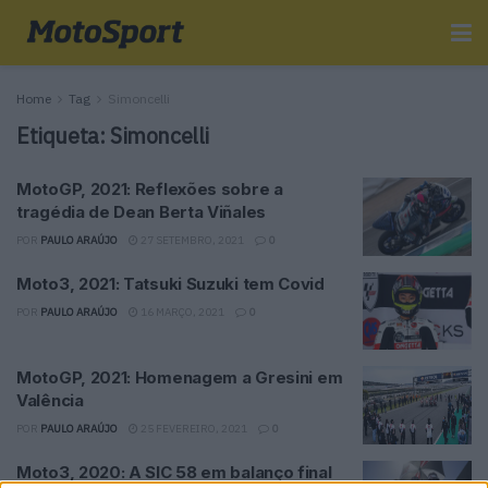
Home
Tag
Simoncelli
Etiqueta:
Simoncelli
MotoGP, 2021: Reflexões sobre a
tragédia de Dean Berta Viñales
POR
PAULO ARAÚJO
27 SETEMBRO, 2021
0
Moto3, 2021: Tatsuki Suzuki tem Covid
POR
PAULO ARAÚJO
16 MARÇO, 2021
0
MotoGP, 2021: Homenagem a Gresini em
Valência
POR
PAULO ARAÚJO
25 FEVEREIRO, 2021
0
Moto3, 2020: A SIC 58 em balanço final