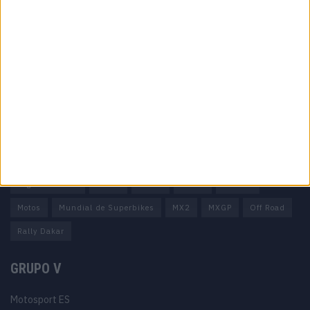
Informação importante
Ficha técnica
Estatuto editorial
Política de privacidade
Termos e condições
Informação Legal
Como anunciar
Tags
Miguel Oliveira
Motas
Moto2
Moto3
MotoGP
Motos
Mundial de Superbikes
MX2
MXGP
Off Road
Rally Dakar
GRUPO V
Motosport ES