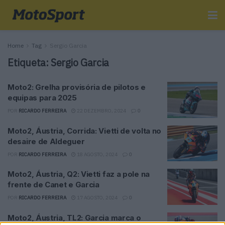
Home
Tag
Sergio Garcia
Etiqueta:
Sergio Garcia
Moto2: Grelha provisória de pilotos e
equipas para 2025
POR
RICARDO FERREIRA
22 DEZEMBRO, 2024
0
Moto2, Áustria, Corrida: Vietti de volta no
desaire de Aldeguer
POR
RICARDO FERREIRA
18 AGOSTO, 2024
0
Moto2, Áustria, Q2: Vietti faz a pole na
frente de Canet e Garcia
POR
RICARDO FERREIRA
17 AGOSTO, 2024
0
Moto2, Áustria, TL2: Garcia marca o