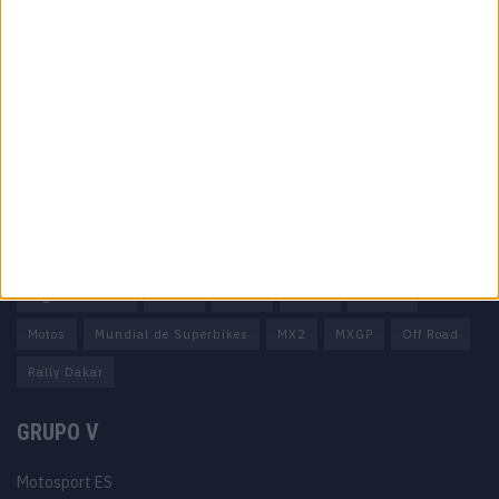
Informação importante
Ficha técnica
Estatuto editorial
Política de privacidade
Termos e condições
Informação Legal
Como anunciar
Tags
Miguel Oliveira
Motas
Moto2
Moto3
MotoGP
Motos
Mundial de Superbikes
MX2
MXGP
Off Road
Rally Dakar
GRUPO V
Motosport ES