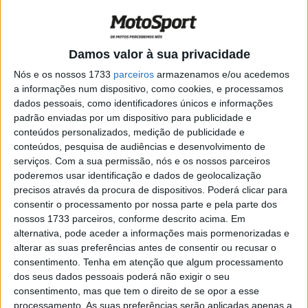
ritmo e Ogura cai no final
POR
RICARDO FERREIRA
17 AGOSTO, 2024
0
Moto2, Grã-Bretanha: Triunfo caseiro de
Damos valor à sua privacidade
Dixon para gáudio dos fãs
Nós e os nossos 1733
parceiros
armazenamos e/ou acedemos
POR
RICARDO FERREIRA
4 AGOSTO, 2024
0
a informações num dispositivo, como cookies, e processamos
dados pessoais, como identificadores únicos e informações
Moto2, Países Baixos, Corrida: Ogura
padrão enviadas por um dispositivo para publicidade e
vence em Assen, Aldeguer penalizado
conteúdos personalizados, medição de publicidade e
POR
RICARDO FERREIRA
30 JUNHO, 2024
0
conteúdos, pesquisa de audiências e desenvolvimento de
serviços.
Com a sua permissão, nós e os nossos parceiros
Moto2, Itália, Q2: Primeira pole do ano
poderemos usar identificação e dados de geolocalização
para Joe Roberts
precisos através da procura de dispositivos. Poderá clicar para
POR
RICARDO FERREIRA
1 JUNHO, 2024
0
consentir o processamento por nossa parte e pela parte dos
nossos 1733 parceiros, conforme descrito acima. Em
Moto2, Itália, TL: Fermín Aldeguer
alternativa, pode aceder a informações mais pormenorizadas e
primeiro líder
alterar as suas preferências antes de consentir ou recusar o
POR
RICARDO FERREIRA
31 MAIO, 2024
0
consentimento.
Tenha em atenção que algum processamento
dos seus dados pessoais poderá não exigir o seu
Moto2, Catalunha, Corrida: Ogura
consentimento, mas que tem o direito de se opor a esse
regressa às vitórias em Barcelona
processamento. As suas preferências serão aplicadas apenas a