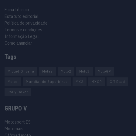
Ficha técnica
Estatuto editorial
Política de privacidade
Termos e condições
Informação Legal
Como anunciar
Tags
Miguel Oliveira
Motas
Moto2
Moto3
MotoGP
Motos
Mundial de Superbikes
MX2
MXGP
Off Road
Rally Dakar
GRUPO V
Motosport ES
Motomais
Offroad moto