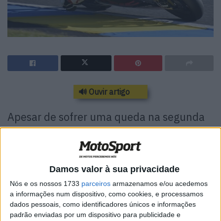
🔊 Ouvir artigo
Apesar de sofrer uma queda na segunda
qualificação de Moto2 em Le Mans, Aron
Canet (Fantic Racing Team) garantiu a
pole com uma volta fortíssima. O
Damos valor à sua privacidade
espanhol deixou atrás o lider do mundial
Nós e os nossos 1733
parceiros
armazenamos e/ou acedemos
Joe Roberts e Sergio Garcia.
a informações num dispositivo, como cookies, e processamos
dados pessoais, como identificadores únicos e informações
Os participantes do Q2 da classe Moto2 em Le Mans
padrão enviadas por um dispositivo para publicidade e