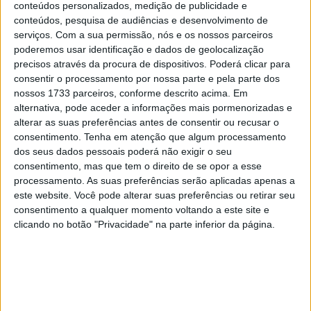
partiram em busca de tempos com temperatura externa
conteúdos personalizados, medição de publicidade e
de 26 graus Celsius e temperatura da pista de 38.
conteúdos, pesquisa de audiências e desenvolvimento de
serviços.
Com a sua permissão, nós e os nossos parceiros
Também estiveram em pista Zonta van den Goorbergh,
poderemos usar identificação e dados de geolocalização
Aron Canet, Senna Agius e Izan Guevara, que progrediram
precisos através da procura de dispositivos. Poderá clicar para
como os quatro primeiros no Q1.
consentir o processamento por nossa parte e pela parte dos
nossos 1733 parceiros, conforme descrito acima. Em
Marcus Ramirez causou bandeiras amarelas logo no
alternativa, pode aceder a informações mais pormenorizadas e
início porque caiu na gravilha na 14ª curva. Manuel
alterar as suas preferências antes de consentir ou recusar o
consentimento.
Tenha em atenção que algum processamento
Gonzalez assumiu a liderança com o tempo de
dos seus dados pessoais poderá não exigir o seu
1m35,497 minutos. O espanhol avançou e melhorou o
consentimento, mas que tem o direito de se opor a esse
recorde para 1m35s453s. O próximo piloto a cair foi
processamento. As suas preferências serão aplicadas apenas a
Jake Dixon. Arbolino e Ogura também expressaram
este website. Você pode alterar suas preferências ou retirar seu
consentimento a qualquer momento voltando a este site e
problemas. O primeiro teve que ser paciente porque a
clicando no botão "Privacidade" na parte inferior da página.
sua moto se recusou a arrancar e só voltou à pista quase
três minutos e meio antes do final da sessão.
Canet assumiu então a liderança à frente de Roberts com
o tempo de 1m35s037. Agius, porém, cau no segundo