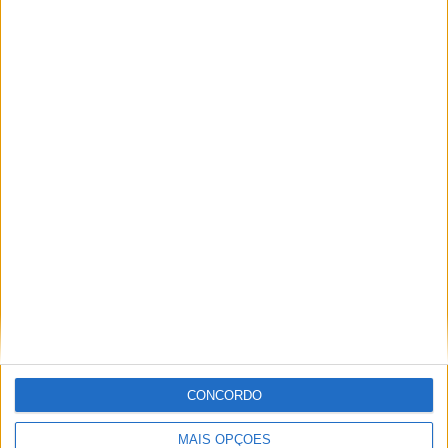
Tags:
GP de França
Joe Roberts
Manuel Gonzalez
Moto2
Pole de Aron Canet
Q2 Moto2
Sergio Garcia
Ricardo Ferreira
Apaixonado por motos desde muito cedo, está desde há
muito ligado à Comunicação Social, tendo trabalhado em
diversos meios como AutoHoje, revista Motociclismo,
jornal Volante, revista MotoMagazine e Autosport, entre
outros.
CONCORDO
Artigos relacionados
MAIS OPÇÕES