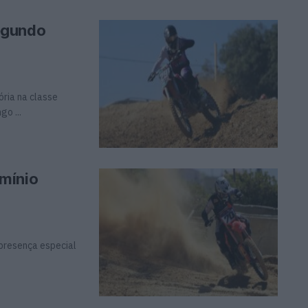
egundo
ória na classe
o ...
mínio
presença especial