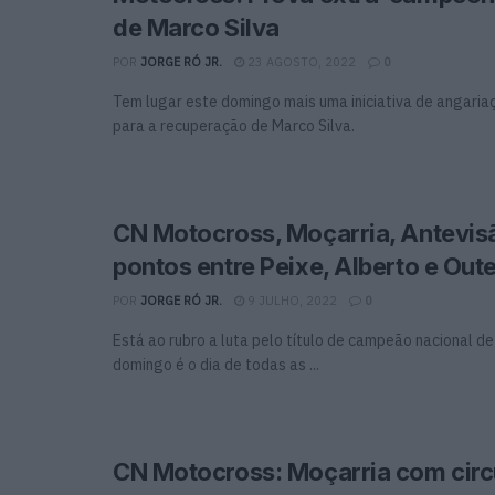
de Marco Silva
POR
JORGE RÓ JR.
23 AGOSTO, 2022
0
Tem lugar este domingo mais uma iniciativa de angaria
para a recuperação de Marco Silva.
CN Motocross, Moçarria, Antevis
pontos entre Peixe, Alberto e Oute
POR
JORGE RÓ JR.
9 JULHO, 2022
0
Está ao rubro a luta pelo título de campeão nacional d
domingo é o dia de todas as ...
CN Motocross: Moçarria com circ