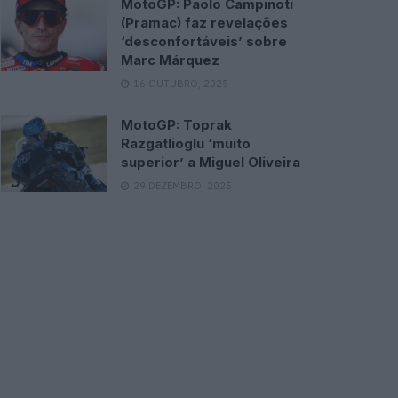
MotoGP: Paolo Campinoti
(Pramac) faz revelações
‘desconfortáveis’ sobre
Marc Márquez
16 OUTUBRO, 2025
MotoGP: Toprak
Razgatlioglu ‘muito
superior’ a Miguel Oliveira
29 DEZEMBRO, 2025