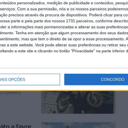
vai
conteúdos personalizados, medição de publicidade e conteúdos, pesqui
serviços.
Com a sua permissão, nós e os nossos parceiros poderemos 
ção precisos através da procura de dispositivos. Poderá clicar para co
ossa parte e pela parte dos nossos 1731 parceiros, conforme descrit
eder a informações mais pormenorizadas e alterar as suas preferência
a quinta ronda
timento.
Tenha em atenção que algum processamento dos seus dados
nsentimento, mas que tem o direito de se opor a esse processamento. A
as a este website. Você pode alterar suas preferências ou retirar seu
tando a este site e clicando no botão "Privacidade" na parte inferior 
ia da sua
AIS OPÇÕES
CONCORDO
u o primeiro
to a favor