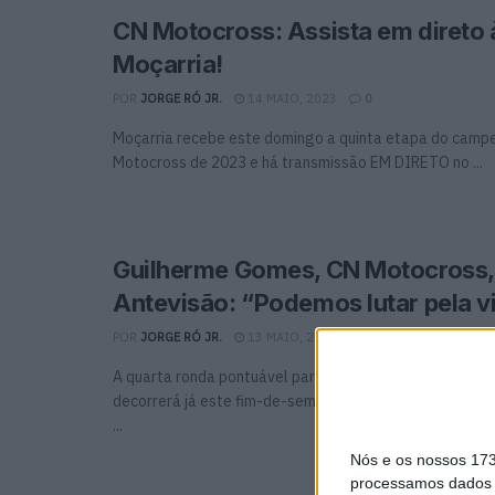
CN Motocross: Assista em direto 
Moçarria!
POR
JORGE RÓ JR.
14 MAIO, 2023
0
Moçarria recebe este domingo a quinta etapa do camp
Motocross de 2023 e há transmissão EM DIRETO no ...
Guilherme Gomes, CN Motocross,
Antevisão: “Podemos lutar pela vi
POR
JORGE RÓ JR.
13 MAIO, 2023
0
A quarta ronda pontuável para o Campeonato Naciona
decorrerá já este fim-de-semana na Pista da Carneira -
...
Nós e os nossos 17
processamos dados p