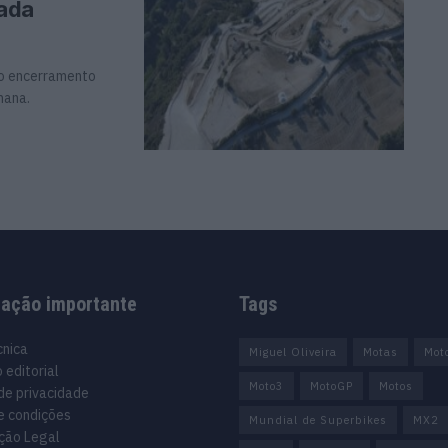
rada
 o encerramento
mana.
mação importante
Tags
cnica
Miguel Oliveira
Motas
Mot
 editorial
Moto3
MotoGP
Motos
 de privacidade
e condições
Mundial de Superbikes
MX2
ção Legal