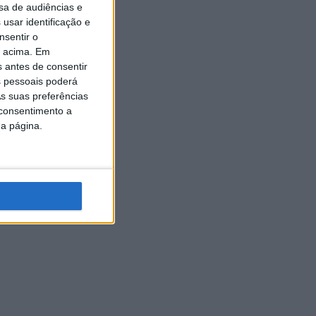
sa de audiências e
usar identificação e
nsentir o
o acima. Em
s antes de consentir
 pessoais poderá
s suas preferências
 consentimento a
da página.