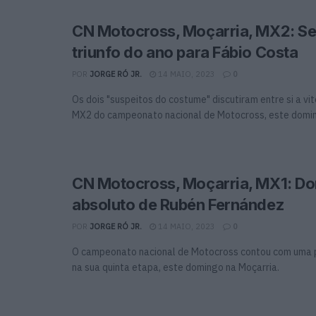
CN Motocross, Moçarria, MX2: S
triunfo do ano para Fábio Costa
POR
JORGE RÓ JR.
14 MAIO, 2023
0
Os dois "suspeitos do costume" discutiram entre si a vit
MX2 do campeonato nacional de Motocross, este doming
CN Motocross, Moçarria, MX1: Do
absoluto de Rubén Fernández
POR
JORGE RÓ JR.
14 MAIO, 2023
0
O campeonato nacional de Motocross contou com uma 
na sua quinta etapa, este domingo na Moçarria.