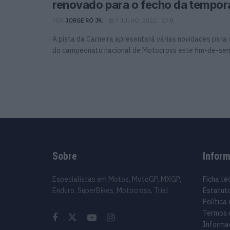
renovado para o fecho da tempo
POR
JORGE RÓ JR.
7 JULHO, 2022
0
A pista da Carneira apresentará várias novidades para
do campeonato nacional de Motocross este fim-de-se
Sobre
Infor
Especialistas em Motos, MotoGP, MXGP,
Ficha té
Enduro, SuperBikes, Motocross, Trial
Estatuto
Política
Termos 
Informa