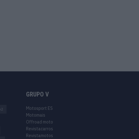
GRUPO V
Motosport ES
o2
Motomais
Offroad moto
Revistacarros
Revistamotos