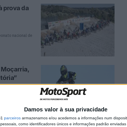
à prova da
eonato nacional de
 Moçarria,
tória”
l de MX65
 Moçarria. Depois
Damos valor à sua privacidade
31
parceiros
armazenamos e/ou acedemos a informações num dispositi
essoais, como identificadores únicos e informações padrão enviadas 