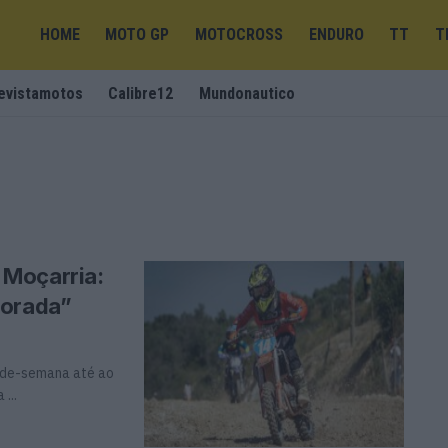
HOME
MOTO GP
MOTOCROSS
ENDURO
TT
T
evistamotos
Calibre12
Mundonautico
 Moçarria:
porada”
-de-semana até ao
...