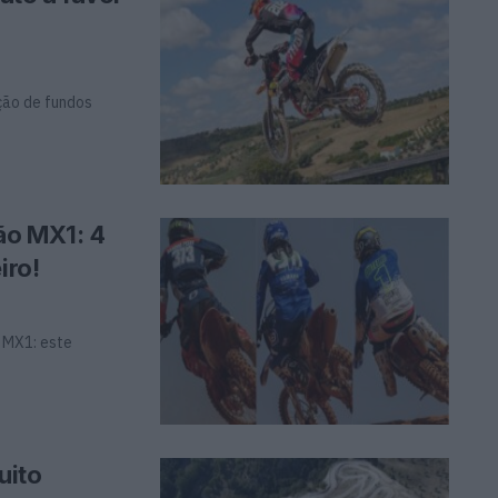
ção de fundos
ão MX1: 4
iro!
e MX1: este
uito