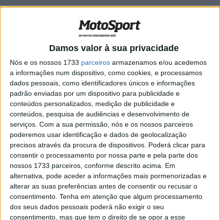
MotoGP, Corrida: Queda de Marc
Márquez abre portas à primeira vitória
de Alex
POR
RICARDO FERREIRA
27 ABRIL, 2025
0
Damos valor à sua privacidade
MotoGP, Jerez, Sprint: Vitória tranquila
Nós e os nossos 1733
parceiros
armazenamos e/ou acedemos
de Marc Márquez após queda de
a informações num dispositivo, como cookies, e processamos
Quartararo
dados pessoais, como identificadores únicos e informações
padrão enviadas por um dispositivo para publicidade e
POR
RICARDO FERREIRA
26 ABRIL, 2025
0
conteúdos personalizados, medição de publicidade e
MotoGP Qatar, Corrida: Marc Márquez, o
conteúdos, pesquisa de audiências e desenvolvimento de
sobrevivente de um longo thriller
serviços.
Com a sua permissão, nós e os nossos parceiros
poderemos usar identificação e dados de geolocalização
POR
RICARDO FERREIRA
13 ABRIL, 2025
0
precisos através da procura de dispositivos. Poderá clicar para
consentir o processamento por nossa parte e pela parte dos
MotoGP, Qatar PR: O assalto de
nossos 1733 parceiros, conforme descrito acima. Em
Morbidelli ao primeiro lugar
alternativa, pode aceder a informações mais pormenorizadas e
POR
RICARDO FERREIRA
11 ABRIL, 2025
0
alterar as suas preferências antes de consentir ou recusar o
consentimento.
Tenha em atenção que algum processamento
MotoGP, Francesco Bagnaia: “Tomei a
dos seus dados pessoais poderá não exigir o seu
decisão errada de escolher a frente
consentimento, mas que tem o direito de se opor a esse
macia”