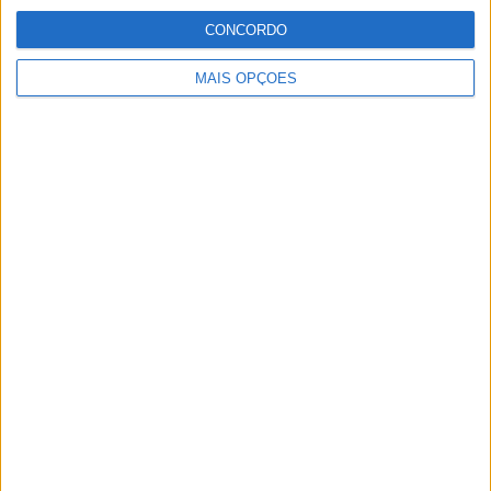
CONCORDO
MotoGP: Reviravolta? Miguel Oliveira pode
ter vaga em 2026
MAIS OPÇÕES
28 AGOSTO, 2025
MotoGP: Paolo Campinoti (Pramac) faz
revelações ‘desconfortáveis’ sobre Marc
Márquez
16 OUTUBRO, 2025
MotoGP: Toprak Razgatlioglu ‘muito
superior’ a Miguel Oliveira
29 DEZEMBRO, 2025
Sobre