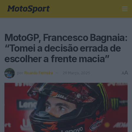
MotoGP, Francesco Bagnaia:
“Tomei a decisão errada de
escolher a frente macia”
A
por
Ricardo Ferreira
29 Março, 2025
A