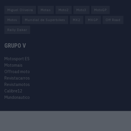
Miguel Oliveira
Motas
Moto2
Moto3
MotoGP
Motos
Mundial de Superbikes
MX2
MXGP
Off Road
Rally Dakar
GRUPO V
Motosport ES
Motomais
Offroad moto
Revistacarros
Revistamotos
Calibre12
Mundonautico
© 2024 Motosport copyright