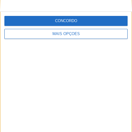
Ricardo Ferreira
Apaixonado por motos desde muito cedo, está desde há
muito ligado à Comunicação Social, tendo trabalhado em
CONCORDO
diversos meios como AutoHoje, revista Motociclismo,
jornal Volante, revista MotoMagazine e Autosport, entre
MAIS OPÇÕES
outros.
Artigos relacionados
MotoGP: Moto2, ‘Manu’ González confirma
favoritismo e lidera FP1 em Silverstone