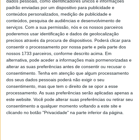
dados pessoais, como identificadores únicos e informações
da classificação. Não sem emoção, já que fechou a
padrão enviadas por um dispositivo para publicidade e
sessão da tarde na décima posição , com apenas 120
conteúdos personalizados, medição de publicidade e
milésimos de vantagem sobre Fabio Quartararo.
conteúdos, pesquisa de audiências e desenvolvimento de
serviços.
Com a sua permissão, nós e os nossos parceiros
Hoje será importante aproveitar ao máximo o FP2 para
poderemos usar identificação e dados de geolocalização
melhorar tanto o ritmo da corrida quanto o desempenho
precisos através da procura de dispositivos. Poderá clicar para
consentir o processamento por nossa parte e pela parte dos
numa volta. Mesmo que Marc Márquez pareça ter mais
nossos 1733 parceiros, conforme descrito acima. Em
do que qualquer outro, Pecco deve tentar ser pelo menos
alternativa, pode aceder a informações mais pormenorizadas e
o “primeiro dos outros”.
alterar as suas preferências antes de consentir ou recusar o
consentimento.
Tenha em atenção que algum processamento
Artigos relacionados
dos seus dados pessoais poderá não exigir o seu
consentimento, mas que tem o direito de se opor a esse
processamento. As suas preferências serão aplicadas apenas a
MotoGP: Moto2, ‘Manu’ González confirma
este website. Você pode alterar suas preferências ou retirar seu
favoritismo e lidera FP1 em Silverstone
consentimento a qualquer momento voltando a este site e
7 AGOSTO, 2026
clicando no botão "Privacidade" na parte inferior da página.
WSBK: Morbidelli reage aos rumores que o
colocam na Ducati oficial
7 AGOSTO, 2026