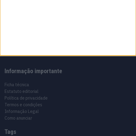
Sobre
Especialistas em Motos, MotoGP, MXGP, Enduro, SuperBikes,
Motocross, Trial
Informação importante
Ficha técnica
Estatuto editorial
Política de privacidade
Termos e condições
Informação Legal
Como anunciar
Tags