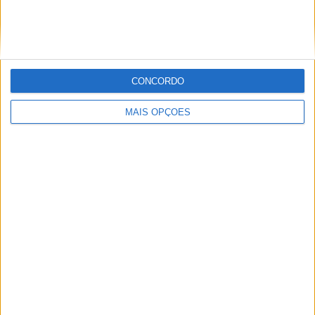
CONCORDO
Sobre
MAIS OPÇÕES
Especialistas em Motos, MotoGP, MXGP, Enduro, SuperBikes,
Motocross, Trial
Informação importante
Ficha técnica
Estatuto editorial
Política de privacidade
Termos e condições