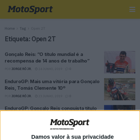
Home
Tag
Open 2T
Etiqueta:
Open 2T
Gonçalo Reis: “O título mundial é a
recompensa de 14 anos de trabalho”
POR
JORGE RÓ JR.
24 JUNHO, 2019
0
EnduroGP: Mais uma vitória para Gonçalo
Reis, Tomás Clemente 10º
POR
JORGE RÓ JR.
23 JUNHO, 2019
0
EnduroGP: Gonçalo Reis conquista título
mundial de Open 2T!!!
POR
JORGE RÓ JR.
22 JUNHO, 2019
0
EnduroGP: Gonçalo Reis pode alcançar
Damos valor à sua privacidade