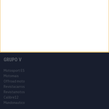
Informação Legal
Como anunciar
Tags
Miguel Oliveira
Motas
Moto2
Moto3
MotoGP
Motos
Mundial de Superbikes
MX2
MXGP
Off Road
Rally Dakar
GRUPO V
Motosport ES
Motomais
Offroad moto
Revistacarros
Revistamotos
Calibre12
Mundonautico