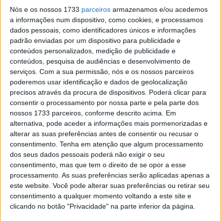
título mundial este fim de semana
Nós e os nossos 1733
parceiros
armazenamos e/ou acedemos
POR
JORGE RÓ JR.
21 JUNHO, 2019
0
a informações num dispositivo, como cookies, e processamos
dados pessoais, como identificadores únicos e informações
EnduroGP: Gonçalo Reis cada vez mais
padrão enviadas por um dispositivo para publicidade e
perto do título de Open 2T
conteúdos personalizados, medição de publicidade e
POR
JORGE RÓ JR.
16 JUNHO, 2019
0
conteúdos, pesquisa de audiências e desenvolvimento de
serviços.
Com a sua permissão, nós e os nossos parceiros
EnduroGP: Gonçalo Reis domina primeiro
poderemos usar identificação e dados de geolocalização
dia na Grécia
precisos através da procura de dispositivos. Poderá clicar para
POR
JORGE RÓ JR.
15 JUNHO, 2019
0
consentir o processamento por nossa parte e pela parte dos
nossos 1733 parceiros, conforme descrito acima. Em
EnduroGP: Gonçalo Reis vence classe
alternativa, pode aceder a informações mais pormenorizadas e
Open em Espanha, Luís Oliveira 9.º em E2
alterar as suas preferências antes de consentir ou recusar o
consentimento.
Tenha em atenção que algum processamento
POR
JORGE RÓ JR.
13 MAIO, 2019
0
dos seus dados pessoais poderá não exigir o seu
João Lourenço: “Foi uma grande
consentimento, mas que tem o direito de se opor a esse
aprendizagem”
processamento. As suas preferências serão aplicadas apenas a
este website. Você pode alterar suas preferências ou retirar seu
POR
JORGE RÓ JR.
8 MAIO, 2019
0
consentimento a qualquer momento voltando a este site e
Gonçalo Reis: “Andei sempre a gerir a
clicando no botão "Privacidade" na parte inferior da página.
corrida”