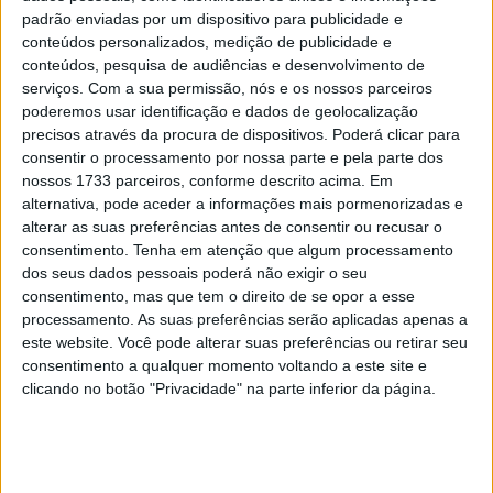
POR
PAULO ARAÚJO
27 FEVEREIRO, 2021
0
padrão enviadas por um dispositivo para publicidade e
conteúdos personalizados, medição de publicidade e
conteúdos, pesquisa de audiências e desenvolvimento de
serviços.
Com a sua permissão, nós e os nossos parceiros
Tendências
Comentários
Novidades
poderemos usar identificação e dados de geolocalização
precisos através da procura de dispositivos. Poderá clicar para
consentir o processamento por nossa parte e pela parte dos
MotoGP- Reviravolta com Oliveira na Honda
nossos 1733 parceiros, conforme descrito acima. Em
8 SETEMBRO, 2025
alternativa, pode aceder a informações mais pormenorizadas e
alterar as suas preferências antes de consentir ou recusar o
MotoGP: Reviravolta? Miguel Oliveira pode
consentimento.
Tenha em atenção que algum processamento
ter vaga em 2026
dos seus dados pessoais poderá não exigir o seu
consentimento, mas que tem o direito de se opor a esse
28 AGOSTO, 2025
processamento. As suas preferências serão aplicadas apenas a
este website. Você pode alterar suas preferências ou retirar seu
MotoGP: Paolo Campinoti (Pramac) faz
revelações ‘desconfortáveis’ sobre Marc
consentimento a qualquer momento voltando a este site e
Márquez
clicando no botão "Privacidade" na parte inferior da página.
16 OUTUBRO, 2025
MotoGP: Toprak Razgatlioglu ‘muito
superior’ a Miguel Oliveira