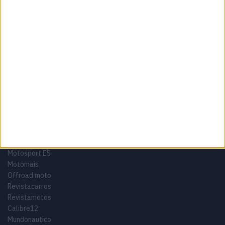
Termos e condições
Informação Legal
Como anunciar
Tags
Miguel Oliveira
Motas
Moto2
Moto3
MotoGP
Motos
Mundial de Superbikes
MX2
MXGP
Off Road
Rally Dakar
GRUPO V
Motosport ES
Motomais
Offroad moto
Revistacarros
Revistamotos
Calibre12
Mundonautico