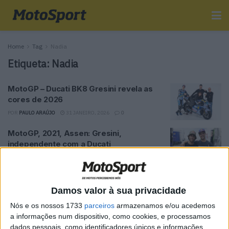
Home
Tag
Nadia
Etiqueta:
Nadia
MotoGP – Ducati BK8 Gresini revela as
cores de 2026
POR
PAULO ARAÚJO
31 JANEIRO, 2026
0
MotoGP, 2021, Assen: Gresini,
independente com a Ducati
POR
PAULO ARAÚJO
12 JULHO, 2021
0
MotoGP, 2021: Nadia Padovani é a nova
proprietária da equipa Gresini Racing
Damos valor à sua privacidade
POR
PAULO ARAÚJO
29 ABRIL, 2021
0
Nós e os nossos 1733
parceiros
armazenamos e/ou acedemos
a informações num dispositivo, como cookies, e processamos
MotoGP, 2021: A Gresini vai continuar
dados pessoais, como identificadores únicos e informações