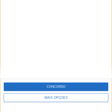
29 DEZEMBRO, 2025
Sobre
Especialistas em Motos, MotoGP, MXGP, Enduro, SuperBikes,
Motocross, Trial
Informação importante
CONCORDO
Ficha técnica
MAIS OPÇÕES
Estatuto editorial
Política de privacidade