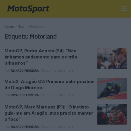
Home
Tag
Motorland
Etiqueta:
Motorland
MotoGP, Pedro Acosta (P4): “Não
tínhamos andamento para os três
primeiros”
POR
RICARDO FERREIRA
9 JUNHO, 2025
0
Moto2, Aragão Q2: Primeira pole-position
de Diogo Moreira
POR
RICARDO FERREIRA
7 JUNHO, 2025
0
MotoGP, Marc Márquez (P1): “O instinto
guia-me em Aragão, mas preciso manter
o foco”
POR
RICARDO FERREIRA
6 JUNHO, 2025
0