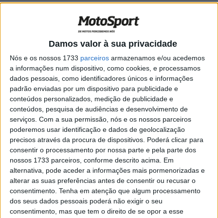
Moto3, Aragão FP1: Rueda avança com
tudo para primeiro
POR
RICARDO FERREIRA
6 JUNHO, 2025
0
Damos valor à sua privacidade
MotoGP, Pedro Acosta (3º): “Fiz um favor
Nós e os nossos 1733
parceiros
armazenamos e/ou acedemos
ao Jorge e espero que ele me retribua”
a informações num dispositivo, como cookies, e processamos
POR
RICARDO FERREIRA
1 SETEMBRO, 2024
0
dados pessoais, como identificadores únicos e informações
padrão enviadas por um dispositivo para publicidade e
MotoGP, Marc Márquez (1º): “Com outras
conteúdos personalizados, medição de publicidade e
vitórias explodi muito mais
conteúdos, pesquisa de audiências e desenvolvimento de
emocionalmente”
serviços.
Com a sua permissão, nós e os nossos parceiros
POR
RICARDO FERREIRA
1 SETEMBRO, 2024
0
poderemos usar identificação e dados de geolocalização
precisos através da procura de dispositivos. Poderá clicar para
WSBK, 2022, Aragon: Ucraniano Ilya
consentir o processamento por nossa parte e pela parte dos
Mikhalchik envergonha os três pilotos de
nossos 1733 parceiros, conforme descrito acima. Em
fábrica da BMW
alternativa, pode aceder a informações mais pormenorizadas e
POR
RICARDO FERREIRA
10 ABRIL, 2022
0
alterar as suas preferências antes de consentir ou recusar o
consentimento.
Tenha em atenção que algum processamento
MotoGP, 2020, Aragón: Sempre Yamaha,
dos seus dados pessoais poderá não exigir o seu
Viñales de novo mais rápido no TL2
consentimento, mas que tem o direito de se opor a esse