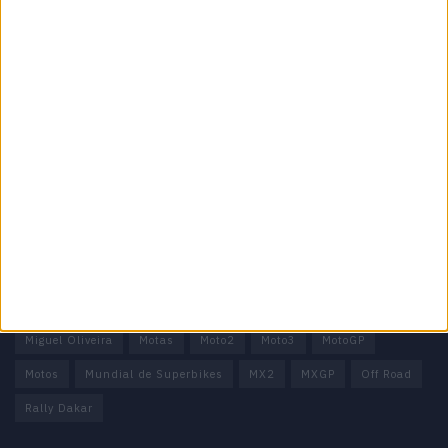
Informação importante
Ficha técnica
Estatuto editorial
Política de privacidade
Termos e condições
Informação Legal
Como anunciar
Tags
Miguel Oliveira
Motas
Moto2
Moto3
MotoGP
Motos
Mundial de Superbikes
MX2
MXGP
Off Road
Rally Dakar