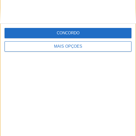
CONCORDO
Sobre
MAIS OPÇÕES
Especialistas em Motos, MotoGP, MXGP, Enduro, SuperBikes,
Motocross, Trial
Informação importante
Ficha técnica
Estatuto editorial
Política de privacidade
Termos e condições
Informação Legal