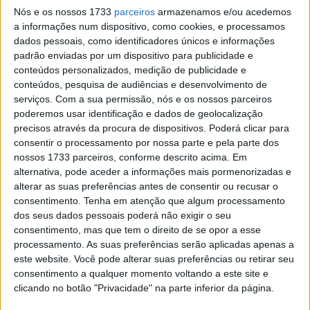
WSBK, Jerez: Queda de Bassani
Nós e os nossos 1733
parceiros
armazenamos e/ou acedemos
reacende luta pelo título dos
a informações num dispositivo, como cookies, e processamos
Independentes
dados pessoais, como identificadores únicos e informações
POR
RICARDO FERREIRA
28 OUTUBRO, 2023
0
padrão enviadas por um dispositivo para publicidade e
conteúdos personalizados, medição de publicidade e
WSBK: Axel Bassani deixa a Motocorsa
conteúdos, pesquisa de audiências e desenvolvimento de
no final do ano
serviços.
Com a sua permissão, nós e os nossos parceiros
POR
RICARDO FERREIRA
29 SETEMBRO, 2023
0
poderemos usar identificação e dados de geolocalização
precisos através da procura de dispositivos. Poderá clicar para
WSBK, Axel Bassani (2º.): “Para mim o
consentir o processamento por nossa parte e pela parte dos
Bautista é um piloto como qualquer
nossos 1733 parceiros, conforme descrito acima. Em
outro”
alternativa, pode aceder a informações mais pormenorizadas e
POR
RICARDO FERREIRA
16 JULHO, 2023
0
alterar as suas preferências antes de consentir ou recusar o
consentimento.
Tenha em atenção que algum processamento
WSBK, Misano: Bassani (3º) abriu o
dos seus dados pessoais poderá não exigir o seu
champanhe para a festa italiana!
consentimento, mas que tem o direito de se opor a esse
POR
RICARDO FERREIRA
4 JUNHO, 2023
0
processamento. As suas preferências serão aplicadas apenas a
este website. Você pode alterar suas preferências ou retirar seu
WSBK, Indonésia: Bassani (5º) conquista
consentimento a qualquer momento voltando a este site e
o título de ‘Melhor Independente’ em
clicando no botão "Privacidade" na parte inferior da página.
2022