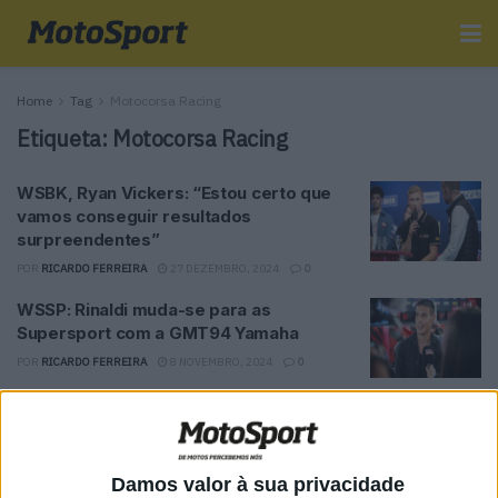
Home
Tag
Motocorsa Racing
Etiqueta:
Motocorsa Racing
WSBK, Ryan Vickers: “Estou certo que
vamos conseguir resultados
surpreendentes”
POR
RICARDO FERREIRA
27 DEZEMBRO, 2024
0
WSSP: Rinaldi muda-se para as
Supersport com a GMT94 Yamaha
POR
RICARDO FERREIRA
8 NOVEMBRO, 2024
0
WSBK: Ryan Vickers junta-se à
Motocorsa Racing em 2025
POR
RICARDO FERREIRA
27 SETEMBRO, 2024
0
Damos valor à sua privacidade