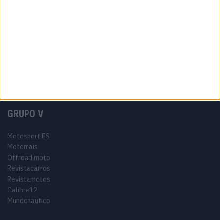
Como anunciar
Tags
Miguel Oliveira
Motas
Moto2
Moto3
MotoGP
Motos
Mundial de Superbikes
MX2
MXGP
Off Road
Rally Dakar
GRUPO V
Motosport ES
Motomais
Offroad moto
Revistacarros
Revistamotos
Calibre12
Mundonautico