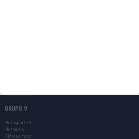
Ficha técnica
Estatuto editorial
Política de privacidade
Termos e condições
Informação Legal
Como anunciar
Tags
Miguel Oliveira
Motas
Moto2
Moto3
MotoGP
Motos
Mundial de Superbikes
MX2
MXGP
Off Road
Rally Dakar
GRUPO V
Motosport ES
Motomais
Offroad moto