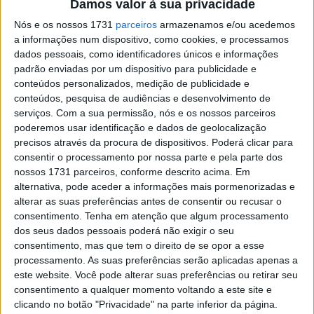
Damos valor à sua privacidade
inapto pelos médicos
POR
RICARDO FERREIRA
26 JUNHO, 2021
0
Nós e os nossos 1731
parceiros
armazenamos e/ou acedemos
a informações num dispositivo, como cookies, e processamos
Moto3, 2021, Sachsenring: Salac estreia
dados pessoais, como identificadores únicos e informações
na pole
padrão enviadas por um dispositivo para publicidade e
conteúdos personalizados, medição de publicidade e
POR
PAULO ARAÚJO
19 JUNHO, 2021
0
conteúdos, pesquisa de audiências e desenvolvimento de
Moto3, 2021, Mugello – Q2: Pole de
serviços.
Com a sua permissão, nós e os nossos parceiros
Suzuki, Dupasquier em estado
poderemos usar identificação e dados de geolocalização
preocupante
precisos através da procura de dispositivos. Poderá clicar para
consentir o processamento por nossa parte e pela parte dos
POR
RICARDO FERREIRA
29 MAIO, 2021
0
nossos 1731 parceiros, conforme descrito acima. Em
Moto3, 2021, Le Mans – Q2: Pole de
alternativa, pode aceder a informações mais pormenorizadas e
Migno com os slick
alterar as suas preferências antes de consentir ou recusar o
consentimento.
Tenha em atenção que algum processamento
POR
RICARDO FERREIRA
15 MAIO, 2021
0
dos seus dados pessoais poderá não exigir o seu
Moto3, 2021, Portimão – Q2: Pole de
consentimento, mas que tem o direito de se opor a esse
Migno entre os jovens lobos
processamento. As suas preferências serão aplicadas apenas a
este website. Você pode alterar suas preferências ou retirar seu
POR
RICARDO FERREIRA
17 ABRIL, 2021
0
consentimento a qualquer momento voltando a este site e
clicando no botão "Privacidade" na parte inferior da página.
Moto3, 2021, Qatar – Q2: Binder na pole,