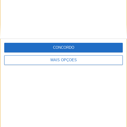
16 OUTUBRO, 2025
MotoGP: Toprak Razgatlioglu ‘muito
superior’ a Miguel Oliveira
29 DEZEMBRO, 2025
CONCORDO
MAIS OPÇÕES
Sobre
Especialistas em Motos, MotoGP, MXGP, Enduro, SuperBikes,
Motocross, Trial
Informação importante