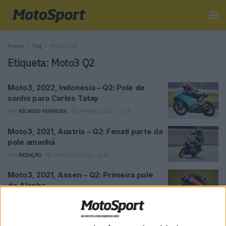
Home
Tag
Moto3 Q2
Etiqueta:
Moto3 Q2
Moto3, 2022, Indonésia – Q2: Pole de
sonho para Carlos Tatay
POR
RICARDO FERREIRA
19 MARÇO, 2022
0
Moto3, 2021, Áustria – Q2: Fenati parte da
pole amanhã
POR
REDAÇÃO
14 AGOSTO, 2021
0
Moto3, 2021, Assen – Q2: Primeira pole
de Alcoba
POR
RICARDO FERREIRA
26 JUNHO, 2021
0
Moto3, 2021, Assen: Acosta declarado