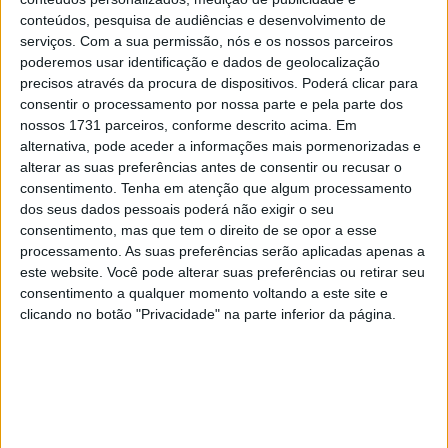
28 AGOSTO, 2025
conteúdos, pesquisa de audiências e desenvolvimento de
serviços.
Com a sua permissão, nós e os nossos parceiros
MotoGP: Paolo Campinoti (Pramac) faz
poderemos usar identificação e dados de geolocalização
revelações ‘desconfortáveis’ sobre Marc
precisos através da procura de dispositivos. Poderá clicar para
Márquez
consentir o processamento por nossa parte e pela parte dos
16 OUTUBRO, 2025
nossos 1731 parceiros, conforme descrito acima. Em
alternativa, pode aceder a informações mais pormenorizadas e
MotoGP: Toprak Razgatlioglu ‘muito
alterar as suas preferências antes de consentir ou recusar o
superior’ a Miguel Oliveira
consentimento.
Tenha em atenção que algum processamento
29 DEZEMBRO, 2025
dos seus dados pessoais poderá não exigir o seu
consentimento, mas que tem o direito de se opor a esse
processamento. As suas preferências serão aplicadas apenas a
este website. Você pode alterar suas preferências ou retirar seu
consentimento a qualquer momento voltando a este site e
clicando no botão "Privacidade" na parte inferior da página.
Sobre
Especialistas em Motos, MotoGP, MXGP, Enduro, SuperBikes,
Motocross, Trial