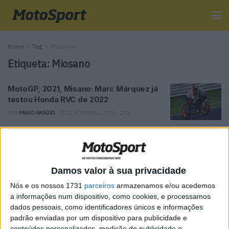
Home
Tag
Miosano
Etiqueta:
Miosano
MotoGP, 2021, Misano: Marc Márquez já
testou Honda RVC de 2022
POR
PAULO ARAÚJO
22 SETEMBRO, 2021
0
Tendências
Comentários
Novidades
Damos valor à sua privacidade
MotoGP- Reviravolta com Oliveira na Honda
Nós e os nossos 1731
parceiros
armazenamos e/ou acedemos
8 SETEMBRO, 2025
a informações num dispositivo, como cookies, e processamos
dados pessoais, como identificadores únicos e informações
MotoGP: Reviravolta? Miguel Oliveira pode
padrão enviadas por um dispositivo para publicidade e
ter vaga em 2026
conteúdos personalizados, medição de publicidade e