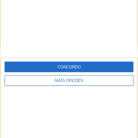
Informação importante
Ficha técnica
Estatuto editorial
Política de privacidade
Termos e condições
Informação Legal
CONCORDO
Como anunciar
MAIS OPÇÕES
Tags
Miguel Oliveira
Motas
Moto2
Moto3
MotoGP
Motos
Mundial de Superbikes
MX2
MXGP
Off Road
Rally Dakar