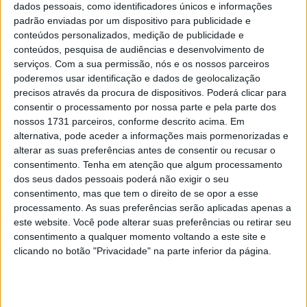
dados pessoais, como identificadores únicos e informações
POR
PAULO ARAÚJO
19 ABRIL, 2019
0
padrão enviadas por um dispositivo para publicidade e
conteúdos personalizados, medição de publicidade e
BSB – Treinos em Portimão com Yamaha
conteúdos, pesquisa de audiências e desenvolvimento de
à frente
serviços.
Com a sua permissão, nós e os nossos parceiros
poderemos usar identificação e dados de geolocalização
POR
PAULO ARAÚJO
24 MARÇO, 2019
0
precisos através da procura de dispositivos. Poderá clicar para
consentir o processamento por nossa parte e pela parte dos
nossos 1731 parceiros, conforme descrito acima. Em
Tendências
Comentários
Novidades
alternativa, pode aceder a informações mais pormenorizadas e
alterar as suas preferências antes de consentir ou recusar o
MotoGP- Reviravolta com Oliveira na Honda
consentimento.
Tenha em atenção que algum processamento
dos seus dados pessoais poderá não exigir o seu
8 SETEMBRO, 2025
consentimento, mas que tem o direito de se opor a esse
processamento. As suas preferências serão aplicadas apenas a
MotoGP: Reviravolta? Miguel Oliveira pode
este website. Você pode alterar suas preferências ou retirar seu
ter vaga em 2026
consentimento a qualquer momento voltando a este site e
28 AGOSTO, 2025
clicando no botão "Privacidade" na parte inferior da página.
MotoGP: Paolo Campinoti (Pramac) faz
revelações ‘desconfortáveis’ sobre Marc
Márquez