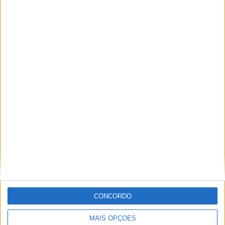
16 OUTUBRO, 2025
MotoGP: Toprak Razgatlioglu ‘muito
superior’ a Miguel Oliveira
29 DEZEMBRO, 2025
Sobre
Especialistas em Motos, MotoGP, MXGP, Enduro, SuperBikes,
Motocross, Trial
CONCORDO
Informação importante
MAIS OPÇÕES