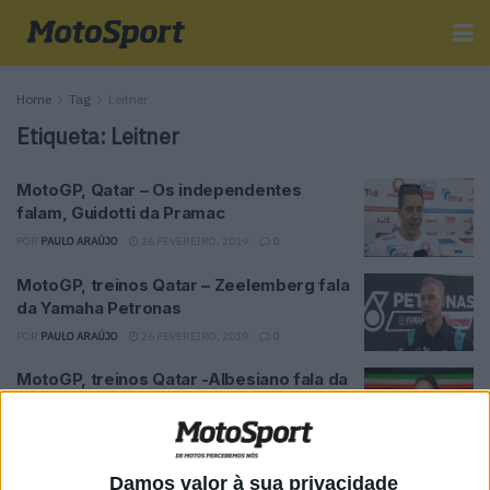
Home
Tag
Leitner
Etiqueta:
Leitner
MotoGP, Qatar – Os independentes
falam, Guidotti da Pramac
POR
PAULO ARAÚJO
26 FEVEREIRO, 2019
0
MotoGP, treinos Qatar – Zeelemberg fala
da Yamaha Petronas
POR
PAULO ARAÚJO
26 FEVEREIRO, 2019
0
MotoGP, treinos Qatar -Albesiano fala da
Aprilia
POR
PAULO ARAÚJO
26 FEVEREIRO, 2019
0
MotoGP, treinos Qatar -Leitner fala da
Damos valor à sua privacidade