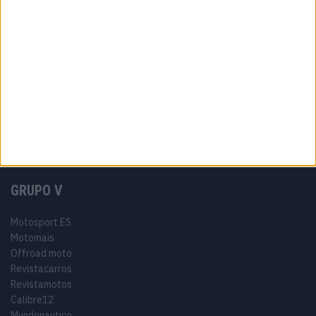
Termos e condições
Informação Legal
Como anunciar
Tags
Miguel Oliveira
Motas
Moto2
Moto3
MotoGP
Motos
Mundial de Superbikes
MX2
MXGP
Off Road
Rally Dakar
GRUPO V
Motosport ES
Motomais
Offroad moto
Revistacarros
Revistamotos
Calibre12
Mundonautico