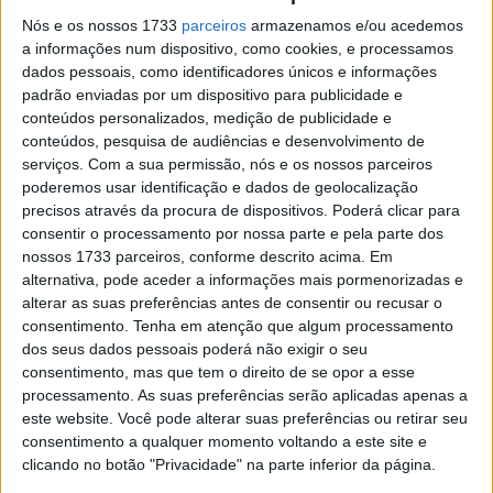
KTM
Nós e os nossos 1733
parceiros
armazenamos e/ou acedemos
POR
PAULO ARAÚJO
26 FEVEREIRO, 2019
0
a informações num dispositivo, como cookies, e processamos
dados pessoais, como identificadores únicos e informações
MotoGP, treinos Qatar – Brivio fala da Suzuki
padrão enviadas por um dispositivo para publicidade e
POR
PAULO ARAÚJO
26 FEVEREIRO, 2019
0
conteúdos personalizados, medição de publicidade e
conteúdos, pesquisa de audiências e desenvolvimento de
MotoGP, treinos Qatar -Meregalli fala da
serviços.
Com a sua permissão, nós e os nossos parceiros
Yamaha Monster
poderemos usar identificação e dados de geolocalização
POR
PAULO ARAÚJO
28 FEVEREIRO, 2019
0
precisos através da procura de dispositivos. Poderá clicar para
consentir o processamento por nossa parte e pela parte dos
MotoGP, treinos Qatar – Puig fala da
nossos 1733 parceiros, conforme descrito acima. Em
Honda
alternativa, pode aceder a informações mais pormenorizadas e
POR
PAULO ARAÚJO
26 FEVEREIRO, 2019
0
alterar as suas preferências antes de consentir ou recusar o
consentimento.
Tenha em atenção que algum processamento
MotoGP, treinos Qatar – Tardozzi fala da Ducati
dos seus dados pessoais poderá não exigir o seu
POR
PAULO ARAÚJO
26 FEVEREIRO, 2019
0
consentimento, mas que tem o direito de se opor a esse
processamento. As suas preferências serão aplicadas apenas a
Mike Leitner reflete nos problemas da
este website. Você pode alterar suas preferências ou retirar seu
KTM
consentimento a qualquer momento voltando a este site e
POR
PAULO ARAÚJO
25 DEZEMBRO, 2018
0
clicando no botão "Privacidade" na parte inferior da página.