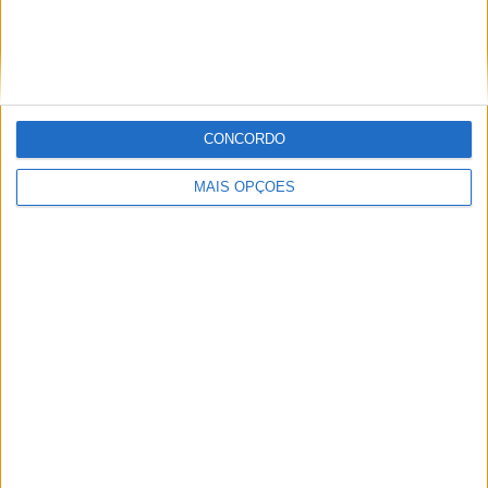
29 DEZEMBRO, 2025
CONCORDO
Sobre
MAIS OPÇÕES
Especialistas em Motos, MotoGP, MXGP, Enduro, SuperBikes,
Motocross, Trial
Informação importante
Ficha técnica
Estatuto editorial
Política de privacidade