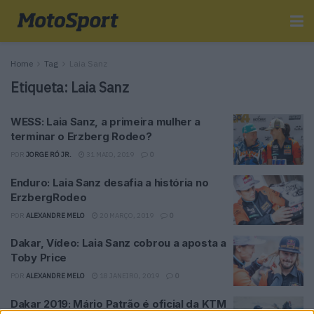
Home
Tag
Laia Sanz
Etiqueta:
Laia Sanz
WESS: Laia Sanz, a primeira mulher a
terminar o Erzberg Rodeo?
POR
JORGE RÓ JR.
31 MAIO, 2019
0
Enduro: Laia Sanz desafia a história no
ErzbergRodeo
POR
ALEXANDRE MELO
20 MARÇO, 2019
0
Dakar, Vídeo: Laia Sanz cobrou a aposta a
Toby Price
POR
ALEXANDRE MELO
18 JANEIRO, 2019
0
Dakar 2019: Mário Patrão é oficial da KTM