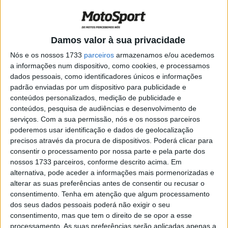
POR
ALEXANDRE MELO
4 DEZEMBRO, 2018
0
TT: KTM oficializa renovação de Laia
Damos valor à sua privacidade
Sanz
Nós e os nossos 1733
parceiros
armazenamos e/ou acedemos
POR
ALEXANDRE MELO
27 FEVEREIRO, 2018
0
a informações num dispositivo, como cookies, e processamos
dados pessoais, como identificadores únicos e informações
EnduroGP: Laia Sanz ausente em 2018
padrão enviadas por um dispositivo para publicidade e
POR
ALEXANDRE MELO
1 FEVEREIRO, 2018
0
conteúdos personalizados, medição de publicidade e
conteúdos, pesquisa de audiências e desenvolvimento de
serviços.
Com a sua permissão, nós e os nossos parceiros
TT: Laia Sanz mais dois anos com a KTM
poderemos usar identificação e dados de geolocalização
POR
ALEXANDRE MELO
1 FEVEREIRO, 2018
0
precisos através da procura de dispositivos. Poderá clicar para
consentir o processamento por nossa parte e pela parte dos
nossos 1733 parceiros, conforme descrito acima. Em
Dakar 2018, Vídeo: A queda feia de Laia
alternativa, pode aceder a informações mais pormenorizadas e
Sanz na 10ª etapa
alterar as suas preferências antes de consentir ou recusar o
POR
ALEXANDRE MELO
18 JANEIRO, 2018
0
consentimento.
Tenha em atenção que algum processamento
dos seus dados pessoais poderá não exigir o seu
Dakar 2018: Kevin Benavides aproxima-
consentimento, mas que tem o direito de se opor a esse
se de Matthias Walkner
processamento. As suas preferências serão aplicadas apenas a