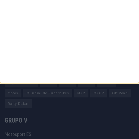
Informação importante
Ficha técnica
Estatuto editorial
Política de privacidade
Termos e condições
Informação Legal
Como anunciar
Tags
Miguel Oliveira
Motas
Moto2
Moto3
MotoGP
Motos
Mundial de Superbikes
MX2
MXGP
Off Road
Rally Dakar
GRUPO V
Motosport ES