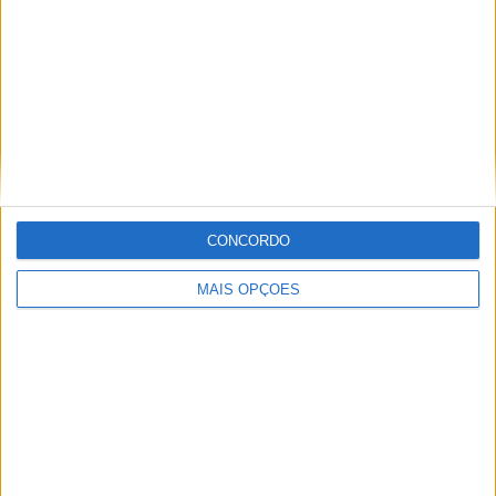
Informação importante
Ficha técnica
Estatuto editorial
Política de privacidade
Termos e condições
Informação Legal
CONCORDO
Como anunciar
MAIS OPÇÕES
Tags
Miguel Oliveira
Motas
Moto2
Moto3
MotoGP
Motos
Mundial de Superbikes
MX2
MXGP
Off Road
Rally Dakar