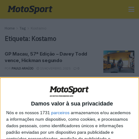
Home
Tag
Kostamo
Etiqueta:
Kostamo
GP Macau, 57ª Edição – Davey Todd
vence, Hickman segundo
POR
PAULO ARAÚJO
15 NOVEMBRO, 2025
0
Tendências
Comentários
Novidades
Damos valor à sua privacidade
MotoGP- Reviravolta com Oliveira na Honda
Nós e os nossos 1731
parceiros
armazenamos e/ou acedemos
8 SETEMBRO, 2025
a informações num dispositivo, como cookies, e processamos
dados pessoais, como identificadores únicos e informações
MotoGP: Reviravolta? Miguel Oliveira pode
padrão enviadas por um dispositivo para publicidade e
ter vaga em 2026
conteúdos personalizados, medição de publicidade e