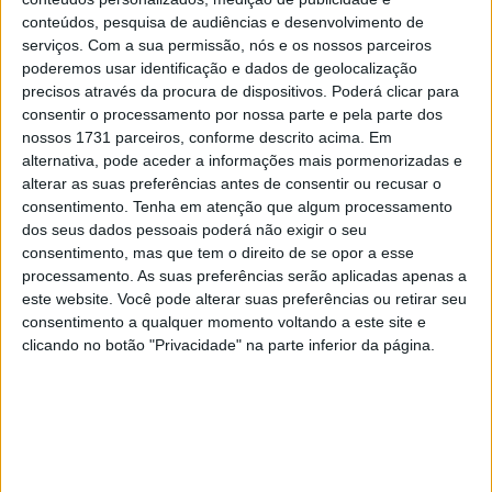
28 AGOSTO, 2025
conteúdos, pesquisa de audiências e desenvolvimento de
serviços.
Com a sua permissão, nós e os nossos parceiros
MotoGP: Paolo Campinoti (Pramac) faz
poderemos usar identificação e dados de geolocalização
revelações ‘desconfortáveis’ sobre Marc
precisos através da procura de dispositivos. Poderá clicar para
Márquez
consentir o processamento por nossa parte e pela parte dos
16 OUTUBRO, 2025
nossos 1731 parceiros, conforme descrito acima. Em
alternativa, pode aceder a informações mais pormenorizadas e
MotoGP: Toprak Razgatlioglu ‘muito
alterar as suas preferências antes de consentir ou recusar o
superior’ a Miguel Oliveira
consentimento.
Tenha em atenção que algum processamento
29 DEZEMBRO, 2025
dos seus dados pessoais poderá não exigir o seu
consentimento, mas que tem o direito de se opor a esse
processamento. As suas preferências serão aplicadas apenas a
este website. Você pode alterar suas preferências ou retirar seu
consentimento a qualquer momento voltando a este site e
clicando no botão "Privacidade" na parte inferior da página.
Sobre
Especialistas em Motos, MotoGP, MXGP, Enduro, SuperBikes,
Motocross, Trial