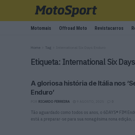
Motomais
Offroad Moto
Revistacarros
R
Home
Tag
International Six Days Enduro
Etiqueta:
International Six Day
A gloriosa história de Itália nos ‘S
Enduro’
POR
RICARDO FERREIRA
9 AGOSTO, 2025
0
Tão aguardado como todos os anos, o 6DAYS® FIM Endu
está a preparar-se para sua nonagésima nona edição, ..