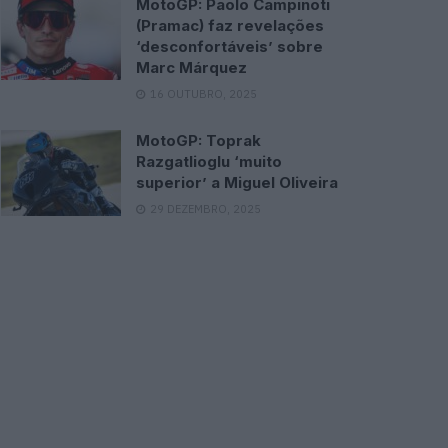
MotoGP: Paolo Campinoti
(Pramac) faz revelações
‘desconfortáveis’ sobre
Marc Márquez
16 OUTUBRO, 2025
MotoGP: Toprak
Razgatlioglu ‘muito
superior’ a Miguel Oliveira
29 DEZEMBRO, 2025