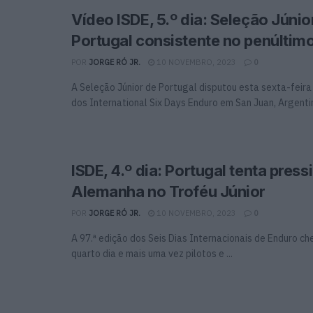
Vídeo ISDE, 5.º dia: Seleção Júnio
Portugal consistente no penúltimo
POR
JORGE RÓ JR.
10 NOVEMBRO, 2023
0
A Seleção Júnior de Portugal disputou esta sexta-feira 
dos International Six Days Enduro em San Juan, Argenti
ISDE, 4.º dia: Portugal tenta press
Alemanha no Troféu Júnior
POR
JORGE RÓ JR.
10 NOVEMBRO, 2023
0
A 97.ª edição dos Seis Dias Internacionais de Enduro c
quarto dia e mais uma vez pilotos e ...