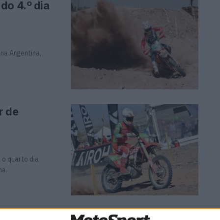
do 4.º dia
 na Argentina,
r de
 o quarto dia
na.
do 3.º dia