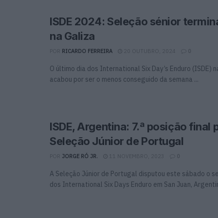
ISDE 2024: Seleção sénior termi
na Galiza
POR
RICARDO FERREIRA
20 OUTUBRO, 2024
0
O último dia dos International Six Day’s Enduro (ISDE) n
acabou por ser o menos conseguido da semana ...
ISDE, Argentina: 7.ª posição final 
Seleção Júnior de Portugal
POR
JORGE RÓ JR.
11 NOVEMBRO, 2023
0
A Seleção Júnior de Portugal disputou este sábado o se
dos International Six Days Enduro em San Juan, Argenti