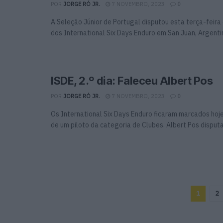
POR
JORGE RÓ JR.
7 NOVEMBRO, 2023
0
A Seleção Júnior de Portugal disputou esta terça-feira
dos International Six Days Enduro em San Juan, Argenti
ISDE, 2.º dia: Faleceu Albert Pos
POR
JORGE RÓ JR.
7 NOVEMBRO, 2023
0
Os International Six Days Enduro ficaram marcados hoj
de um piloto da categoria de Clubes. Albert Pos disputav
1
2