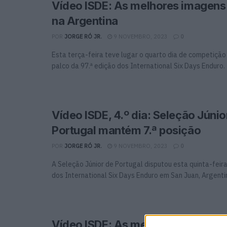
Vídeo ISDE: As melhores imagens 
na Argentina
POR
JORGE RÓ JR.
9 NOVEMBRO, 2023
0
Esta terça-feira teve lugar o quarto dia de competição
palco da 97.ª edição dos International Six Days Enduro.
Vídeo ISDE, 4.º dia: Seleção Júnio
Portugal mantém 7.ª posição
POR
JORGE RÓ JR.
9 NOVEMBRO, 2023
0
A Seleção Júnior de Portugal disputou esta quinta-feira
dos International Six Days Enduro em San Juan, Argenti
Vídeo ISDE: As melhores imagens 