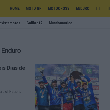
HOME
MOTO GP
MOTOCROSS
ENDURO
TT
T
evistamotos
Calibre12
Mundonautico
s Enduro
eis Dias de
ro of Nations
.