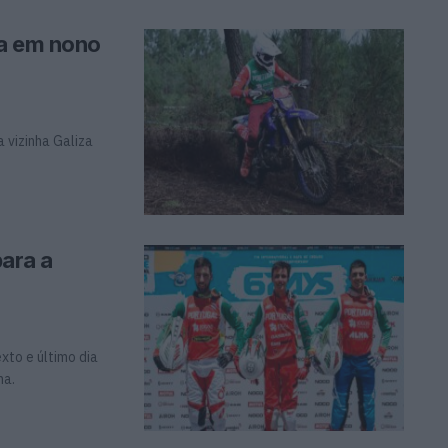
na em nono
a vizinha Galiza
para a
xto e último dia
na.