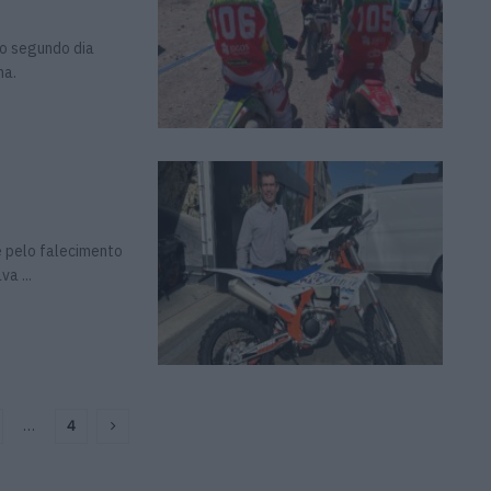
 o segundo dia
na.
e pelo falecimento
a ...
…
4