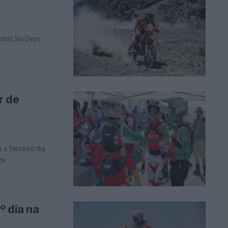
onal Six Days
r de
 o terceiro dia
na.
º dia na