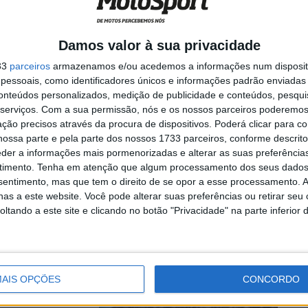
Damos valor à sua privacidade
ão na Argentina,
33
parceiros
armazenamos e/ou acedemos a informações num dispositi
essoais, como identificadores únicos e informações padrão enviadas 
conteúdos personalizados, medição de publicidade e conteúdos, pesqui
serviços.
Com a sua permissão, nós e os nossos parceiros poderemos 
ção precisos através da procura de dispositivos. Poderá clicar para co
ossa parte e pela parte dos nossos 1733 parceiros, conforme descrit
assificação
eder a informações mais pormenorizadas e alterar as suas preferência
timento.
Tenha em atenção que algum processamento dos seus dados
nsentimento, mas que tem o direito de se opor a esse processamento. A
as a este website. Você pode alterar suas preferências ou retirar seu
tando a este site e clicando no botão "Privacidade" na parte inferior 
os para região de
AIS OPÇÕES
CONCORDO
º dia na