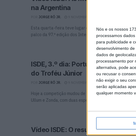
na Argentina
POR
JORGE RÓ JR.
9 NOVEMBRO, 2023
0
Esta quarta-feira teve lugar o terceiro dia de competiç
Nós e os nossos 17
palco da 97.ª edição dos International Six Days Enduro.
processamos dados p
para publicidade e 
desenvolvimento de 
dados de geolocaliza
processamento por n
ISDE, 3.º dia: Portugal sobe na cl
alternativa, pode ac
do Troféu Júnior
ou recusar o consen
não exigir o seu co
POR
JORGE RÓ JR.
9 NOVEMBRO, 2023
0
serão aplicadas apen
qualquer momento vol
Hoje a competição mudou de “cenário” levando os pilot
Ullum e Zonda, com duas especiais nas imediações ...
M
Vídeo ISDE: O resumo oficial do 3.