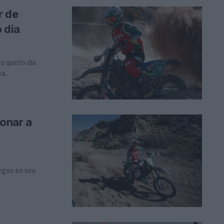
r de
 dia
o quinto dia
na.
ionar a
hegou ao seu