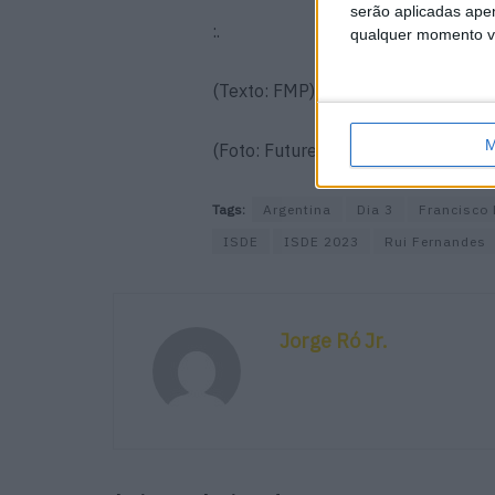
serão aplicadas apen
:.
qualquer momento vol
(Texto: FMP)
M
(Foto: Future7Media)
Tags:
Argentina
Dia 3
Francisco 
ISDE
ISDE 2023
Rui Fernandes
Jorge Ró Jr.