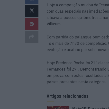
Hoje a competição mudou de “cenár
com duas especiais nas imediações
situava a poucos quilómetros a no
Villicum.
Com partida do palanque bem cedo
´s e mais de 7h30 de competição. 
evolução e acabou por subir novame
Hoje Frederico Rocha foi 21º classif
Fernandes foi 27º. Demonstrando 
em prova, com estes resultados a 
países presentes nesta categoria.
Artigos relacionados
MotoGP: Pirro sobre