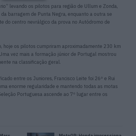
io” levando os pilotos para região de Ullum e Zonda,
 da barragem de Punta Negra, enquanto a outra se
rte do centro nevrálgico da prova no Autódromo de
, hoje os pilotos cumpriram aproximadamente 230 km
Uma vez mais a formação júnior de Portugal mostrou
nte na classificação geral.
icado entre os Juniores, Francisco Leite foi 26º e Rui
uma enorme regularidade e mantendo todas as motas
Seleção Portuguesa ascende ao 7º lugar entre os
 Marc
MotoGP: Honda impressiona