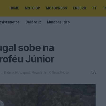
HOME
MOTO GP
MOTOCROSS
ENDURO
TT
T
evistamotos
Calibre12
Mundonautico
tugal sobe na
roféu Júnior
A
ro
,
Enduro
,
Motosport
,
Newsletter
,
Offroad Moto
A