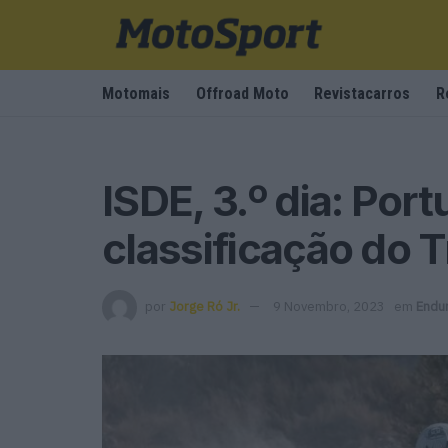
Motomais
Offroad Moto
Revistacarros
R
ISDE, 3.º dia: Por
classificação do T
por
Jorge Ró Jr.
9 Novembro, 2023
em
Endu