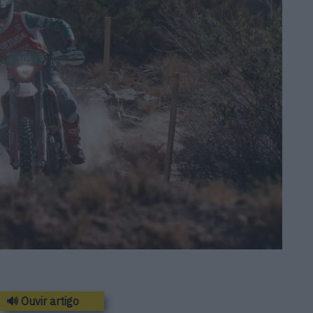
🔊 Ouvir artigo