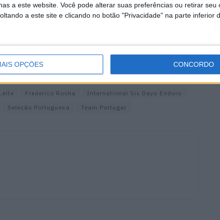
as a este website. Você pode alterar suas preferências ou retirar seu
tando a este site e clicando no botão "Privacidade" na parte inferior 
AIS OPÇÕES
CONCORDO
Leite
Frederico Rocha
International Six Days Enduro
Seleção Portuguesa
Team Portugal