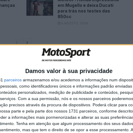
lhanças
em Mugello e deixa Ducati
para trás nos testes das
850cc
6 AGOSTO, 2026
e hoje foi bom. Conseguimos manter o ritmo, tive
 muito a minha prestação. Esta fase é a que gosto
Damos valor à sua privacidade
eis e ainda por cima sendo o primeiro dia lá, não
31
parceiros
armazenamos e/ou acedemos a informações num dispositi
nua unida e cumpriu o objetivo de hoje”
.
essoais, como identificadores únicos e informações padrão enviadas 
conteúdos personalizados, medição de publicidade e conteúdos, pesqui
serviços.
Com a sua permissão, nós e os nossos parceiros poderemos 
luso – Fernando Sousa Jr., fechou o dia na 60ª posição.
ção precisos através da procura de dispositivos. Poderá clicar para co
ossa parte e pela parte dos nossos 1731 parceiros, conforme descrit
mesmas especiais de hoje para cumprirem o quarto de
eder a informações mais pormenorizadas e alterar as suas preferência
timento.
Tenha em atenção que algum processamento dos seus dados
2023 na Argentina.
nsentimento, mas que tem o direito de se opor a esse processamento. A