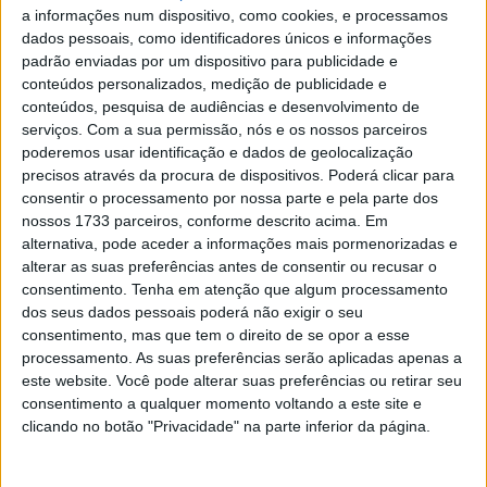
Miguel Oliveira
a informações num dispositivo, como cookies, e processamos
POR
PAULO ARAÚJO
3 FEVEREIRO, 2020
0
dados pessoais, como identificadores únicos e informações
padrão enviadas por um dispositivo para publicidade e
MotoGP: Miguel Oliveira no primeiro
conteúdos personalizados, medição de publicidade e
documentário “Off the Racing Line”
conteúdos, pesquisa de audiências e desenvolvimento de
serviços.
Com a sua permissão, nós e os nossos parceiros
POR
REDAÇÃO
4 DEZEMBRO, 2019
0
poderemos usar identificação e dados de geolocalização
MotoGP, 2020: Hyundai renova com
precisos através da procura de dispositivos. Poderá clicar para
Miguel Oliveira
consentir o processamento por nossa parte e pela parte dos
nossos 1733 parceiros, conforme descrito acima. Em
POR
REDAÇÃO
20 NOVEMBRO, 2019
0
alternativa, pode aceder a informações mais pormenorizadas e
SBK: Hyundai fornece Safety-Car a partir
alterar as suas preferências antes de consentir ou recusar o
de 2019
consentimento.
Tenha em atenção que algum processamento
dos seus dados pessoais poderá não exigir o seu
POR
ALEXANDRE MELO
12 SETEMBRO, 2018
0
consentimento, mas que tem o direito de se opor a esse
processamento. As suas preferências serão aplicadas apenas a
este website. Você pode alterar suas preferências ou retirar seu
Tendências
Comentários
Novidades
consentimento a qualquer momento voltando a este site e
clicando no botão "Privacidade" na parte inferior da página.
MotoGP- Reviravolta com Oliveira na Honda
8 SETEMBRO, 2025