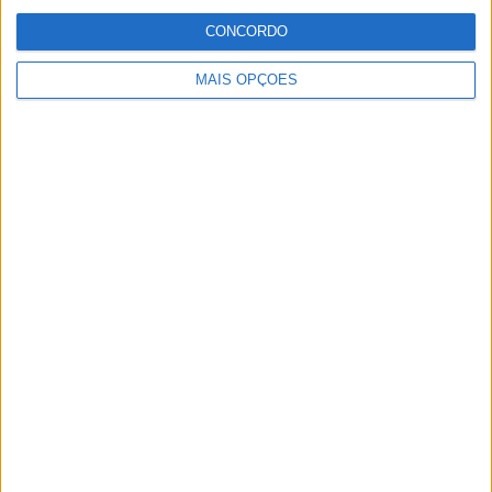
Especialistas em Motos, MotoGP, MXGP, Enduro, SuperBikes,
CONCORDO
Motocross, Trial
MAIS OPÇÕES
Informação importante
Ficha técnica
Estatuto editorial
Política de privacidade
Termos e condições
Informação Legal
Como anunciar
Tags
Miguel Oliveira
Motas
Moto2
Moto3
MotoGP
Motos
Mundial de Superbikes
MX2
MXGP
Off Road