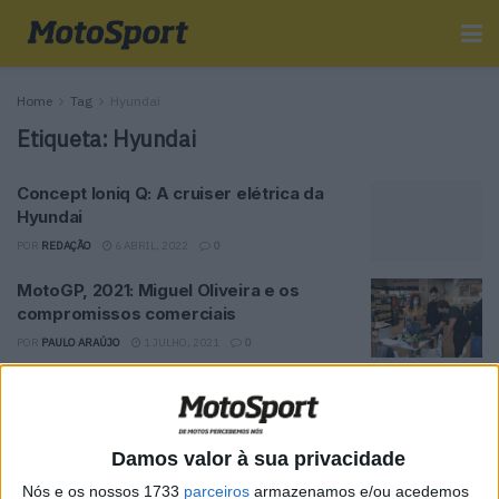
Home
Tag
Hyundai
Etiqueta:
Hyundai
Concept Ioniq Q: A cruiser elétrica da
Hyundai
POR
REDAÇÃO
6 ABRIL, 2022
0
MotoGP, 2021: Miguel Oliveira e os
compromissos comerciais
POR
PAULO ARAÚJO
1 JULHO, 2021
0
MotoGP 2020: Miguel no Nacional de
Ralis
POR
REDAÇÃO
3 MARÇO, 2020
0
Damos valor à sua privacidade
MotoGP 2020: Hyundai reforça apoio a
Nós e os nossos 1733
parceiros
armazenamos e/ou acedemos