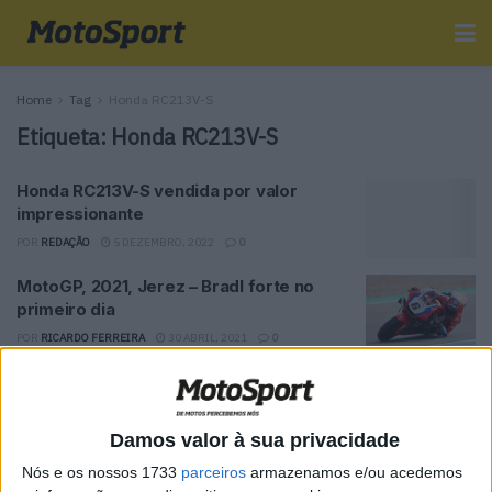
Home
Tag
Honda RC213V-S
Etiqueta:
Honda RC213V-S
Honda RC213V-S vendida por valor
impressionante
POR
REDAÇÃO
5 DEZEMBRO, 2022
0
MotoGP, 2021, Jerez – Bradl forte no
primeiro dia
POR
RICARDO FERREIRA
30 ABRIL, 2021
0
MotoGP, 2021, Portimão – Marc Marquez:
“É uma grande sensação regressar e
fazer o que mais adoro”
Damos valor à sua privacidade
POR
RICARDO FERREIRA
13 ABRIL, 2021
0
Nós e os nossos 1733
parceiros
armazenamos e/ou acedemos