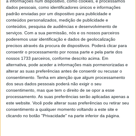
MotoGP, 2021, Dixit – Pol Espargaró: “Estivemos a
a informações num dispositivo, como cookies, e processamos
trabalhar para amanhã”
dados pessoais, como identificadores únicos e informações
padrão enviadas por um dispositivo para publicidade e
POR
RICARDO FERREIRA
27 MARÇO, 2021
0
conteúdos personalizados, medição de publicidade e
Ensaio Honda CBR 1000RR 2017/18 –
conteúdos, pesquisa de audiências e desenvolvimento de
Expressão máxima de “Total Control”
serviços.
Com a sua permissão, nós e os nossos parceiros
poderemos usar identificação e dados de geolocalização
POR
PEDRO ROCHA
4 DEZEMBRO, 2017
0
precisos através da procura de dispositivos. Poderá clicar para
consentir o processamento por nossa parte e pela parte dos
VÍDEO: Como se monta uma Honda de 188
nossos 1733 parceiros, conforme descrito acima. Em
mil euros
alternativa, pode aceder a informações mais pormenorizadas e
POR
RICARDO S. ARAÚJO
31 JANEIRO, 2016
0
alterar as suas preferências antes de consentir ou recusar o
consentimento.
Tenha em atenção que algum processamento
dos seus dados pessoais poderá não exigir o seu
Tendências
Comentários
Novidades
consentimento, mas que tem o direito de se opor a esse
processamento. As suas preferências serão aplicadas apenas a
MotoGP- Reviravolta com Oliveira na Honda
este website. Você pode alterar suas preferências ou retirar seu
consentimento a qualquer momento voltando a este site e
8 SETEMBRO, 2025
clicando no botão "Privacidade" na parte inferior da página.
MotoGP: Reviravolta? Miguel Oliveira pode
ter vaga em 2026