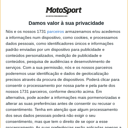
SX: Paulo Alberto brilha em Espanha
POR
REDACÇÃO
20 NOVEMBRO, 2017
0
Damos valor à sua privacidade
Enduro: Luís Oliveira é campeão da Copa
EFX Brasil
Nós e os nossos 1731
parceiros
armazenamos e/ou acedemos
a informações num dispositivo, como cookies, e processamos
POR
REDACÇÃO
23 OUTUBRO, 2017
0
dados pessoais, como identificadores únicos e informações
padrão enviadas por um dispositivo para publicidade e
Enduro: Luís Oliveira Soma e segue no
conteúdos personalizados, medição de publicidade e
Brasil
conteúdos, pesquisa de audiências e desenvolvimento de
POR
REDACÇÃO
22 OUTUBRO, 2017
0
serviços.
Com a sua permissão, nós e os nossos parceiros
poderemos usar identificação e dados de geolocalização
Enduro: Luís Oliveira é Campeão
precisos através da procura de dispositivos. Poderá clicar para
brasileiro
consentir o processamento por nossa parte e pela parte dos
POR
REDACÇÃO
15 OUTUBRO, 2017
0
nossos 1731 parceiros, conforme descrito acima. Em
alternativa, pode aceder a informações mais pormenorizadas e
SX: Queda compromete prova de Paulo
alterar as suas preferências antes de consentir ou recusar o
Alberto no ArenaCross Brasil
consentimento.
Tenha em atenção que algum processamento
POR
REDACÇÃO
13 OUTUBRO, 2017
0
dos seus dados pessoais poderá não exigir o seu
consentimento, mas que tem o direito de se opor a esse
SX: Etapa do ArenaCross Brasil adiada
processamento. As suas preferências serão aplicadas apenas a