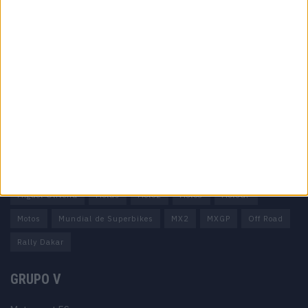
Informação importante
Ficha técnica
Estatuto editorial
Política de privacidade
Termos e condições
Informação Legal
Como anunciar
Tags
Miguel Oliveira
Motas
Moto2
Moto3
MotoGP
Motos
Mundial de Superbikes
MX2
MXGP
Off Road
Rally Dakar
GRUPO V