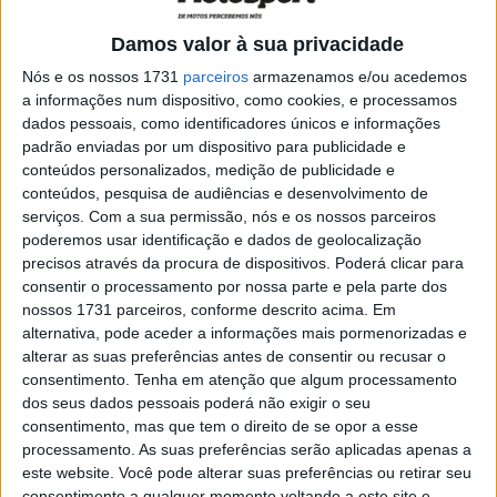
perfeitamente a estética escura e
poderosa do mundo virtual
Damos valor à sua privacidade
POR
MIGUEL FRAGOSO
12 SETEMBRO, 2024
0
Nós e os nossos 1731
parceiros
armazenamos e/ou acedemos
HJC: novo capacete Toothless RPHA 12
a informações num dispositivo, como cookies, e processamos
inspirado na saga “How to Train Your
dados pessoais, como identificadores únicos e informações
Dragon”
padrão enviadas por um dispositivo para publicidade e
conteúdos personalizados, medição de publicidade e
POR
MIGUEL FRAGOSO
30 AGOSTO, 2024
0
conteúdos, pesquisa de audiências e desenvolvimento de
HJC – novo capacete V10 FQ20 Retro –
serviços.
Com a sua permissão, nós e os nossos parceiros
design clássico com a mais recente
poderemos usar identificação e dados de geolocalização
tecnologia
precisos através da procura de dispositivos. Poderá clicar para
consentir o processamento por nossa parte e pela parte dos
POR
MIGUEL FRAGOSO
1 JULHO, 2024
0
nossos 1731 parceiros, conforme descrito acima. Em
HJC apresentou Showroom da nova
alternativa, pode aceder a informações mais pormenorizadas e
coleção 2023/24 em Lisboa
alterar as suas preferências antes de consentir ou recusar o
consentimento.
Tenha em atenção que algum processamento
POR
REDAÇÃO
12 OUTUBRO, 2023
0
dos seus dados pessoais poderá não exigir o seu
HJC C80: Um prático modular para motos
consentimento, mas que tem o direito de se opor a esse
ADV
processamento. As suas preferências serão aplicadas apenas a
este website. Você pode alterar suas preferências ou retirar seu
POR
REDAÇÃO
30 AGOSTO, 2021
0
consentimento a qualquer momento voltando a este site e