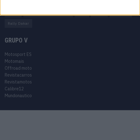
Miguel Oliveira
Motas
Moto2
Moto3
MotoGP
Motos
Mundial de Superbikes
MX2
MXGP
Off Road
Rally Dakar
GRUPO V
Motosport ES
Motomais
Offroad moto
Revistacarros
Revistamotos
Calibre12
Mundonautico
© 2024 Motosport copyright