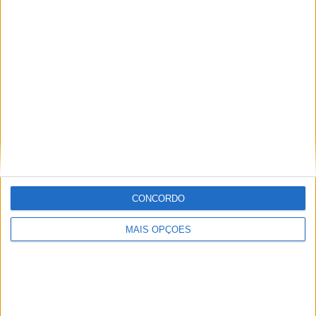
MotoGP- Reviravolta com Oliveira na Honda
8 SETEMBRO, 2025
MotoGP: Reviravolta? Miguel Oliveira pode
ter vaga em 2026
28 AGOSTO, 2025
MotoGP: Paolo Campinoti (Pramac) faz
revelações ‘desconfortáveis’ sobre Marc
Márquez
16 OUTUBRO, 2025
CONCORDO
MotoGP: Toprak Razgatlioglu ‘muito
superior’ a Miguel Oliveira
MAIS OPÇÕES
29 DEZEMBRO, 2025