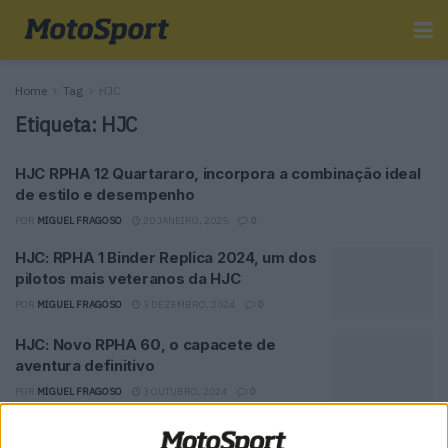
Home
Tag
HJC
Etiqueta:
HJC
HJC RPHA 12 Quartararo, incorpora a combinação ideal
de estilo e desempenho
POR
MIGUEL FRAGOSO
20 JANEIRO, 2025
0
HJC: RPHA 1 Binder Replica 2024, um dos
pilotos mais veteranos da HJC
POR
MIGUEL FRAGOSO
3 DEZEMBRO, 2024
0
HJC: Novo RPHA 60, o capacete de
aventura definitivo
POR
MIGUEL FRAGOSO
3 OUTUBRO, 2024
0
HJC: RPHA 12 “Diablo” integra