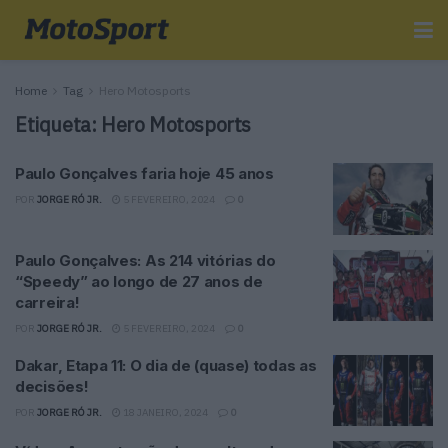
Home
Tag
Hero Motosports
Etiqueta:
Hero Motosports
Paulo Gonçalves faria hoje 45 anos
POR
JORGE RÓ JR.
5 FEVEREIRO, 2024
0
Paulo Gonçalves: As 214 vitórias do
“Speedy” ao longo de 27 anos de
carreira!
POR
JORGE RÓ JR.
5 FEVEREIRO, 2024
0
Dakar, Etapa 11: O dia de (quase) todas as
decisões!
POR
JORGE RÓ JR.
18 JANEIRO, 2024
0