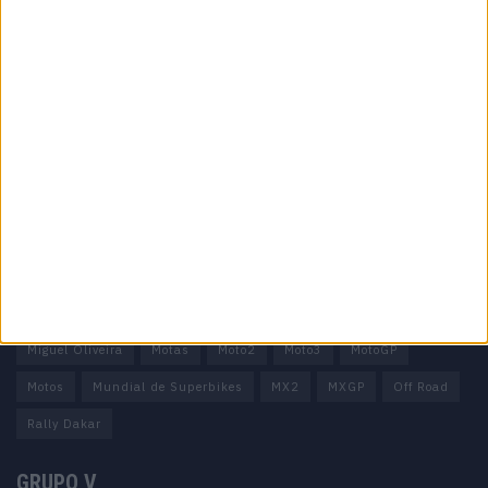
Informação importante
Ficha técnica
Estatuto editorial
Política de privacidade
Termos e condições
Informação Legal
Como anunciar
Tags
Miguel Oliveira
Motas
Moto2
Moto3
MotoGP
Motos
Mundial de Superbikes
MX2
MXGP
Off Road
Rally Dakar
GRUPO V