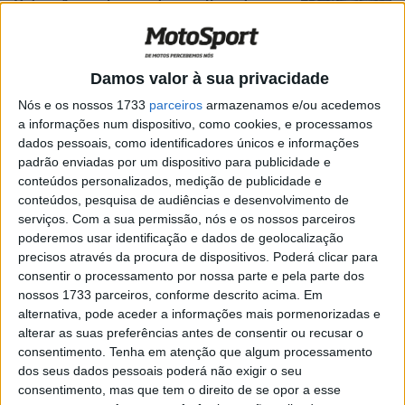
Vídeo: A construção da escultura de
Paulo Gonçalves
POR
JORGE RÓ JR.
12 JANEIRO, 2024
0
Damos valor à sua privacidade
Paulo, jamais deixarei que se esqueçam
deste dia…
Nós e os nossos 1733
parceiros
armazenamos e/ou acedemos
a informações num dispositivo, como cookies, e processamos
POR
JORGE RÓ JR.
12 JANEIRO, 2024
0
dados pessoais, como identificadores únicos e informações
Paulo, fazes falta a toda uma geração
padrão enviadas por um dispositivo para publicidade e
conteúdos personalizados, medição de publicidade e
POR
JORGE RÓ JR.
12 JANEIRO, 2024
0
conteúdos, pesquisa de audiências e desenvolvimento de
serviços.
Com a sua permissão, nós e os nossos parceiros
A carta que eu queria ter escrito a Paulo
poderemos usar identificação e dados de geolocalização
Gonçalves
precisos através da procura de dispositivos. Poderá clicar para
consentir o processamento por nossa parte e pela parte dos
POR
JORGE RÓ JR.
12 JANEIRO, 2024
0
nossos 1733 parceiros, conforme descrito acima. Em
alternativa, pode aceder a informações mais pormenorizadas e
Paulo Gonçalves: O menino de Gemeses
alterar as suas preferências antes de consentir ou recusar o
que chegou ao topo do mundo
consentimento.
Tenha em atenção que algum processamento
POR
JORGE RÓ JR.
12 JANEIRO, 2024
0
dos seus dados pessoais poderá não exigir o seu
consentimento, mas que tem o direito de se opor a esse
Dakar, Etapa 5, Joan Barreda (26º.):