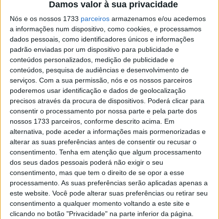
Fernández e Jago Geerts lesionados
Damos valor à sua privacidade
POR
JORGE RÓ JR.
10 MARÇO, 2024
0
Nós e os nossos 1733
parceiros
armazenamos e/ou acedemos
a informações num dispositivo, como cookies, e processamos
Vídeo MXGP: O resumo das corridas de
dados pessoais, como identificadores únicos e informações
qualificação do GP da Argentina
padrão enviadas por um dispositivo para publicidade e
POR
JORGE RÓ JR.
9 MARÇO, 2024
0
conteúdos personalizados, medição de publicidade e
conteúdos, pesquisa de audiências e desenvolvimento de
MXGP, Argentina, Qualificações: Lucas
serviços.
Com a sua permissão, nós e os nossos parceiros
Coenen e Tim Gajser impõem-se no
poderemos usar identificação e dados de geolocalização
sábado
precisos através da procura de dispositivos. Poderá clicar para
consentir o processamento por nossa parte e pela parte dos
POR
JORGE RÓ JR.
9 MARÇO, 2024
0
nossos 1733 parceiros, conforme descrito acima. Em
Rubén Fernández, MXGP, Argentina: “Não
alternativa, pode aceder a informações mais pormenorizadas e
acreditei quando me disseram que tinha
alterar as suas preferências antes de consentir ou recusar o
ganho o Grande Prémio!”
consentimento.
Tenha em atenção que algum processamento
dos seus dados pessoais poderá não exigir o seu
POR
JORGE RÓ JR.
13 MARÇO, 2023
0
consentimento, mas que tem o direito de se opor a esse
MXGP, Argentina: A estreia de Rubén
processamento. As suas preferências serão aplicadas apenas a
Férnandez!
este website. Você pode alterar suas preferências ou retirar seu
consentimento a qualquer momento voltando a este site e
POR
JORGE RÓ JR.
12 MARÇO, 2023
0
clicando no botão "Privacidade" na parte inferior da página.