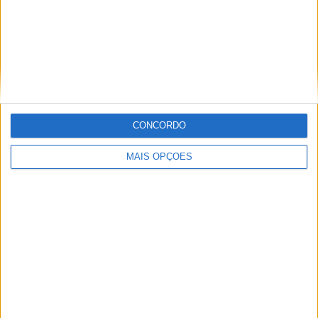
Márquez
16 OUTUBRO, 2025
MotoGP: Toprak Razgatlioglu ‘muito
superior’ a Miguel Oliveira
29 DEZEMBRO, 2025
CONCORDO
MAIS OPÇÕES
Sobre
Especialistas em Motos, MotoGP, MXGP, Enduro, SuperBikes,
Motocross, Trial
Informação importante