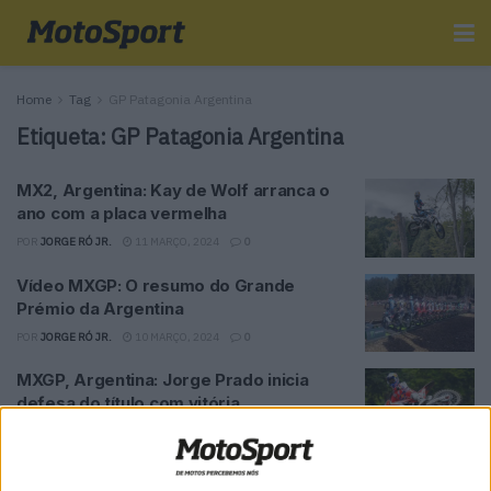
Home
Tag
GP Patagonia Argentina
Etiqueta:
GP Patagonia Argentina
MX2, Argentina: Kay de Wolf arranca o
ano com a placa vermelha
POR
JORGE RÓ JR.
11 MARÇO, 2024
0
Vídeo MXGP: O resumo do Grande
Prémio da Argentina
POR
JORGE RÓ JR.
10 MARÇO, 2024
0
MXGP, Argentina: Jorge Prado inicia
defesa do título com vitória
POR
JORGE RÓ JR.
10 MARÇO, 2024
0
Vídeo MXGP, Argentina: Rubén