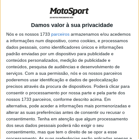
minha pista favorita, sinto-me em casa”
POR
RICARDO FERREIRA
1 MAIO, 2025
0
EnduroGP: Zach Pichon conquista a
Damos valor à sua privacidade
primeira vitória no 2º Dia em Portugal
Nós e os nossos 1733
parceiros
armazenamos e/ou acedemos
POR
RICARDO FERREIRA
7 ABRIL, 2025
0
a informações num dispositivo, como cookies, e processamos
dados pessoais, como identificadores únicos e informações
EnduroGP: Josep Garcia lidera 1º dia do
padrão enviadas por um dispositivo para publicidade e
GP de Portugal
conteúdos personalizados, medição de publicidade e
POR
RICARDO FERREIRA
6 ABRIL, 2025
0
conteúdos, pesquisa de audiências e desenvolvimento de
serviços.
Com a sua permissão, nós e os nossos parceiros
MXGP: Mundial de Motocross passa por
poderemos usar identificação e dados de geolocalização
Portugal a 3 e 4 de maio
precisos através da procura de dispositivos. Poderá clicar para
POR
RICARDO FERREIRA
20 MARÇO, 2025
0
consentir o processamento por nossa parte e pela parte dos
nossos 1733 parceiros, conforme descrito acima. Em
MotoGP: Bilhetes para o GP de Portugal
alternativa, pode aceder a informações mais pormenorizadas e
em 2025 já estão à venda!
alterar as suas preferências antes de consentir ou recusar o
POR
MIGUEL FRAGOSO
9 DEZEMBRO, 2024
0
consentimento.
Tenha em atenção que algum processamento
dos seus dados pessoais poderá não exigir o seu
WSBK, Locatelli ‘Estivemos muito perto
consentimento, mas que tem o direito de se opor a esse
do pódio;devolveram-me uma boa moto’
processamento. As suas preferências serão aplicadas apenas a