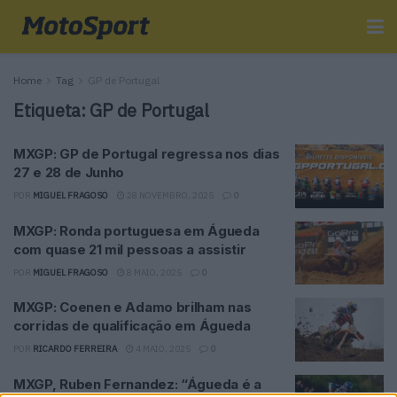
Home
Tag
GP de Portugal
Etiqueta:
GP de Portugal
MXGP: GP de Portugal regressa nos dias
27 e 28 de Junho
POR
MIGUEL FRAGOSO
28 NOVEMBRO, 2025
0
MXGP: Ronda portuguesa em Águeda
com quase 21 mil pessoas a assistir
POR
MIGUEL FRAGOSO
8 MAIO, 2025
0
MXGP: Coenen e Adamo brilham nas
corridas de qualificação em Águeda
POR
RICARDO FERREIRA
4 MAIO, 2025
0
MXGP, Ruben Fernandez: “Águeda é a