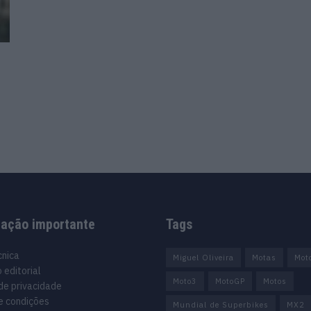
mação importante
Tags
cnica
Miguel Oliveira
Motas
Mot
 editorial
Moto3
MotoGP
Motos
 de privacidade
e condições
Mundial de Superbikes
MX2