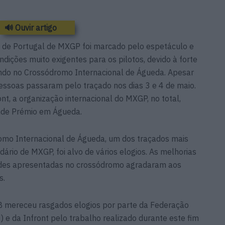
🔊 Ouvir artigo
 de Portugal de MXGP foi marcado pelo espetáculo e
dições muito exigentes para os pilotos, devido à forte
ndo no Crossódromo Internacional de Águeda. Apesar
essoas passaram pelo traçado nos dias 3 e 4 de maio.
t, a organização internacional do MXGP, no total,
nde Prémio em Águeda.
omo Internacional de Águeda, um dos traçados mais
dário de MXGP, foi alvo de vários elogios. As melhorias
idades apresentadas no crossódromo agradaram aos
s.
B mereceu rasgados elogios por parte da Federação
) e da Infront pelo trabalho realizado durante este fim