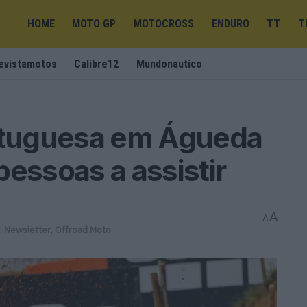
HOME
MOTO GP
MOTOCROSS
ENDURO
TT
T
evistamotos
Calibre12
Mundonautico
tuguesa em Águeda
pessoas a assistir
A
A
,
Newsletter
,
Offroad Moto