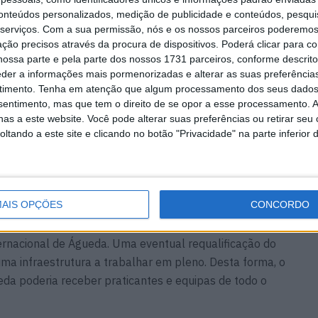
conteúdos personalizados, medição de publicidade e conteúdos, pesqui
serviços.
Com a sua permissão, nós e os nossos parceiros poderemos 
ção precisos através da procura de dispositivos. Poderá clicar para co
ossa parte e pela parte dos nossos 1731 parceiros, conforme descrit
eder a informações mais pormenorizadas e alterar as suas preferência
, a chuva voltou a ser um adversário, dificultou
timento.
Tenha em atenção que algum processamento dos seus dados
no crossódromo de forma geral. Apesar disso, voltámos
nsentimento, mas que tem o direito de se opor a esse processamento. A
e organizativa, que foi amplamente elogiada. O
as a este website. Você pode alterar suas preferências ou retirar seu
ares de fãs e espectadores que assistiram ao MXGP de
tando a este site e clicando no botão "Privacidade" na parte inferior 
ovando mais uma vez a importância de Águeda no
”, assinala Tiago Silva, presidente do ACTIB.
AIS OPÇÕES
CONCORDO
ado do Turismo, Pedro Machado, e da Câmara Municipal
tugal deram o mote para conversações iniciais sobre a
ernacional de Águeda. Uma eventual requalificação do
uma infraestrutura a trabalhar em pleno. Desta forma, o
da poderia receber praticantes e equipas de todo o