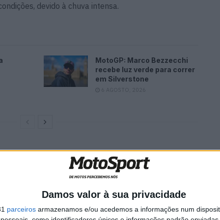
ndições, devido à chuva intensa.
a
MotoGP: Marco Bezzecchi
recebe luz verde para correr
em Silverstone
6 AGOSTO, 2026
Damos valor à sua privacidade
31
parceiros
armazenamos e/ou acedemos a informações num dispositi
essoais, como identificadores únicos e informações padrão enviadas 