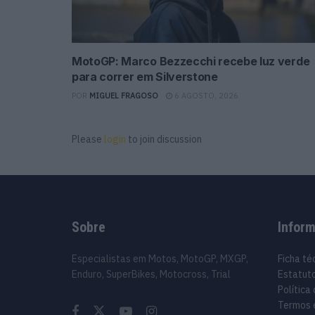
MotoGP: Marco Bezzecchi recebe luz verde
para correr em Silverstone
POR
MIGUEL FRAGOSO
6 AGOSTO, 2026
Please
login
to join discussion
Sobre
Infor
Especialistas em Motos, MotoGP, MXGP,
Ficha té
Enduro, SuperBikes, Motocross, Trial
Estatuto
Política
Termos 