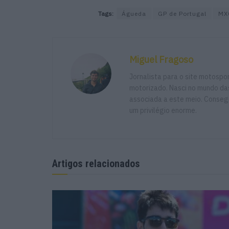
Tags:
Águeda
GP de Portugal
MX
Miguel Fragoso
Jornalista para o site motosp
motorizado. Nasci no mundo das
associada a este meio. Consegu
um privilégio enorme.
Artigos relacionados