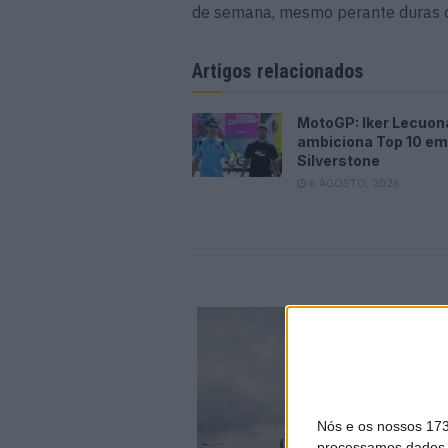
de semana, mesmo perante duras co
Artigos relacionados
MotoGP: Iker Lecuon
ambiciona Top 10 em
Silverstone
6 AGOSTO, 2026
Nós e os nossos 17
processamos dados p