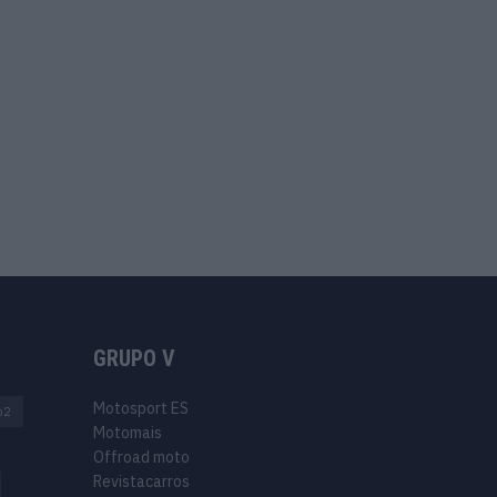
GRUPO V
Motosport ES
o2
Motomais
Offroad moto
Revistacarros