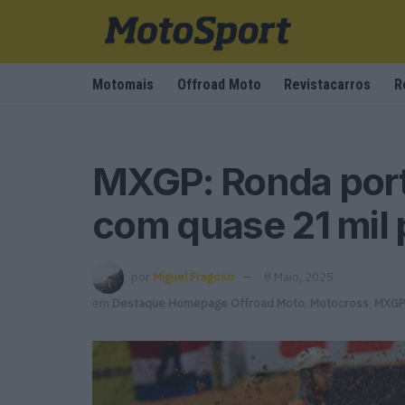
Motomais
Offroad Moto
Revistacarros
R
MXGP: Ronda por
com quase 21 mil 
por
Miguel Fragoso
8 Maio, 2025
em
Destaque Homepage Offroad Moto
,
Motocross
,
MXGP