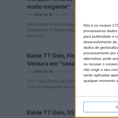
muito exigente”
POR
JORGE RÓ JR.
1 ABRIL, 2024
0
Antecedendo uma participação muito especial na etap
Nós e os nossos 17
Campeonato do Mundo de Rally Raid, a equipa Wingmo
processamos dados p
participou ...
para publicidade e 
desenvolvimento de 
dados de geolocaliza
processamento por n
Raide TT Góis, Final: Grande triun
alternativa, pode ac
Ventura em “casa”
ou recusar o consen
não exigir o seu co
POR
JORGE RÓ JR.
30 MARÇO, 2024
0
serão aplicadas apen
qualquer momento vol
O 31.º Raide Paraíso do Todo-o-Terreno em Góis foi o 
ronda do campeonato nacional de TT. Depois ...
M
Raide TT Góis, SS1: Diogo Ventura