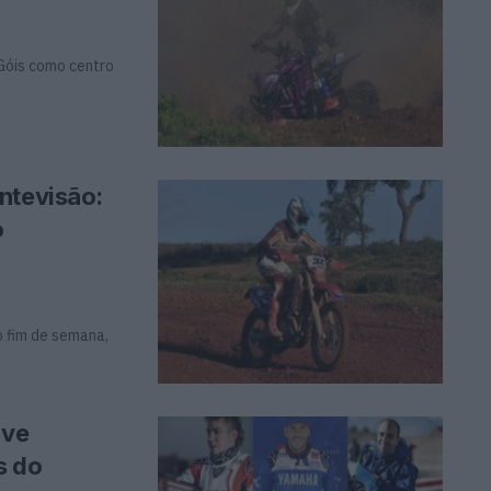
 Góis como centro
ntevisão:
o
o fim de semana,
ove
s do