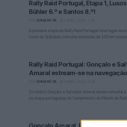
Rally Raid Portugal, Etapa 1, Lusos
Bühler 6.º e Santos 8.º!
POR
JORGE RÓ JR.
3 ABRIL, 2024
0
A primeira etapa do Rally Raid Portugal teve lugar nes
torno de Grândola com uma extensão de 101 km crono
Rally Raid Portugal: Gonçalo e Sa
Amaral estream-se na navegaçã
POR
JORGE RÓ JR.
2 ABRIL, 2024
0
Os irmãos Gonçalo e Salvador Amaral iniciam amanhã a 
na etapa portuguesa do Campeonato do Mundo de Rally 
Gonçalo Amaral, Raide TT Góis: 