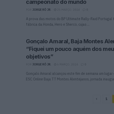
campeonato do mundo
POR
JORGE RÓ JR.
25 MARÇO, 2024
0
A prova das motos do BP Ultimate Rally-Raid Portugal 
fábrica da Honda, Hero e Sherco, cujas ...
Gonçalo Amaral, Baja Montes Ale
“Fiquei um pouco aquém dos me
objetivos”
POR
JORGE RÓ JR.
6 MARÇO, 2024
0
Gonçalo Amaral alcançou este fim de semana um lugar
ESC Online Baja TT Montes Alentejanos, jornada inaugura
1