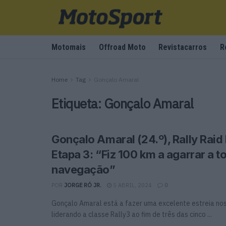
Motomais
Offroad Moto
Revistacarros
R
Home
Tag
Gonçalo Amaral
Etiqueta:
Gonçalo Amaral
Gonçalo Amaral (24.º), Rally Raid 
Etapa 3: “Fiz 100 km a agarrar a t
navegação”
POR
JORGE RÓ JR.
5 ABRIL, 2024
0
Gonçalo Amaral está a fazer uma excelente estreia nos 
liderando a classe Rally3 ao fim de três das cinco ...