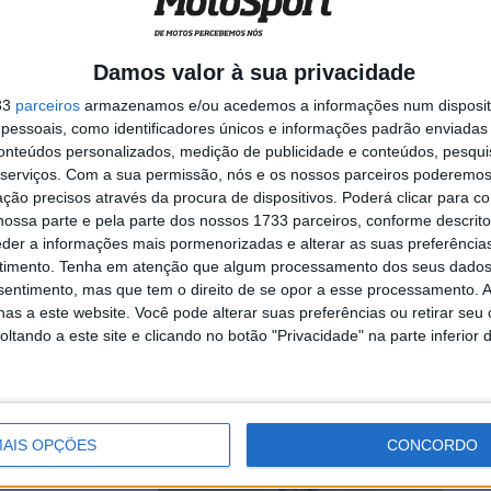
Damos valor à sua privacidade
a portuguesa do
33
parceiros
armazenamos e/ou acedemos a informações num dispositi
tor Honda
essoais, como identificadores únicos e informações padrão enviadas 
conteúdos personalizados, medição de publicidade e conteúdos, pesqui
serviços.
Com a sua permissão, nós e os nossos parceiros poderemos 
ção precisos através da procura de dispositivos. Poderá clicar para co
ossa parte e pela parte dos nossos 1733 parceiros, conforme descrit
fo de Diogo
eder a informações mais pormenorizadas e alterar as suas preferência
timento.
Tenha em atenção que algum processamento dos seus dados
nsentimento, mas que tem o direito de se opor a esse processamento. A
as a este website. Você pode alterar suas preferências ou retirar seu
tando a este site e clicando no botão "Privacidade" na parte inferior 
palco da segunda
AIS OPÇÕES
CONCORDO
 bate