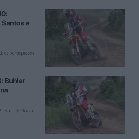
10:
, Santos e
al, os portugueses
8: Buhler
ina
 Isto significava