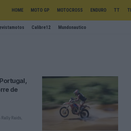
HOME
MOTO GP
MOTOCROSS
ENDURO
TT
T
evistamotos
Calibre12
Mundonautico
Portugal,
orre de
Rally Raids,