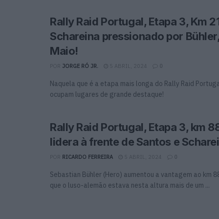
Rally Raid Portugal, Etapa 3, Km 2
Schareina pressionado por Bühler
Maio!
POR
JORGE RÓ JR.
5 ABRIL, 2024
0
Naquela que é a etapa mais longa do Rally Raid Portug
ocupam lugares de grande destaque!
Rally Raid Portugal, Etapa 3, km 8
lidera à frente de Santos e Schare
POR
RICARDO FERREIRA
5 ABRIL, 2024
0
Sebastian Bühler (Hero) aumentou a vantagem ao km 88.
que o luso-alemão estava nesta altura mais de um ...