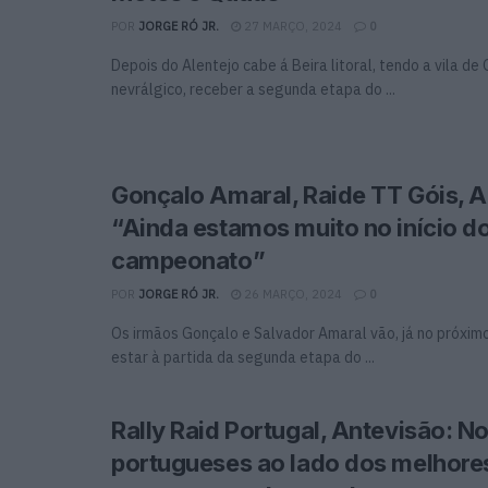
POR
JORGE RÓ JR.
27 MARÇO, 2024
0
Depois do Alentejo cabe á Beira litoral, tendo a vila de
nevrálgico, receber a segunda etapa do ...
Gonçalo Amaral, Raide TT Góis, A
“Ainda estamos muito no início d
campeonato”
POR
JORGE RÓ JR.
26 MARÇO, 2024
0
Os irmãos Gonçalo e Salvador Amaral vão, já no próxim
estar à partida da segunda etapa do ...
Rally Raid Portugal, Antevisão: N
portugueses ao lado dos melhore