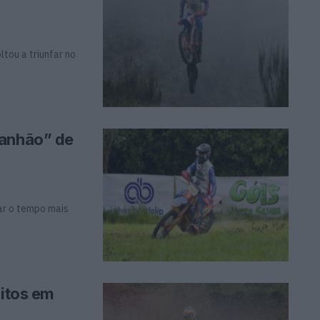
tou a triunfar no
canhão” de
tar o tempo mais
ritos em