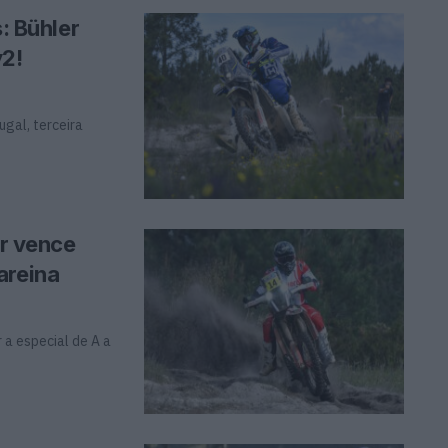
s: Bühler
y2!
ugal, terceira
er vence
areina
 a especial de A a