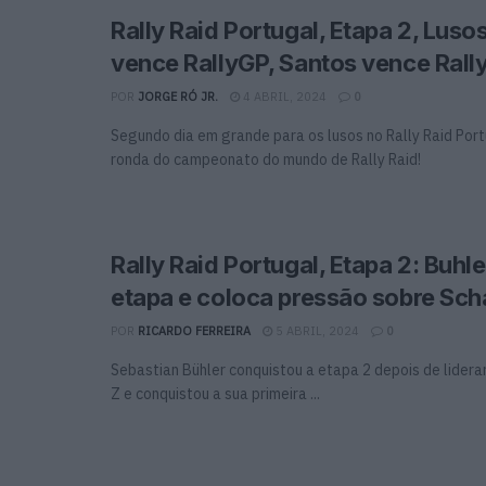
Rally Raid Portugal, Etapa 2, Luso
vence RallyGP, Santos vence Rall
POR
JORGE RÓ JR.
4 ABRIL, 2024
0
Segundo dia em grande para os lusos no Rally Raid Port
ronda do campeonato do mundo de Rally Raid!
Rally Raid Portugal, Etapa 2: Buhl
etapa e coloca pressão sobre Sch
POR
RICARDO FERREIRA
5 ABRIL, 2024
0
Sebastian Bühler conquistou a etapa 2 depois de liderar
Z e conquistou a sua primeira ...