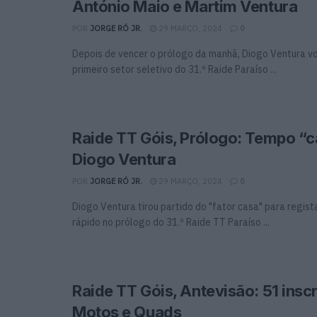
António Maio e Martim Ventura
POR
JORGE RÓ JR.
29 MARÇO, 2024
0
Depois de vencer o prólogo da manhã, Diogo Ventura vol
primeiro setor seletivo do 31.º Raide Paraíso ...
Raide TT Góis, Prólogo: Tempo “
Diogo Ventura
POR
JORGE RÓ JR.
29 MARÇO, 2024
0
Diogo Ventura tirou partido do "fator casa" para regis
rápido no prólogo do 31.º Raide TT Paraíso ...
Raide TT Góis, Antevisão: 51 insc
Motos e Quads