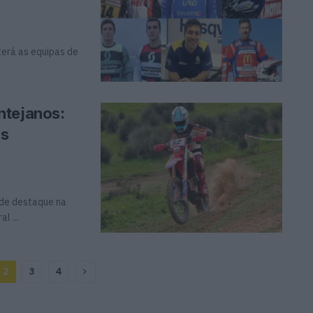
terá as equipas de
ntejanos:
us
 de destaque na
l ...
2
3
4