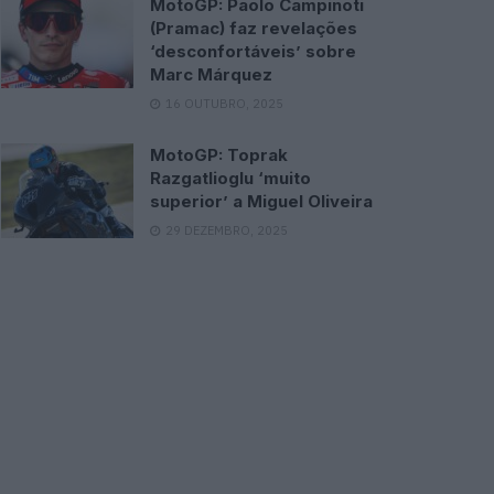
MotoGP: Paolo Campinoti
(Pramac) faz revelações
‘desconfortáveis’ sobre
Marc Márquez
16 OUTUBRO, 2025
MotoGP: Toprak
Razgatlioglu ‘muito
superior’ a Miguel Oliveira
29 DEZEMBRO, 2025