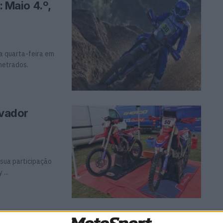
: Maio 4.º,
ta quarta-feira em
metrados.
lvador
o
sua participação
...
“Foi mesmo