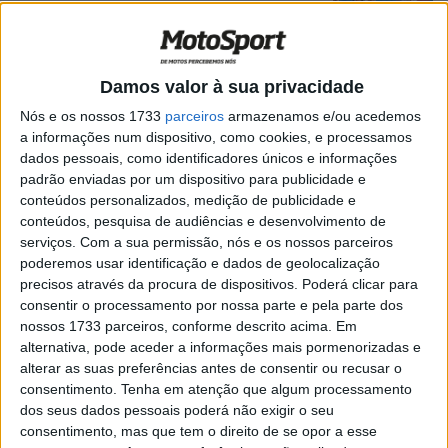
promete
POR
RICARDO FERREIRA
21 SETEMBRO, 2024
0
26º Portugal de Lés-a-Lés, 4º Dia: A
Damos valor à sua privacidade
última tirada de Covilhã a Penafiel
Nós e os nossos 1733
parceiros
armazenamos e/ou acedemos
POR
REDAÇÃO
14 JUNHO, 2024
0
a informações num dispositivo, como cookies, e processamos
Rally Raid Portugal, Rally 2 – Final: Domínio
dados pessoais, como identificadores únicos e informações
absoluto de Bruno Santos
padrão enviadas por um dispositivo para publicidade e
conteúdos personalizados, medição de publicidade e
POR
RICARDO FERREIRA
7 ABRIL, 2024
0
conteúdos, pesquisa de audiências e desenvolvimento de
serviços.
Com a sua permissão, nós e os nossos parceiros
Europeu Motocross, EMX65: Duarte Pinto
poderemos usar identificação e dados de geolocalização
e Guilherme Gomes apurados para a
precisos através da procura de dispositivos. Poderá clicar para
meia-final
consentir o processamento por nossa parte e pela parte dos
POR
JORGE RÓ JR.
27 JUNHO, 2023
0
nossos 1733 parceiros, conforme descrito acima. Em
alternativa, pode aceder a informações mais pormenorizadas e
Abu Dhabi Desert Challenge, Toby Price
alterar as suas preferências antes de consentir ou recusar o
(3º): “Conseguir o pódio por 2 segundos
consentimento.
Tenha em atenção que algum processamento
é uma loucura”
dos seus dados pessoais poderá não exigir o seu
POR
RICARDO FERREIRA
3 MARÇO, 2023
0
consentimento, mas que tem o direito de se opor a esse