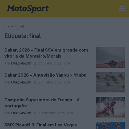
Home
Tag
final
Etiqueta:
final
Dakar, 2026 – Final SSV em grande com
vitória de Monteiro/Morais
POR
PAULO ARAÚJO
17 JANEIRO, 2026
0
Dakar 2026 – Antevisão Yanbu > Yanbu
POR
PAULO ARAÚJO
16 JANEIRO, 2026
0
Campeão Supermoto de França… é
português!
POR
PAULO ARAÚJO
18 SETEMBRO, 2025
0
SMX Playoff 3: Final em Las Vegas