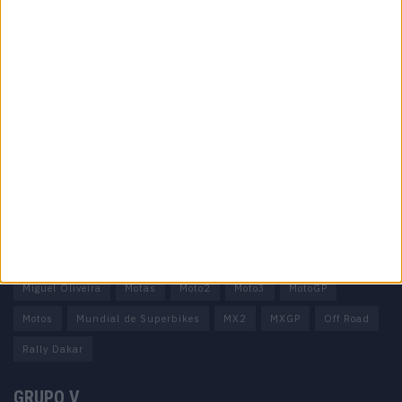
Informação importante
Ficha técnica
Estatuto editorial
Política de privacidade
Termos e condições
Informação Legal
Como anunciar
Tags
Miguel Oliveira
Motas
Moto2
Moto3
MotoGP
Motos
Mundial de Superbikes
MX2
MXGP
Off Road
Rally Dakar
GRUPO V