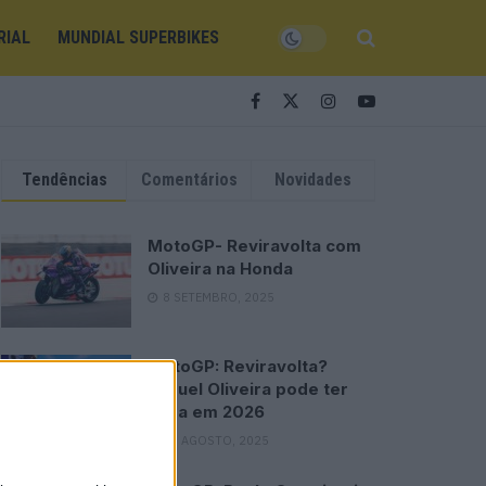
RIAL
MUNDIAL SUPERBIKES
Tendências
Comentários
Novidades
MotoGP- Reviravolta com
Oliveira na Honda
8 SETEMBRO, 2025
MotoGP: Reviravolta?
Miguel Oliveira pode ter
vaga em 2026
28 AGOSTO, 2025