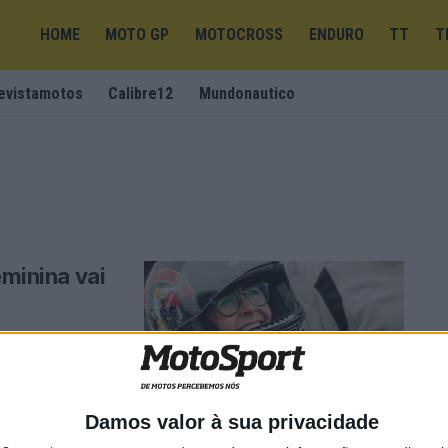
HOME
MOTO GP
MOTOCROSS
ENDURO
TT
T
evistamotos
Calibre12
Mundonautico
eminina vai
e maio O passeio
Damos valor à sua privacidade