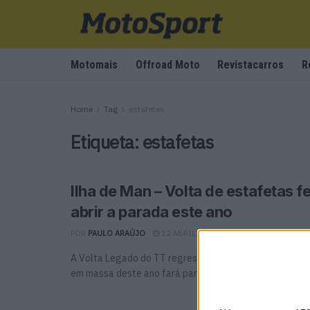
Motomais
Offroad Moto
Revistacarros
R
Home
Tag
estafetas
Etiqueta:
estafetas
Ilha de Man – Volta de estafetas f
abrir a parada este ano
POR
PAULO ARAÚJO
12 ABRIL, 2026
0
A Volta Legado do TT regressará no domingo, dia 31 d
em massa deste ano fará parte ...