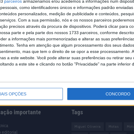
33
parceiros
armazenamos e/ou acedemos a informações num dispositi
essoais, como identificadores únicos e informações padrão enviadas 
conteúdos personalizados, medição de publicidade e conteúdos, pesqui
serviços.
Com a sua permissão, nós e os nossos parceiros poderemos 
ção precisos através da procura de dispositivos. Poderá clicar para co
ossa parte e pela parte dos nossos 1733 parceiros, conforme descrit
eder a informações mais pormenorizadas e alterar as suas preferência
timento.
Tenha em atenção que algum processamento dos seus dados
nsentimento, mas que tem o direito de se opor a esse processamento. A
as a este website. Você pode alterar suas preferências ou retirar seu
tando a este site e clicando no botão "Privacidade" na parte inferior 
AIS OPÇÕES
CONCORDO
mação importante
Tags
cnica
Miguel Oliveira
Motas
Mot
 editorial