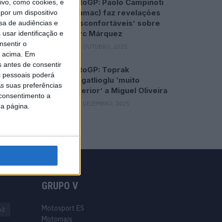
MotoGP: Paolo Campinoti
vo, como cookies, e
(Pramac) faz revelações
por um dispositivo
‘desconfortáveis’ sobre
sa de audiências e
Marc Márquez
usar identificação e
nsentir o
16 OUTUBRO, 2025
o acima. Em
s antes de consentir
MotoGP: Toprak
 pessoais poderá
Razgatlioglu ‘muito
s suas preferências
superior’ a Miguel Oliveira
 consentimento a
29 DEZEMBRO, 2025
da página.
GRUPO V
Motosport ES
o2
Motomais