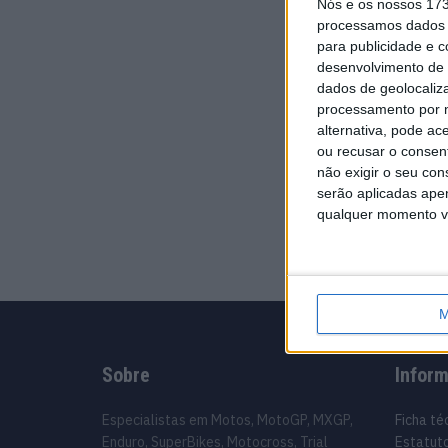
Nós e os nossos 17
processamos dados p
para publicidade e 
desenvolvimento de 
dados de geolocaliza
processamento por n
alternativa, pode ac
ou recusar o consen
não exigir o seu co
serão aplicadas apen
qualquer momento vol
M
Sobre
Infor
Especialistas em Motos, MotoGP, MXGP,
Ficha té
Enduro, SuperBikes, Motocross, Trial
Estatuto