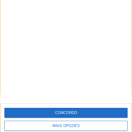
MotoGP: Toprak Razgatlioglu ‘muito
superior’ a Miguel Oliveira
29 DEZEMBRO, 2025
Sobre
Especialistas em Motos, MotoGP, MXGP, Enduro, SuperBikes,
Motocross, Trial
CONCORDO
Informação importante
MAIS OPÇÕES