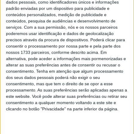
testou em Jerez
dados pessoais, como identificadores únicos e informações
padrão enviadas por um dispositivo para publicidade e
POR
PAULO ARAÚJO
1 DEZEMBRO, 2020
0
conteúdos personalizados, medição de publicidade e
conteúdos, pesquisa de audiências e desenvolvimento de
serviços.
Com a sua permissão, nós e os nossos parceiros
1
2
3
poderemos usar identificação e dados de geolocalização
precisos através da procura de dispositivos. Poderá clicar para
consentir o processamento por nossa parte e pela parte dos
Tendências
Comentários
Novidades
nossos 1733 parceiros, conforme descrito acima. Em
alternativa, pode aceder a informações mais pormenorizadas e
alterar as suas preferências antes de consentir ou recusar o
MotoGP- Reviravolta com Oliveira na Honda
consentimento.
Tenha em atenção que algum processamento
8 SETEMBRO, 2025
dos seus dados pessoais poderá não exigir o seu
consentimento, mas que tem o direito de se opor a esse
MotoGP: Reviravolta? Miguel Oliveira pode
processamento. As suas preferências serão aplicadas apenas a
ter vaga em 2026
este website. Você pode alterar suas preferências ou retirar seu
consentimento a qualquer momento voltando a este site e
28 AGOSTO, 2025
clicando no botão "Privacidade" na parte inferior da página.
MotoGP: Paolo Campinoti (Pramac) faz
revelações ‘desconfortáveis’ sobre Marc
Márquez
16 OUTUBRO, 2025