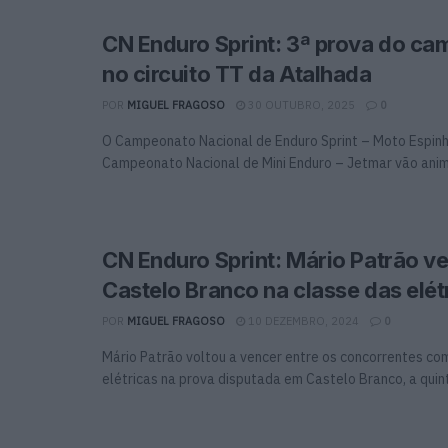
CN Enduro Sprint: 3ª prova do c
no circuito TT da Atalhada
POR
MIGUEL FRAGOSO
30 OUTUBRO, 2025
0
O Campeonato Nacional de Enduro Sprint – Moto Espinh
Campeonato Nacional de Mini Enduro – Jetmar vão anima
CN Enduro Sprint: Mário Patrão v
Castelo Branco na classe das elét
POR
MIGUEL FRAGOSO
10 DEZEMBRO, 2024
0
Mário Patrão voltou a vencer entre os concorrentes 
elétricas na prova disputada em Castelo Branco, a quinta