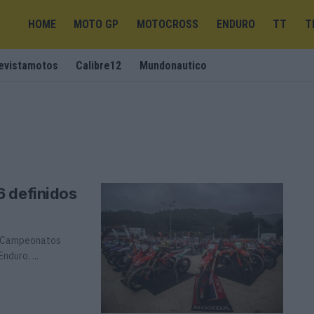
HOME
MOTO GP
MOTOCROSS
ENDURO
TT
T
evistamotos
Calibre12
Mundonautico
6 definidos
os Campeonatos
nduro. ...