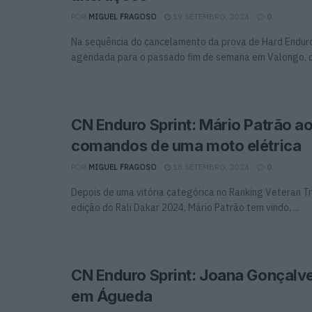
POR
MIGUEL FRAGOSO
19 SETEMBRO, 2024
0
Na sequência do cancelamento da prova de Hard Enduro
agendada para o passado fim de semana em Valongo, de
CN Enduro Sprint: Mário Patrão a
comandos de uma moto elétrica
POR
MIGUEL FRAGOSO
18 SETEMBRO, 2024
0
Depois de uma vitória categórica no Ranking Veteran T
edição do Rali Dakar 2024, Mário Patrão tem vindo, ...
CN Enduro Sprint: Joana Gonçalv
em Águeda