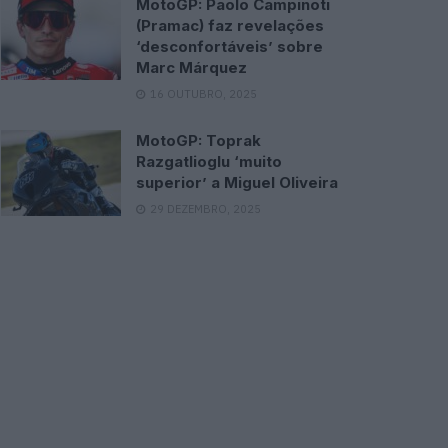
MotoGP: Paolo Campinoti
(Pramac) faz revelações
‘desconfortáveis’ sobre
Marc Márquez
16 OUTUBRO, 2025
MotoGP: Toprak
Razgatlioglu ‘muito
superior’ a Miguel Oliveira
29 DEZEMBRO, 2025