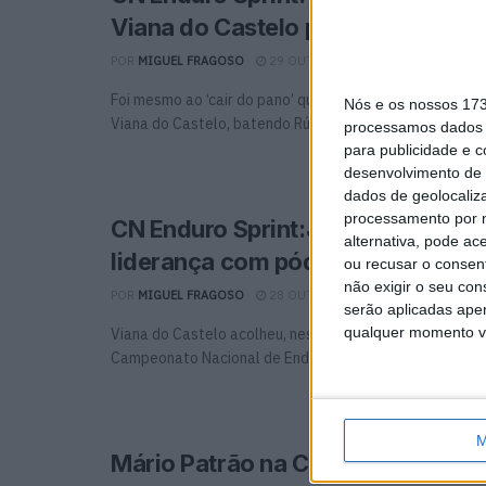
Viana do Castelo por menos de 1
POR
MIGUEL FRAGOSO
29 OUTUBRO, 2024
0
Foi mesmo ao ‘cair do pano’ que Luís Oliveira venceu o E
Nós e os nossos 17
Viana do Castelo, batendo Rúben Ferreira ...
processamos dados p
para publicidade e 
desenvolvimento de 
dados de geolocaliza
processamento por n
CN Enduro Sprint:Joana Gonçalve
alternativa, pode ac
liderança com pódio em Viana
ou recusar o consen
não exigir o seu co
POR
MIGUEL FRAGOSO
28 OUTUBRO, 2024
0
serão aplicadas apen
qualquer momento vol
Viana do Castelo acolheu, neste domingo, a terceira jo
Campeonato Nacional de Enduro Sprint 2024, numa prova
M
Mário Patrão na Classe Elétricas 