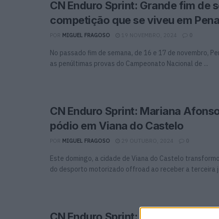
CN Enduro Sprint: Grande fim de
competição que se viveu em Pen
POR
MIGUEL FRAGOSO
19 NOVEMBRO, 2024
0
No passado fim de semana, de 16 e 17 de novembro, P
as penúltimas provas do Campeonato Nacional de ...
CN Enduro Sprint: Mariana Afons
pódio em Viana do Castelo
POR
MIGUEL FRAGOSO
29 OUTUBRO, 2024
0
Este domingo, a cidade de Viana do Castelo transform
do desporto motorizado offroad ao receber a terceira jo
CN Enduro Sprint: Luís Oliveira v