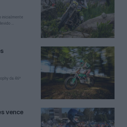
 inicialmente
vido ...
os
rophy da 46ª
es vence