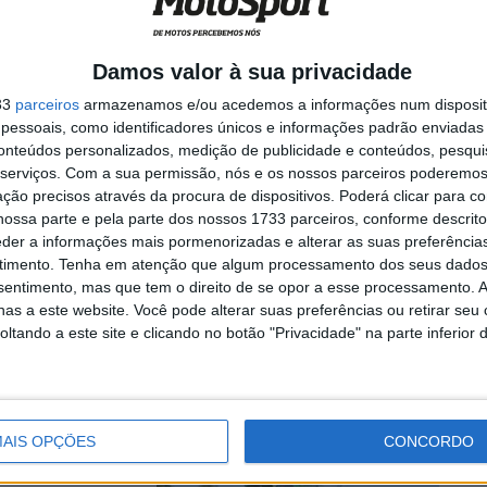
 segundo
Damos valor à sua privacidade
nduro Sprint de
33
parceiros
armazenamos e/ou acedemos a informações num dispositi
essoais, como identificadores únicos e informações padrão enviadas 
conteúdos personalizados, medição de publicidade e conteúdos, pesqui
serviços.
Com a sua permissão, nós e os nossos parceiros poderemos 
ção precisos através da procura de dispositivos. Poderá clicar para co
ossa parte e pela parte dos nossos 1733 parceiros, conforme descrit
s segura
eder a informações mais pormenorizadas e alterar as suas preferência
timento.
Tenha em atenção que algum processamento dos seus dados
nsentimento, mas que tem o direito de se opor a esse processamento. A
as a este website. Você pode alterar suas preferências ou retirar seu
tando a este site e clicando no botão "Privacidade" na parte inferior 
rnada do
 repleta de ...
AIS OPÇÕES
CONCORDO
no Enduro