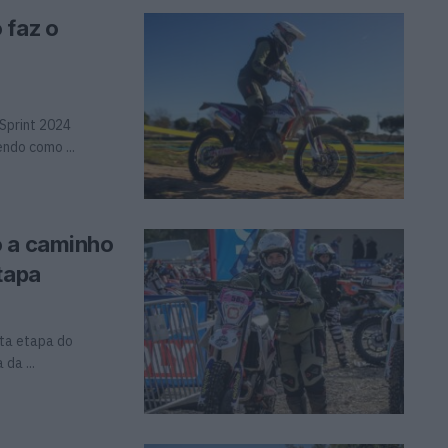
 faz o
Sprint 2024
ndo como ...
o a caminho
tapa
nta etapa do
da ...