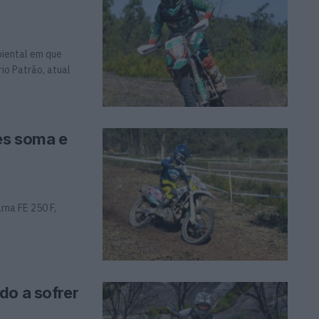
biental em que
o Patrão, atual
es soma e
rna FE 250 F,
do a sofrer