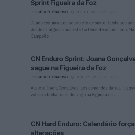
Sprint Figueira da Foz
POR
MIGUEL FRAGOSO
10 OUTUBRO, 2024
0
Dando continuidade ao projeto de sustentabilidade am
desde há alguns anos está fortemente empenhado, Mári
Campeão ...
CN Enduro Sprint: Joana Gonçalv
segue na Figueira da Foz
POR
MIGUEL FRAGOSO
30 SETEMBRO, 2024
0
A piloto Joana Gonçalves, aos comandos da sua Husqva
voltou a brilhar este domingo na Figueira da ...
CN Hard Enduro: Calendário força
alterações