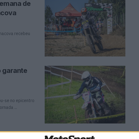
 semana de
acova
enacova recebeu
o garante
ou-se no epicentro
rnada ...
ence em