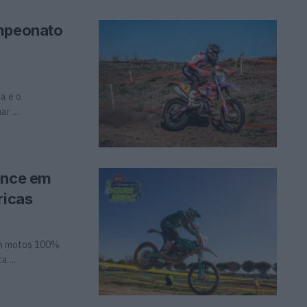
ampeonato
a e o
r ...
ence em
ricas
com motos 100%
 ...