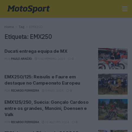
Home
Tag
EMX250
Etiqueta:
EMX250
Ducati entrega equipa de MX
POR
PAULO ARAÚJO
5 NOVEMBRO, 2025
0
EMX250/125: Reisulis e Faure em
destaque no Campeonato Europeu
POR
RICARDO FERREIRA
5 MAIO, 2025
0
EMX125/250, Suécia: Gonçalo Cardoso
entre os grandes, Mancini, Doensen e
Valk
POR
RICARDO FERREIRA
11 AGOSTO, 2024
0