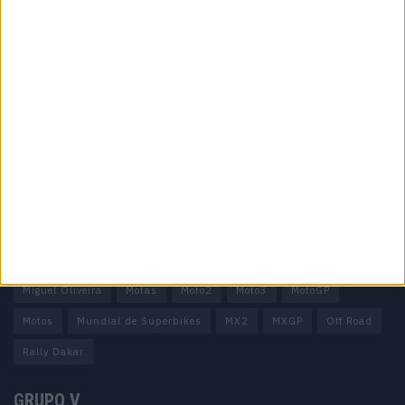
Informação importante
Ficha técnica
Estatuto editorial
Política de privacidade
Termos e condições
Informação Legal
Como anunciar
Tags
Miguel Oliveira
Motas
Moto2
Moto3
MotoGP
Motos
Mundial de Superbikes
MX2
MXGP
Off Road
Rally Dakar
GRUPO V