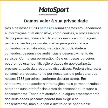
EMX, Lommel: Pilotos da GASGAS
dominam primeiros treinos na Flandres
POR
RICARDO FERREIRA
27 JULHO, 2024
0
Damos valor à sua privacidade
MXGP, Portugal: Crossódromo
Internacional de Águeda preparado!
Nós e os nossos 1733
parceiros
armazenamos e/ou acedemos
a informações num dispositivo, como cookies, e processamos
POR
JORGE RÓ JR.
29 ABRIL, 2024
0
dados pessoais, como identificadores únicos e informações
EMX125/EMX250, Águeda: 12
padrão enviadas por um dispositivo para publicidade e
portugueses nas classes do campeonato
conteúdos personalizados, medição de publicidade e
da Europa
conteúdos, pesquisa de audiências e desenvolvimento de
serviços.
Com a sua permissão, nós e os nossos parceiros
POR
JORGE RÓ JR.
29 ABRIL, 2024
0
poderemos usar identificação e dados de geolocalização
EMX250, Espanha: Fábio Costa próximo
precisos através da procura de dispositivos. Poderá clicar para
dos pontos
consentir o processamento por nossa parte e pela parte dos
nossos 1733 parceiros, conforme descrito acima. Em
POR
JORGE RÓ JR.
9 MAIO, 2023
0
alternativa, pode aceder a informações mais pormenorizadas e
EMX250, Águeda, Final: Costa e Gomes
alterar as suas preferências antes de consentir ou recusar o
pontuam, Bonacorsi triunfa
consentimento.
Tenha em atenção que algum processamento
dos seus dados pessoais poderá não exigir o seu
POR
JORGE RÓ JR.
30 ABRIL, 2023
0
consentimento, mas que tem o direito de se opor a esse