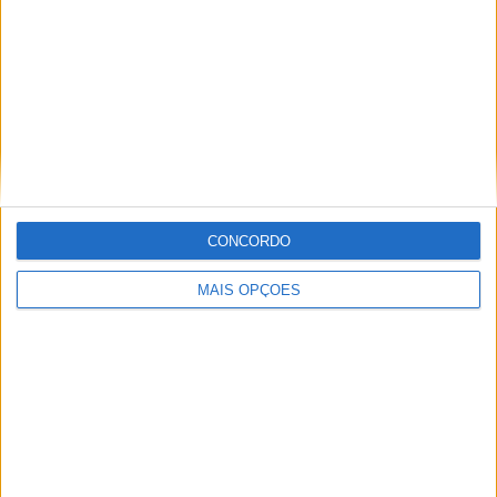
Informação importante
Ficha técnica
Estatuto editorial
Política de privacidade
Termos e condições
Informação Legal
CONCORDO
Como anunciar
MAIS OPÇÕES
Tags
Miguel Oliveira
Motas
Moto2
Moto3
MotoGP
Motos
Mundial de Superbikes
MX2
MXGP
Off Road
Rally Dakar