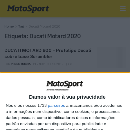
Home
Tag
Ducati Motard 2020
Etiqueta:
Ducati Motard 2020
DUCATI MOTARD 800 – Protótipo Ducati
sobre base Scrambler
POR
PEDRO ROCHA
7 NOVEMBRO, 2019
0
Tendências
Comentários
Novidades
Damos valor à sua privacidade
MotoGP- Reviravolta com Oliveira na Honda
Nós e os nossos 1733
parceiros
armazenamos e/ou acedemos
8 SETEMBRO, 2025
a informações num dispositivo, como cookies, e processamos
dados pessoais, como identificadores únicos e informações
MotoGP: Reviravolta? Miguel Oliveira pode
padrão enviadas por um dispositivo para publicidade e
ter vaga em 2026
conteúdos personalizados, medição de publicidade e