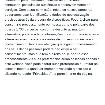
28 AGOSTO, 2025
conteúdos, pesquisa de audiências e desenvolvimento de
serviços.
Com a sua permissão, nós e os nossos parceiros
MotoGP: Paolo Campinoti (Pramac) faz
poderemos usar identificação e dados de geolocalização
revelações ‘desconfortáveis’ sobre Marc
precisos através da procura de dispositivos. Poderá clicar para
Márquez
consentir o processamento por nossa parte e pela parte dos
16 OUTUBRO, 2025
nossos 1733 parceiros, conforme descrito acima. Em
alternativa, pode aceder a informações mais pormenorizadas e
MotoGP: Toprak Razgatlioglu ‘muito
alterar as suas preferências antes de consentir ou recusar o
superior’ a Miguel Oliveira
consentimento.
Tenha em atenção que algum processamento
29 DEZEMBRO, 2025
dos seus dados pessoais poderá não exigir o seu
consentimento, mas que tem o direito de se opor a esse
processamento. As suas preferências serão aplicadas apenas a
este website. Você pode alterar suas preferências ou retirar seu
consentimento a qualquer momento voltando a este site e
clicando no botão "Privacidade" na parte inferior da página.
Sobre
Especialistas em Motos, MotoGP, MXGP, Enduro, SuperBikes,
Motocross, Trial