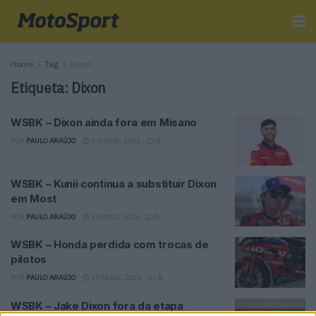
Home
Tag
Dixon
Etiqueta:
Dixon
WSBK – Dixon ainda fora em Misano
POR
PAULO ARAÚJO
4 JUNHO, 2026
0
WSBK – Kunii continua a substituir Dixon
em Most
POR
PAULO ARAÚJO
10 MAIO, 2026
0
WSBK – Honda perdida com trocas de
pilotos
POR
PAULO ARAÚJO
30 ABRIL, 2026
0
WSBK – Jake Dixon fora da etapa