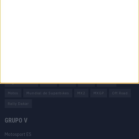
Informação importante
Ficha técnica
Estatuto editorial
Política de privacidade
Termos e condições
Informação Legal
Como anunciar
Tags
Miguel Oliveira
Motas
Moto2
Moto3
MotoGP
Motos
Mundial de Superbikes
MX2
MXGP
Off Road
Rally Dakar
GRUPO V
Motosport ES