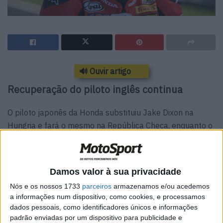
🔊 Ouvir artigo
Recuperação do piloto inglês continua
O piloto japonês da Honda substituiu Jake Dixon na
Hungria e fará o mesmo na República Checa, enquanto o
britânico continua a sua recuperação.
Yuki Kunii continuará a substituir Jake Dixon na Honda
HRC no Campeonato Mundial de Superbike Motul.
Damos valor à sua privacidade
O piloto japonês substituiu o nº 96 na última corrida no
Nós e os nossos 1733
parceiros
armazenamos e/ou acedemos
Circuito de Balaton Park e continuará a substituir Dixon
a informações num dispositivo, como cookies, e processamos
no Autódromo de Most, quando o WorldSBK visitar a
dados pessoais, como identificadores únicos e informações
Chéquia para a etapa de 2026.
padrão enviadas por um dispositivo para publicidade e