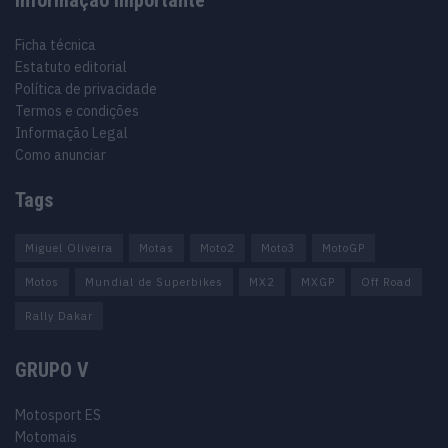
Ficha técnica
Estatuto editorial
Política de privacidade
Termos e condições
Informação Legal
Como anunciar
Tags
Miguel Oliveira
Motas
Moto2
Moto3
MotoGP
Motos
Mundial de Superbikes
MX2
MXGP
Off Road
Rally Dakar
GRUPO V
Motosport ES
Motomais