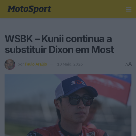
WSBK – Kunii continua a
substituir Dixon em Most
A
por
Paulo Araújo
10 Maio, 2026
A