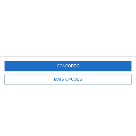
Informação importante
Ficha técnica
Estatuto editorial
Política de privacidade
Termos e condições
Informação Legal
CONCORDO
Como anunciar
MAIS OPÇÕES
Tags
Miguel Oliveira
Motas
Moto2
Moto3
MotoGP
Motos
Mundial de Superbikes
MX2
MXGP
Off Road
Rally Dakar