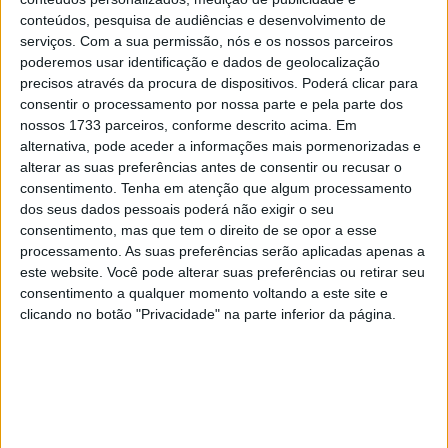
28 AGOSTO, 2025
conteúdos, pesquisa de audiências e desenvolvimento de
serviços.
Com a sua permissão, nós e os nossos parceiros
MotoGP: Paolo Campinoti (Pramac) faz
poderemos usar identificação e dados de geolocalização
revelações ‘desconfortáveis’ sobre Marc
precisos através da procura de dispositivos. Poderá clicar para
Márquez
consentir o processamento por nossa parte e pela parte dos
16 OUTUBRO, 2025
nossos 1733 parceiros, conforme descrito acima. Em
alternativa, pode aceder a informações mais pormenorizadas e
MotoGP: Toprak Razgatlioglu ‘muito
alterar as suas preferências antes de consentir ou recusar o
superior’ a Miguel Oliveira
consentimento.
Tenha em atenção que algum processamento
29 DEZEMBRO, 2025
dos seus dados pessoais poderá não exigir o seu
consentimento, mas que tem o direito de se opor a esse
processamento. As suas preferências serão aplicadas apenas a
este website. Você pode alterar suas preferências ou retirar seu
consentimento a qualquer momento voltando a este site e
clicando no botão "Privacidade" na parte inferior da página.
Sobre
Especialistas em Motos, MotoGP, MXGP, Enduro, SuperBikes,
Motocross, Trial