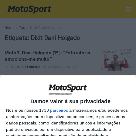
Home
Tag
Dixit Dani Holgado
Etiqueta:
Dixit Dani Holgado
Moto3, Dani Holgado (1º.): “Esta vitória
emociona-me muito”
POR
RICARDO FERREIRA
24 MARÇO, 2024
0
Tendências
Comentários
Novidades
Damos valor à sua privacidade
MotoGP- Reviravolta com Oliveira na Honda
Nós e os nossos 1733
parceiros
armazenamos e/ou acedemos
8 SETEMBRO, 2025
a informações num dispositivo, como cookies, e processamos
dados pessoais, como identificadores únicos e informações
MotoGP: Reviravolta? Miguel Oliveira pode
padrão enviadas por um dispositivo para publicidade e
ter vaga em 2026
conteúdos personalizados, medição de publicidade e