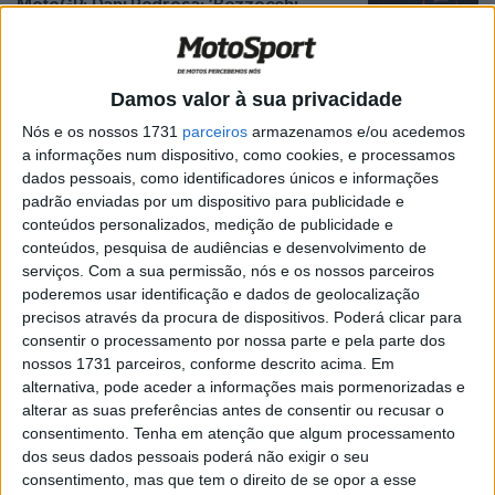
MotoGP: Dani Pedrosa: ‘Bezzecchi,
Márquez e Martín podem lutar pelo título’
POR
MIGUEL FRAGOSO
28 ABRIL, 2026
0
Damos valor à sua privacidade
MotoGP:“O meu momento já passou”
Dani Pedrosa abandona de vez a
Nós e os nossos 1731
parceiros
armazenamos e/ou acedemos
competição
a informações num dispositivo, como cookies, e processamos
POR
MIGUEL FRAGOSO
22 ABRIL, 2026
0
dados pessoais, como identificadores únicos e informações
padrão enviadas por um dispositivo para publicidade e
MotoGP: KTM com novo visual na sua
conteúdos personalizados, medição de publicidade e
moto de 850cc
conteúdos, pesquisa de audiências e desenvolvimento de
POR
MIGUEL FRAGOSO
13 MARÇO, 2026
0
serviços.
Com a sua permissão, nós e os nossos parceiros
poderemos usar identificação e dados de geolocalização
MotoGP: Dani Pedrosa revela uma dica
precisos através da procura de dispositivos. Poderá clicar para
sobre quem irá para a Ducati em 2027
consentir o processamento por nossa parte e pela parte dos
nossos 1731 parceiros, conforme descrito acima. Em
POR
MIGUEL FRAGOSO
10 FEVEREIRO, 2026
0
alternativa, pode aceder a informações mais pormenorizadas e
MotoGP: Dani Pedrosa acredita que os
alterar as suas preferências antes de consentir ou recusar o
novos regulamentos irão dar ‘mais
consentimento.
Tenha em atenção que algum processamento
controlo aos pilotos’
dos seus dados pessoais poderá não exigir o seu
consentimento, mas que tem o direito de se opor a esse
POR
MIGUEL FRAGOSO
5 JANEIRO, 2026
0