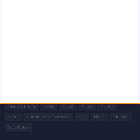
Informação importante
Ficha técnica
Estatuto editorial
Política de privacidade
Termos e condições
Informação Legal
Como anunciar
Tags
Miguel Oliveira
Motas
Moto2
Moto3
MotoGP
Motos
Mundial de Superbikes
MX2
MXGP
Off Road
Rally Dakar