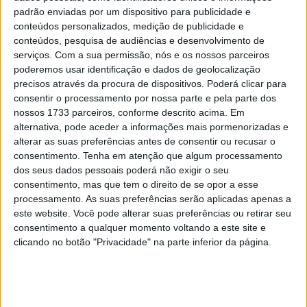
POR
PAULO ARAÚJO
4 JULHO, 2019
0
padrão enviadas por um dispositivo para publicidade e
conteúdos personalizados, medição de publicidade e
conteúdos, pesquisa de audiências e desenvolvimento de
serviços.
Com a sua permissão, nós e os nossos parceiros
Tendências
Comentários
Novidades
poderemos usar identificação e dados de geolocalização
precisos através da procura de dispositivos. Poderá clicar para
consentir o processamento por nossa parte e pela parte dos
MotoGP- Reviravolta com Oliveira na Honda
nossos 1733 parceiros, conforme descrito acima. Em
8 SETEMBRO, 2025
alternativa, pode aceder a informações mais pormenorizadas e
alterar as suas preferências antes de consentir ou recusar o
MotoGP: Reviravolta? Miguel Oliveira pode
consentimento.
Tenha em atenção que algum processamento
ter vaga em 2026
dos seus dados pessoais poderá não exigir o seu
consentimento, mas que tem o direito de se opor a esse
28 AGOSTO, 2025
processamento. As suas preferências serão aplicadas apenas a
este website. Você pode alterar suas preferências ou retirar seu
MotoGP: Paolo Campinoti (Pramac) faz
revelações ‘desconfortáveis’ sobre Marc
consentimento a qualquer momento voltando a este site e
Márquez
clicando no botão "Privacidade" na parte inferior da página.
16 OUTUBRO, 2025
MotoGP: Toprak Razgatlioglu ‘muito
superior’ a Miguel Oliveira