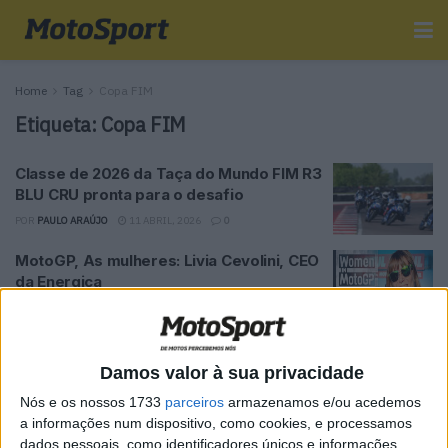
Home
Tag
Copa FIM
Etiqueta:
Copa FIM
Classe de 2026 da Taça do Mundo FIM R3
BLU CRU pronta para o desafio
POR
PAULO ARAÚJO
11 ABRIL, 2026
0
MotoGP, As mulheres: Livia Cevolini, CEO
da Energica
POR
PAULO ARAÚJO
9 SETEMBRO, 2020
0
MotoE 2020: Grelha completa definida
com 18 pilotos
Damos valor à sua privacidade
POR
REDAÇÃO
13 FEVEREIRO, 2020
0
Nós e os nossos 1733
parceiros
armazenamos e/ou acedemos
a informações num dispositivo, como cookies, e processamos
MotoE: Estreia no Sachsenring
dados pessoais, como identificadores únicos e informações