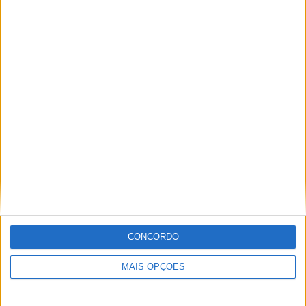
29 DEZEMBRO, 2025
Sobre
Especialistas em Motos, MotoGP, MXGP, Enduro, SuperBikes,
Motocross, Trial
Informação importante
CONCORDO
Ficha técnica
MAIS OPÇÕES
Estatuto editorial
Política de privacidade