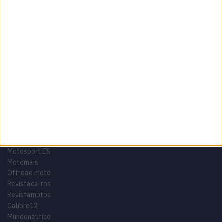
Termos e condições
Informação Legal
Como anunciar
Tags
Miguel Oliveira
Motas
Moto2
Moto3
MotoGP
Motos
Mundial de Superbikes
MX2
MXGP
Off Road
Rally Dakar
GRUPO V
Motosport ES
Motomais
Offroad moto
Revistacarros
Revistamotos
Calibre12
Mundonautico