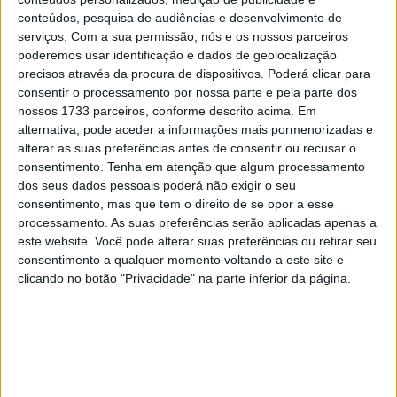
28 AGOSTO, 2025
conteúdos, pesquisa de audiências e desenvolvimento de
serviços.
Com a sua permissão, nós e os nossos parceiros
MotoGP: Paolo Campinoti (Pramac) faz
poderemos usar identificação e dados de geolocalização
revelações ‘desconfortáveis’ sobre Marc
precisos através da procura de dispositivos. Poderá clicar para
Márquez
consentir o processamento por nossa parte e pela parte dos
16 OUTUBRO, 2025
nossos 1733 parceiros, conforme descrito acima. Em
alternativa, pode aceder a informações mais pormenorizadas e
MotoGP: Toprak Razgatlioglu ‘muito
alterar as suas preferências antes de consentir ou recusar o
superior’ a Miguel Oliveira
consentimento.
Tenha em atenção que algum processamento
29 DEZEMBRO, 2025
dos seus dados pessoais poderá não exigir o seu
consentimento, mas que tem o direito de se opor a esse
processamento. As suas preferências serão aplicadas apenas a
este website. Você pode alterar suas preferências ou retirar seu
consentimento a qualquer momento voltando a este site e
clicando no botão "Privacidade" na parte inferior da página.
Sobre
Especialistas em Motos, MotoGP, MXGP, Enduro, SuperBikes,
Motocross, Trial