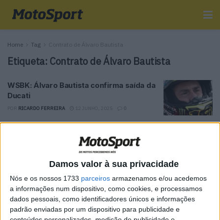
Home
Tag
Contrato de Álvaro Bautista
Etiqueta:
Contrato de Álvaro Bautista
WSBK: Álvaro Bautista confirma saída da
Ducati
POR
RICARDO FERREIRA
12 JUNHO, 2025
0
Tendências
Comentários
Novidades
Damos valor à sua privacidade
MotoGP- Reviravolta com Oliveira na Honda
Nós e os nossos 1733
parceiros
armazenamos e/ou acedemos
8 SETEMBRO, 2025
a informações num dispositivo, como cookies, e processamos
dados pessoais, como identificadores únicos e informações
MotoGP: Reviravolta? Miguel Oliveira pode
padrão enviadas por um dispositivo para publicidade e
ter vaga em 2026
conteúdos personalizados, medição de publicidade e