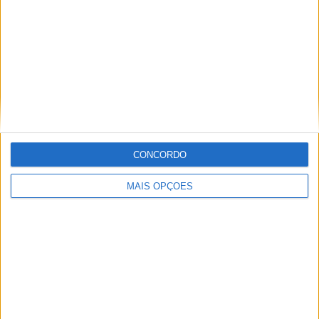
Informação importante
Ficha técnica
Estatuto editorial
Política de privacidade
Termos e condições
Informação Legal
CONCORDO
Como anunciar
MAIS OPÇÕES
Tags
Miguel Oliveira
Motas
Moto2
Moto3
MotoGP
Motos
Mundial de Superbikes
MX2
MXGP
Off Road
Rally Dakar